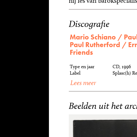
hij les van barokspeciali
Discografie
Mario Schiano / Pau
Paul Rutherford / Ern
Friends
Type en jaar
CD, 1996
Label
Splasc(h) R
Lees meer
Beelden uit het arc