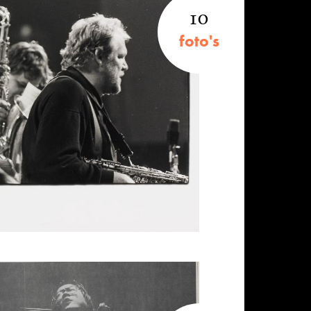
10
foto's