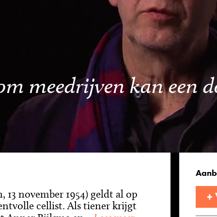
om meedrijven kan een d
Aanb
, 13 november 1954) geldt al op
+
entvolle cellist. Als tiener krijgt