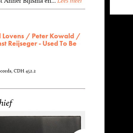
st Anner Bijlsma en...
Lees meer
l Lovens / Peter Kowald /
st Reijseger - Used To Be
ecords, CDH 452.2
hief