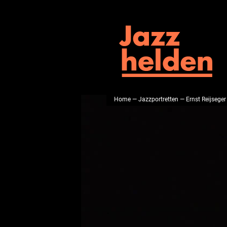
Home
—
Jazzportretten
— Ernst Reijseger