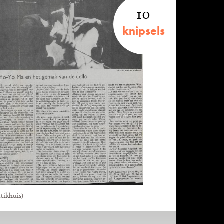
10
knipsels
tikhuis)