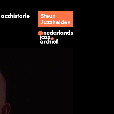
Jazzhistorie
Steun
Jazzhelden