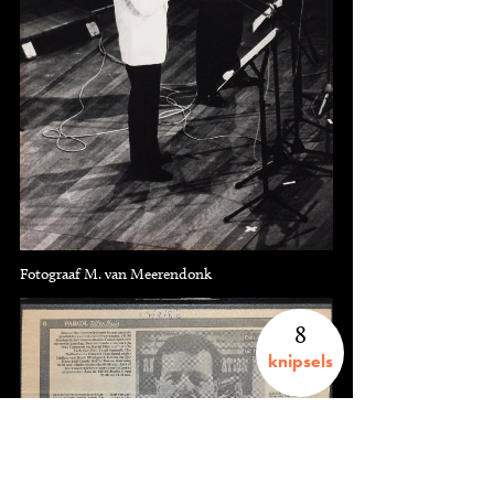
Fotograaf M. van Meerendonk
8
knipsels