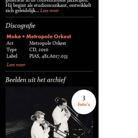
Hij begint als studiomuzikant, ontwikkelt
zich geleidelijk...
Lees meer
Discografie
Moke + Metropole Orkest
Act
Metropole Orkest
Type
CD, 2010
Label
PIAS, 481.A017.033
Lees meer
Beelden uit het archief
3
foto's