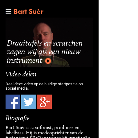
Bart Suèr
Draaitafels en scratchen
zagen wij als een nieuw
instrument
Video delen
Deel deze video op de huidige startpositie op
social media.
Biografie
Bart Suèr is saxofonist, producer en
labelbaas. Hij is medeoprichter van de
fusionband SFeQ waarmee hij vanaf 1989