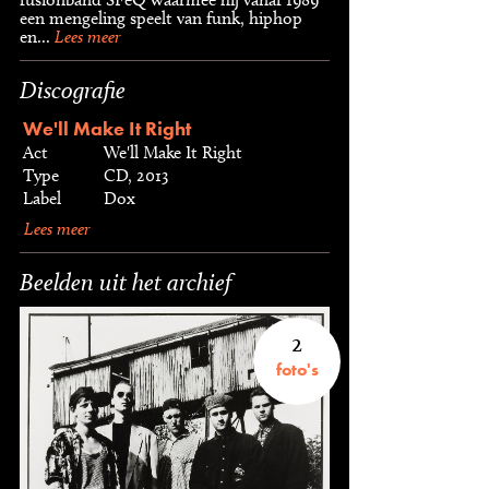
een mengeling speelt van funk, hiphop
en...
Lees meer
Discografie
We'll Make It Right
Act
We'll Make It Right
Type
CD, 2013
Label
Dox
Lees meer
Beelden uit het archief
2
foto's