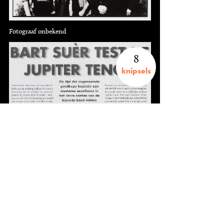
Fotograaf onbekend
8
knipsels