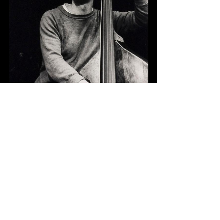
Fotograaf Frans Schellekens
5
knipsels
16-10-1989, De Volkskrant (Jeroen de Valk)