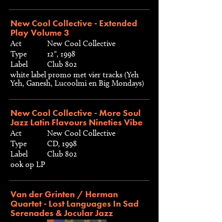
New Cool Collective - Extended
Play Volume 3
Act
New Cool Collective
Type
12", 1998
Label
Club 802
white label promo met vier tracks (Yeh
Yeh, Ganesh, Lucoolmi en Big Mondays)
New Cool Collective - More Soul
Jazz Latin Flavours Nineties Vibe
Act
New Cool Collective
Type
CD, 1998
Label
Club 802
ook op LP
Van der Grinten / Herman
Quartet - Lost Languages In Sad
Serenades & Jocular Jazz