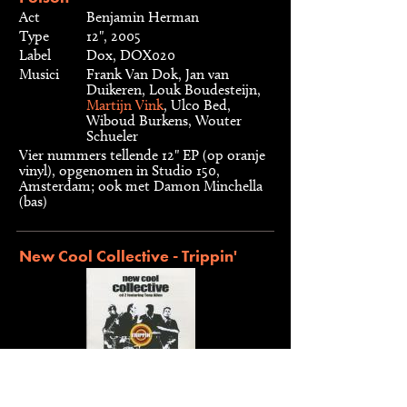
Act
Benjamin Herman
Type
12", 2005
Label
Dox, DOX020
Musici
Frank Van Dok, Jan van
Duikeren, Louk Boudesteijn,
Martijn Vink
, Ulco Bed,
Wiboud Burkens, Wouter
Schueler
Vier nummers tellende 12" EP (op oranje
vinyl), opgenomen in Studio 150,
Amsterdam; ook met Damon Minchella
(bas)
New Cool Collective - Trippin'
Act
New Cool Collective