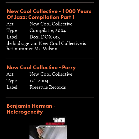
New Cool Collective - 1000 Years
Of Jazz: Compilation Part 1
Act
New Cool Collective
Type
Compilatie, 2004
Label
Dox, DOX 015
de bijdrage van New Cool Collective is
het nummer Ms. Wilson
New Cool Collective - Perry
Act
New Cool Collective
Type
12", 2004
Label
Freestyle Records
Benjamin Herman -
Heterogeneity