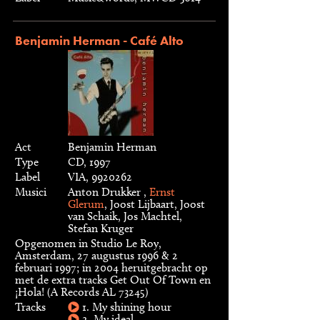
Benjamin Herman - Café Alto
Act
Benjamin Herman
Type
CD, 1997
Label
VIA, 9920262
Musici
Anton Drukker ,
Ernst
Glerum
, Joost Lijbaart, Joost
van Schaik, Jos Machtel,
Stefan Kruger
Opgenomen in Studio Le Roy,
Amsterdam, 27 augustus 1996 & 2
februari 1997; in 2004 heruitgebracht op
met de extra tracks Get Out Of Town en
¡Hola! (A Records AL 73245)
Tracks
1. My shining hour
2. My ideal