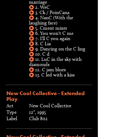
marriage
2. WeC
3. Ck / PoinCana
4. NanC (With the
laughing face)
5. Cment mixer
6. You won't C me
7. I'll C you again
8. C Lia
9. Dancing on the C ling
10. C d
11. LuC in the sky with
diamonds
12. C jam blues
13. C led with a kiss
New Cool Collective - Extended
Play
Act
New Cool Collective
Type
12", 1995
Label
Club 802
New Cool Collective - Extended