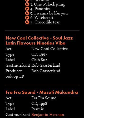
3. One o'clock jump
4. Panonica
5. I wanna be like you
6. Witchcraft
7. Crocodile tear
New Cool Collective - Soul Jazz
Latin Flavours Nineties Vibe
Act
New Cool Collective
Type
CD, 1997
Label
Club 802
Gastmuzikant
Rob Gaasterland
Producer
Rob Gaasterland
ook op LP
Fra Fra Sound - Masoti Makandra
Act
Fra Fra Sound
Type
CD, 1998
Label
Pramisi
Gastmuzikant
Benjamin Herman