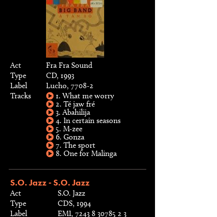
Act
Fra Fra Sound
Type
CD, 1993
Label
Lucho, 7708-2
Tracks
1. What me worry
2. Té jaw fré
3. Abahilija
4. In certain seasons
5. M-zee
6. Gonza
7. The sport
8. One for Malinga
S.O. Jazz - S.O. Jazz
Act
S.O. Jazz
Type
CDS, 1994
Label
EMI, 7243 8 30785 2 3