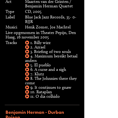
Act
Maarten van der Grinten /
Benjamin Herman Quartet
Type
CD, 2005
Label
Blue Jack Jazz Records, 35- 0-
BJJR
Musici
Henk Zomer, Jos Machtel
Live opgenomen in Theater Pepijn, Den
Haag, 16 november 2005
Tracks
1. Billy wizz
2. Azrael
3. Briefing of two souls
4. Maximum bereikt betaal
anders
5. El pueblo
6. A curse and a sigh
7. Klutz
8. The Johnnies there they
come
9. It continues to gnaw
10. Rataplan
11. O dia colhido
Benjamin Herman - Durban
Poison