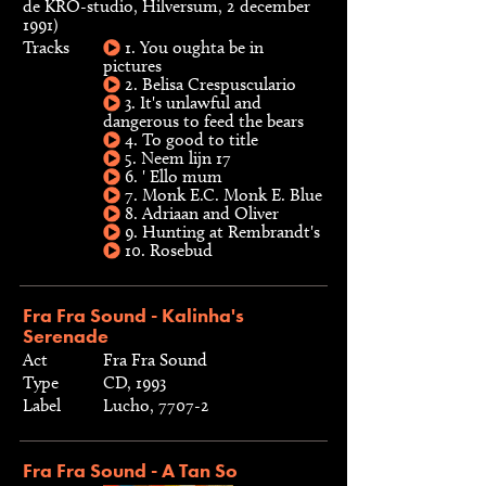
de KRO-studio, Hilversum, 2 december
1991)
Tracks
1. You oughta be in
pictures
2. Belisa Crespusculario
3. It's unlawful and
dangerous to feed the bears
4. To good to title
5. Neem lijn 17
6. ' Ello mum
7. Monk E.C. Monk E. Blue
8. Adriaan and Oliver
9. Hunting at Rembrandt's
10. Rosebud
Fra Fra Sound - Kalinha's
Serenade
Act
Fra Fra Sound
Type
CD, 1993
Label
Lucho, 7707-2
Fra Fra Sound - A Tan So