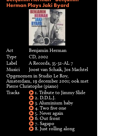
Herman Plays Jaki Byard
Act
Benjamin Herman
Type
CD, 2002
Label
A Records, 35-32-AL 7
Musici
Joost van Schaik, Jos Machtel
Opgenomen in Studio Le Roy,
Amsterdam, 19 december 2001; ook met
Pierre Christophe (piano)
Tracks
1. Tribute to Jimmy Slide
2. D.D.L.J.
3. Aluminium baby
4. Two five one
5. Never again
6. Out front
7. Sagapo
8. Just rolling along