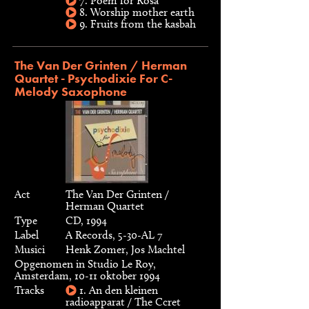
7. Poem for Rosa
8. Worship mother earth
9. Fruits from the kasbah
The Van Der Grinten / Herman
Quartet - Psychodixie For C-
Melody Saxophone
Act
The Van Der Grinten /
Herman Quartet
Type
CD, 1994
Label
A Records, 5-30-AL 7
Musici
Henk Zomer, Jos Machtel
Opgenomen in Studio Le Roy,
Amsterdam, 10-11 oktober 1994
Tracks
1. An den kleinen
radioapparat / The Ccret