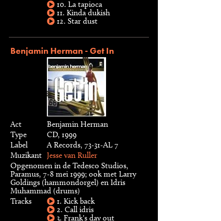
10. La tapioca
11. Kinda dukish
12. Star dust
Benjamin Herman - Get In
Act
Benjamin Herman
Type
CD, 1999
Label
A Records, 73-31-AL 7
Muzikant
Jesse van Ruller
Opgenomen in de Tedesco Studios,
Paramus, 7-8 mei 1999; ook met Larry
Goldings (hammondorgel) en Idris
Muhammad (drums)
Tracks
1. Kick back
2. Call idris
3. Frank's day out