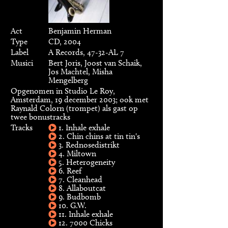
Act
Benjamin Herman
Type
CD, 2004
Label
A Records, 47-32-AL 7
Musici
Bert Joris, Joost van Schaik,
Jos Machtel, Misha
Mengelberg
Opgenomen in Studio Le Roy,
Amsterdam, 19 december 2003; ook met
Raynald Colorn (trompet) als gast op
twee bonustracks
Tracks
1. Inhale exhale
2. Chin chins at tin tin's
3. Rednosedistrikt
4. Miltown
5. Heterogeneity
6. Reef
7. Cleanhead
8. Allaboutcat
9. Budbomb
10. G.W.
11. Inhale exhale
12. 7000 Chicks