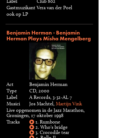
Label
Club 802
Gastmuzikant
Vera van der Poel
ook op LP
Benjamin Herman - Benjamin
Herman Plays Misha Mengelberg
Act
Benjamin Herman
Type
CD, 2000
Label
A Records, 3-32-AL 7
Musici
Jos Machtel,
Martijn Vink
Live opgenomen in de Jazz Marathon,
Groningen, 17 oktober 1998
Tracks
1. Rumbone
2. Who's bridge
3. Crocodile tear
4. Rollo II