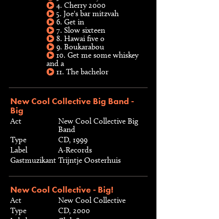
4. Cherry 2000
5. Joe's bar mitzvah
6. Get in
7. Slow sixteen
8. Hawai five o
9. Boukarabou
10. Get me some whiskey
and a
11. The bachelor
New Cool Collective Big Band -
Big
Act
New Cool Collective Big
Band
Type
CD, 1999
Label
A-Records
Gastmuzikant
Trijntje Oosterhuis
New Cool Collective - Big!
Act
New Cool Collective
Type
CD, 2000