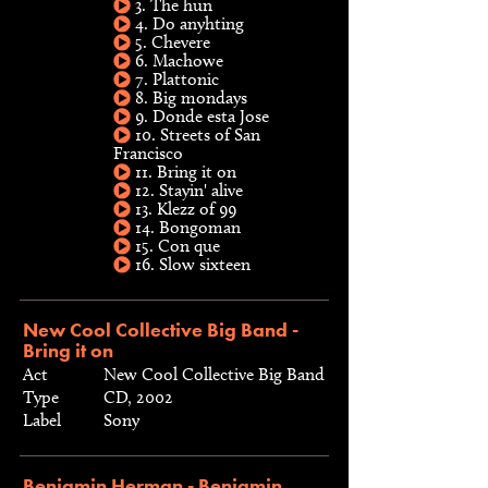
3. The hun
4. Do anyhting
5. Chevere
6. Machowe
7. Plattonic
8. Big mondays
9. Donde esta Jose
10. Streets of San
Francisco
11. Bring it on
12. Stayin' alive
13. Klezz of 99
14. Bongoman
15. Con que
16. Slow sixteen
New Cool Collective Big Band -
Bring it on
Act
New Cool Collective Big Band
Type
CD, 2002
Label
Sony
Benjamin Herman - Benjamin