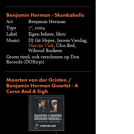
Benjamin Herman - Skunkaholic
Act
Benjamin Herman
Type
7", 2004
Label
Eigen beheer, bh01
Musici
DJ Git Hyper, Jeroen Vierdag,
Martijn Vink
, Ulco Bed,
Wiboud Burkens
Groen vinyl; ook verschenen op Dox
Records (DOX030)
Maarten van der Grinten /
Benjamin Herman Quartet - A
Curse And A Sigh