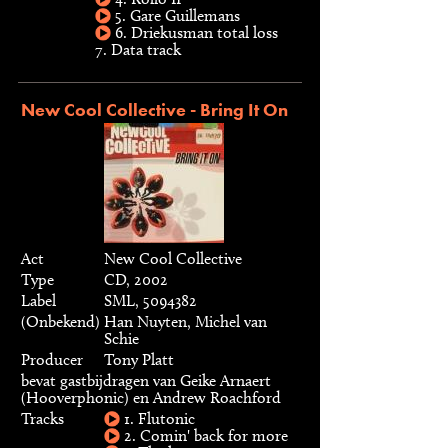
5. Gare Guillemans
6. Driekusman total loss
7. Data track
New Cool Collective - Bring It On
Act
New Cool Collective
Type
CD, 2002
Label
SML, 5094382
(onbekend)
Han Nuyten, Michel van
Schie
Producer
Tony Platt
bevat gastbijdragen van Geike Arnaert
(Hooverphonic) en Andrew Roachford
Tracks
1. Flutonic
2. Comin' back for more