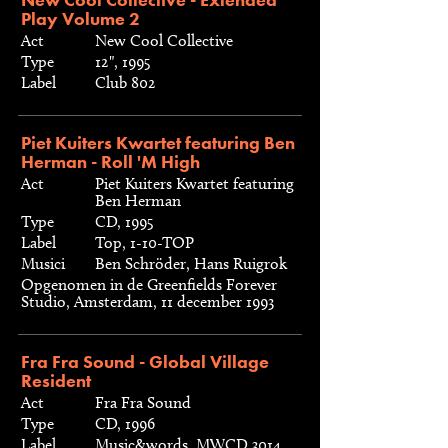
Play Volume 2
Act
New Cool Collective
Type
12", 1995
Label
Club 802
Piet Kuiters Kwartet featuring Ben
Herman - Roll 'M High
Act
Piet Kuiters Kwartet featuring
Ben Herman
Type
CD, 1995
Label
Top, 1-10-TOP
Musici
Ben Schröder, Hans Ruigrok
Opgenomen in de Greenfields Forever
Studio, Amsterdam, 11 december 1993
Fra Fra Sound - Global Village
Resident
Act
Fra Fra Sound
Type
CD, 1996
Label
Music&words, MWCD 3014