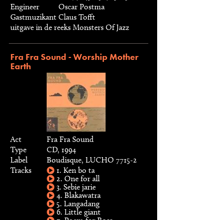
Engineer
Oscar Postma
Gastmuzikant
Claus Tofft
uitgave in de reeks Monsters Of Jazz
Fra Fra Sound - Worship Mother
Earth
Act
Fra Fra Sound
Type
CD, 1994
Label
Boudisque, LUCHO 7715-2
Tracks
1. Ken bo ta
2. One for all
3. Sebie jarie
4. Blakawatra
5. Langadang
6. Little giant