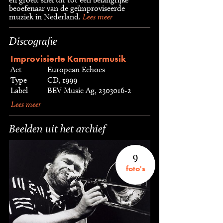
beoefenaar van de geïmproviseerde
muziek in Nederland.
Lees meer
Discografie
Improvisierte Kammermusik
Act
European Echoes
Type
CD, 1999
Label
BEV Music Ag, 2303016-2
Lees meer
Beelden uit het archief
9
foto's