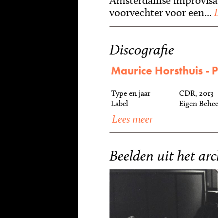
Amsterdamse improvisat
voorvechter voor een...
L
Discografie
Maurice Horsthuis - 
Type en jaar
CDR, 2013
Label
Eigen Behee
Lees meer
Beelden uit het arc