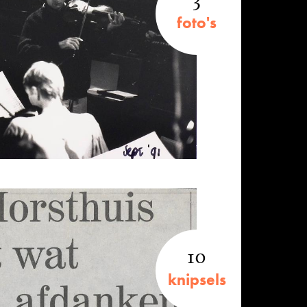
foto's
10
knipsels