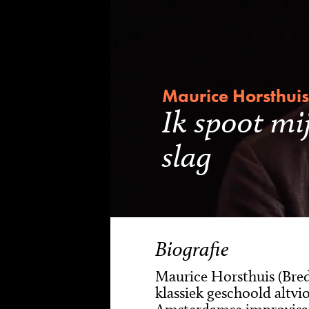
Maurice Horsthuis
Ik spoot mi
slag
Biografie
Maurice Horsthuis (Breda
klassiek geschoold altvio