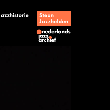
Jazzhistorie
Steun
Jazzhelden