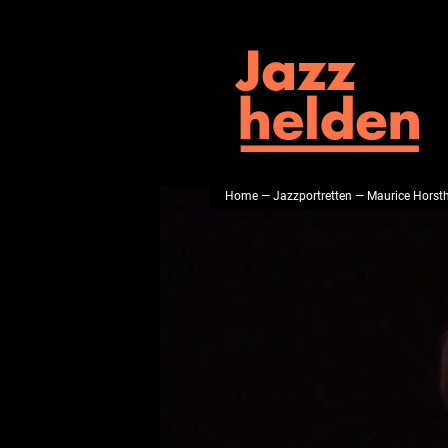
Home
—
Jazzportretten
— Maurice Horsth