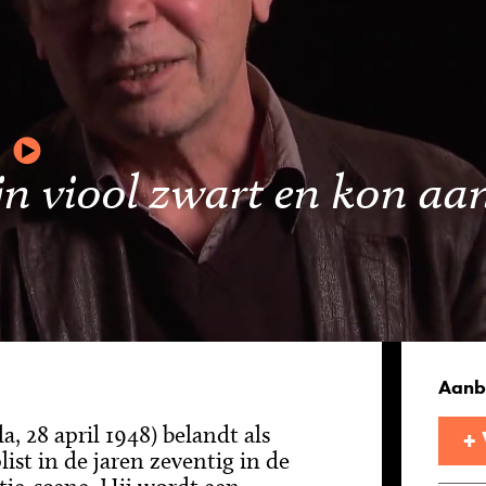
jn viool zwart en kon aa
Aanb
, 28 april 1948) belandt als
+
list in de jaren zeventig in de