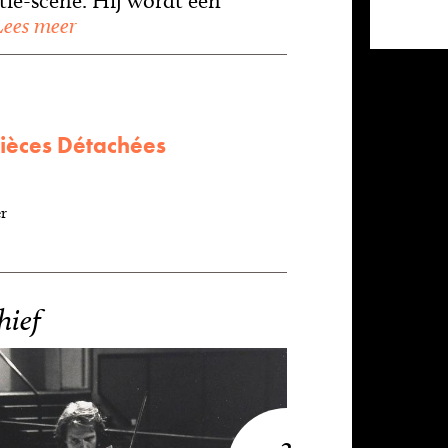
ie-scene. Hij wordt een
ees meer
Pièces Détachées
r
hief
3