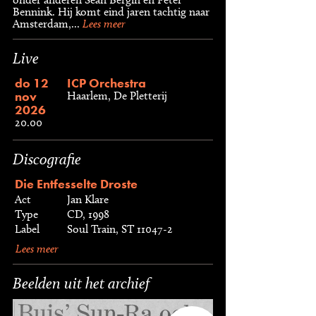
Bennink. Hij komt eind jaren tachtig naar
Amsterdam,...
Lees meer
Live
do 12
ICP Orchestra
nov
Haarlem, De Pletterij
2026
20.00
Discografie
Die Entfesselte Droste
Act
Jan Klare
Type
CD, 1998
Label
Soul Train, ST 11047-2
Lees meer
Beelden uit het archief