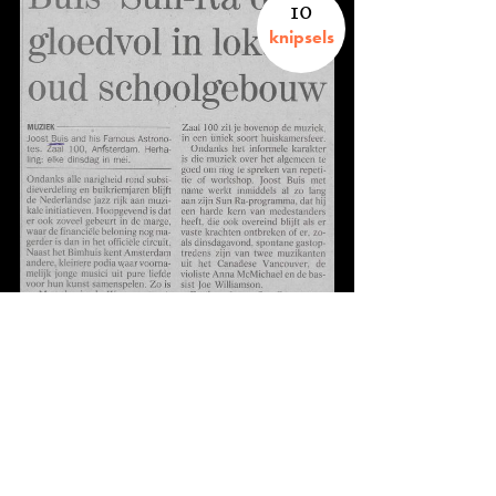
10
knipsels