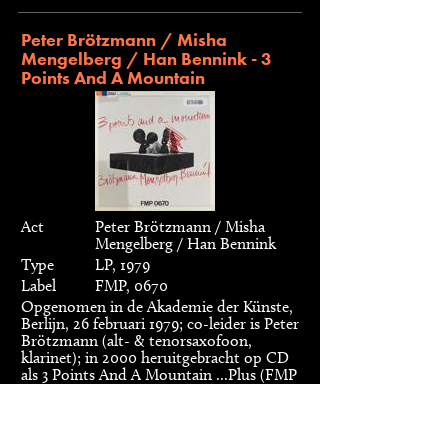
Peter Brötzmann / Misha
Mengelberg / Han Bennink - 3
Points And A Mountain
Act
Peter Brötzmann / Misha
Mengelberg / Han Bennink
Type
LP, 1979
Label
FMP, 0670
Opgenomen in de Akademie der Künste,
Berlijn, 26 februari 1979; co-leider is Peter
Brötzmann (alt- & tenorsaxofoon,
klarinet); in 2000 heruitgebracht op CD
als 3 Points And A Mountain ...Plus (FMP
CD 107 3), met daarop drie extra
nummers