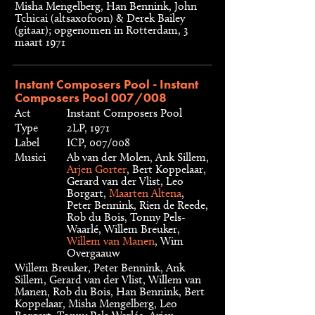
Misha Mengelberg, Han Bennink, John
Tchicai (altsaxofoon) & Derek Bailey
(gitaar); opgenomen in Rotterdam, 3
maart 1971
Instant Composers Pool - Instant
Composers Pool 007/008
Act
Instant Composers Pool
Type
2LP, 1971
Label
ICP, 007/008
Musici
Ab van der Molen, Ank Sillem,
Arjen Gorter
, Bert Koppelaar,
Gerard van der Vlist, Leo
Borgart,
Maarten Altena
,
Peter Bennink, Rien de Reede,
Rob du Bois, Tonny Pels-
Waarlé, Willem Breuker,
Willem van Manen
, Wim
Overgaauw
Willem Breuker, Peter Bennink, Ank
Sillem, Gerard van der Vlist, Willem van
Manen, Rob du Bois, Han Bennink, Bert
Koppelaar, Misha Mengelberg, Leo