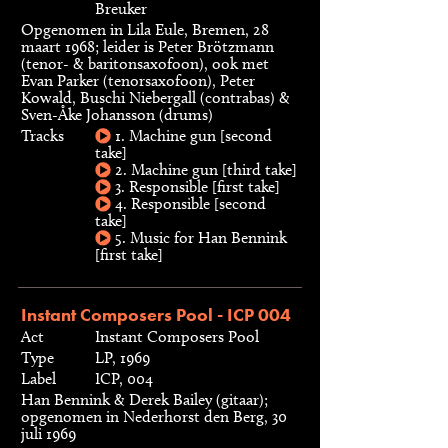
Breuker
Opgenomen in Lila Eule, Bremen, 28
maart 1968; leider is Peter Brötzmann
(tenor- & baritonsaxofoon), ook met
Evan Parker (tenorsaxofoon), Peter
Kowald, Buschi Niebergall (contrabas) &
Sven-Åke Johansson (drums)
Tracks
1. Machine gun [second
take]
2. Machine gun [third take]
3. Responsible [first take]
4. Responsible [second
take]
5. Music for Han Bennink
[first take]
Instant Composers Pool - ICP 004
Act
Instant Composers Pool
Type
LP, 1969
Label
ICP, 004
Han Bennink & Derek Bailey (gitaar);
opgenomen in Nederhorst den Berg, 30
juli 1969