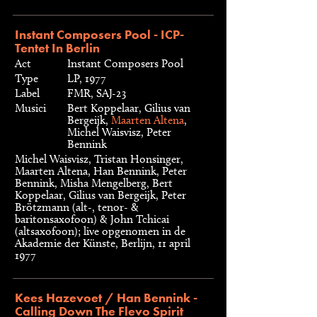
Instant Composers Pool - ICP-
Tentet In Berlin
Act
Instant Composers Pool
Type
LP, 1977
Label
FMR, SAJ-23
Musici
Bert Koppelaar, Gilius van
Bergeijk,
Maarten Altena
,
Michel Waisvisz, Peter
Bennink
Michel Waisvisz, Tristan Honsinger,
Maarten Altena, Han Bennink, Peter
Bennink, Misha Mengelberg, Bert
Koppelaar, Gilius van Bergeijk, Peter
Brötzmann (alt-, tenor- &
baritonsaxofoon) & John Tchicai
(altsaxofoon); live opgenomen in de
Akademie der Künste, Berlijn, 11 april
1977
Kees Hazevoet / Han Bennink -
Calling Down The Flevo Spirit