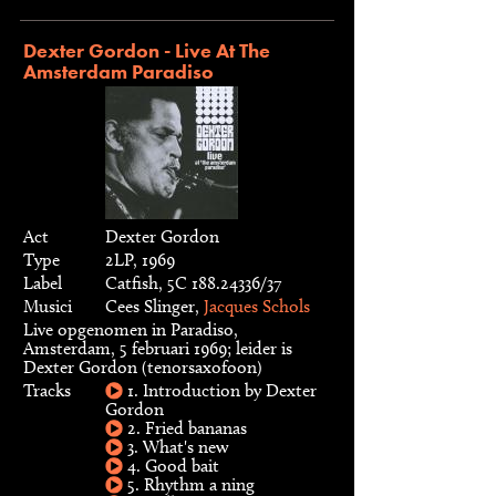
Dexter Gordon - Live At The
Amsterdam Paradiso
Act
Dexter Gordon
Type
2LP, 1969
Label
Catfish, 5C 188.24336/37
Musici
Cees Slinger,
Jacques Schols
Live opgenomen in Paradiso,
Amsterdam, 5 februari 1969; leider is
Dexter Gordon (tenorsaxofoon)
Tracks
1. Introduction by Dexter
Gordon
2. Fried bananas
3. What's new
4. Good bait
5. Rhythm a ning