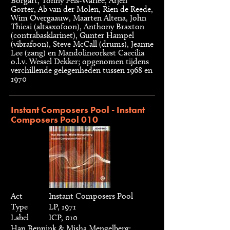
Borgart, Tonny Pels-Warlée, Arjen
Gorter, Ab van der Molen, Rien de Reede,
Wim Overgaauw, Maarten Altena, John
Thicai (altsaxofoon), Anthony Braxton
(contrabasklarinet), Gunter Hampel
(vibrafoon), Steve McCall (drums), Jeanne
Lee (zang) en Mandolineorkest Caecilia
o.l.v. Wessel Dekker; opgenomen tijdens
verchillende gelegenheden tussen 1968 en
1970
Instant Composers Pool - Instant
Composers Pool 010
Act
Instant Composers Pool
Type
LP, 1971
Label
ICP, 010
Han Bennink & Misha Mengelberg;