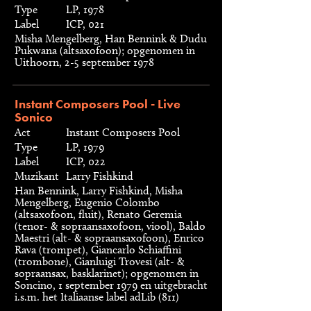
Type
LP, 1978
Label
ICP, 021
Misha Mengelberg, Han Bennink & Dudu
Pukwana (altsaxofoon); opgenomen in
Uithoorn, 2-5 september 1978
Instant Composers Pool - Live
Sonico
Act
Instant Composers Pool
Type
LP, 1979
Label
ICP, 022
Muzikant
Larry Fishkind
Han Bennink, Larry Fishkind, Misha
Mengelberg, Eugenio Colombo
(altsaxofoon, fluit), Renato Geremia
(tenor- & sopraansaxofoon, viool), Baldo
Maestri (alt- & sopraansaxofoon), Enrico
Rava (trompet), Giancarlo Schiaffini
(trombone), Gianluigi Trovesi (alt- &
sopraansax, basklarinet); opgenomen in
Soncino, 1 september 1979 en uitgebracht
i.s.m. het Italiaanse label adLib (811)