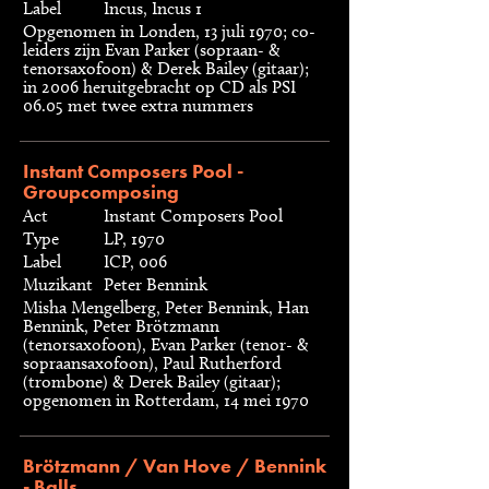
Label
Incus, Incus 1
Opgenomen in Londen, 13 juli 1970; co-
leiders zijn Evan Parker (sopraan- &
tenorsaxofoon) & Derek Bailey (gitaar);
in 2006 heruitgebracht op CD als PSI
06.05 met twee extra nummers
Instant Composers Pool -
Groupcomposing
Act
Instant Composers Pool
Type
LP, 1970
Label
ICP, 006
Muzikant
Peter Bennink
Misha Mengelberg, Peter Bennink, Han
Bennink, Peter Brötzmann
(tenorsaxofoon), Evan Parker (tenor- &
sopraansaxofoon), Paul Rutherford
(trombone) & Derek Bailey (gitaar);
opgenomen in Rotterdam, 14 mei 1970
Brötzmann / Van Hove / Bennink
- Balls