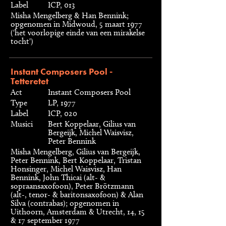
Label
ICP, 013
Misha Mengelberg & Han Bennink;
opgenomen in Midwoud, 5 maart 1977
('het voorlopige einde van een mirakelse
tocht')
Instant Composers Pool -
Tetteretet
Act
Instant Composers Pool
Type
LP, 1977
Label
ICP, 020
Musici
Bert Koppelaar, Gilius van
Bergeijk, Michel Waisvisz,
Peter Bennink
Misha Mengelberg, Gilius van Bergeijk,
Peter Bennink, Bert Koppelaar, Tristan
Honsinger, Michel Waisvisz, Han
Bennink, John Thicai (alt- &
sopraansaxofoon), Peter Brötzmann
(alt-, tenor- & baritonsaxofoon) & Alan
Silva (contrabas); opgenomen in
Uithoorn, Amsterdam & Utrecht, 14, 15
& 17 september 1977