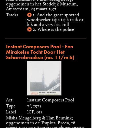
opgenomen in het Stedelijk Museum,
Amsterdam, 23 maart 1971
Tracks
1. And the great spotted
woodpecker tsjik tsjik tsjik or
kik and a very fast roll
2. Where is the police
Instant Composers Pool - Een
Mirakelse Tocht Door Het
Scharrebroekse (no. 1 t/m 6)
Act
Instant Composers Pool
Type
7", 1972
Label
ICP, 013
Misha Mengelberg & Han Bennink;
opgenomen in de Trapkes, Breda, 16
maart 1972 en uitgerbracht als zes aparte