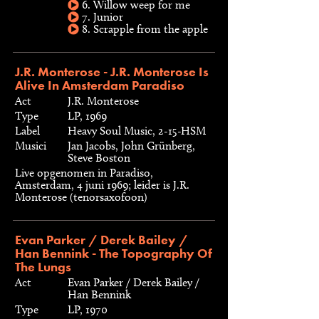
6. Willow weep for me
7. Junior
8. Scrapple from the apple
J.R. Monterose - J.R. Monterose Is
Alive In Amsterdam Paradiso
Act
J.R. Monterose
Type
LP, 1969
Label
Heavy Soul Music, 2-15-HSM
Musici
Jan Jacobs, John Grünberg,
Steve Boston
Live opgenomen in Paradiso,
Amsterdam, 4 juni 1969; leider is J.R.
Monterose (tenorsaxofoon)
Evan Parker / Derek Bailey /
Han Bennink - The Topography Of
The Lungs
Act
Evan Parker / Derek Bailey /
Han Bennink
Type
LP, 1970