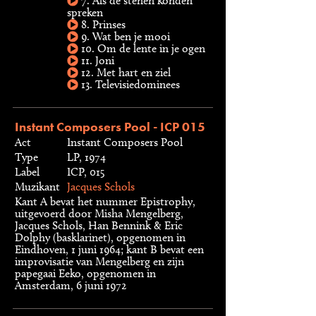
7. Als de stenen konden
spreken
8. Prinses
9. Wat ben je mooi
10. Om de lente in je ogen
11. Joni
12. Met hart en ziel
13. Televisiedominees
Instant Composers Pool - ICP 015
Act
Instant Composers Pool
Type
LP, 1974
Label
ICP, 015
Muzikant
Jacques Schols
Kant A bevat het nummer Epistrophy,
uitgevoerd door Misha Mengelberg,
Jacques Schols, Han Bennink & Eric
Dolphy (basklarinet), opgenomen in
Eindhoven, 1 juni 1964; kant B bevat een
improvisatie van Mengelberg en zijn
papegaai Eeko, opgenomen in
Amsterdam, 6 juni 1972