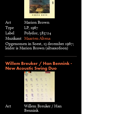
Act
Marion Brown
Type
LP, 1967
Label
Polydor, 583724
Muzikant
Maarten Altena
Opgenomen in Soest, 13 december 1967;
leider is Marion Brown (altsaxofoon)
Willem Breuker / Han Bennink -
New Acoustic Swing Duo
Act
Willem Breuker / Han
Bennink