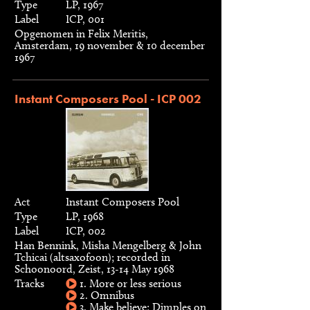
Type
LP, 1967
Label
ICP, 001
Opgenomen in Felix Meritis,
Amsterdam, 19 november & 10 december
1967
Instant Composers Pool - ICP 002
Act
Instant Composers Pool
Type
LP, 1968
Label
ICP, 002
Han Bennink, Misha Mengelberg & John
Tchicai (altsaxofoon); recorded in
Schoonoord, Zeist, 13-14 May 1968
Tracks
1. More or less serious
2. Omnibus
3. Make believe; Dimples on