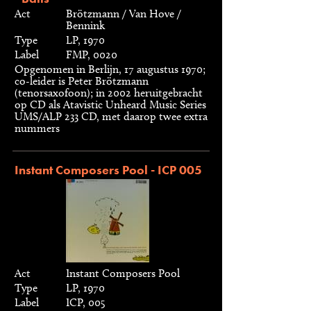
Act
Brötzmann / Van Hove /
Bennink
Type
LP, 1970
Label
FMP, 0020
Opgenomen in Berlijn, 17 augustus 1970;
co-leider is Peter Brötzmann
(tenorsaxofoon); in 2002 heruitgebracht
op CD als Atavistic Unheard Music Series
UMS/ALP 233 CD, met daarop twee extra
nummers
Instant Composers Pool - ICP 005
Act
Instant Composers Pool
Type
LP, 1970
Label
ICP, 005