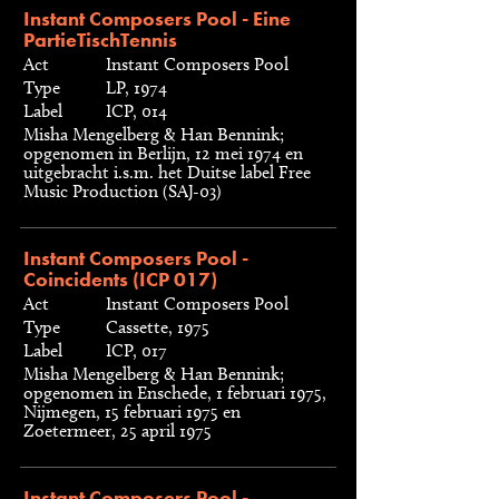
Instant Composers Pool - Eine
PartieTischTennis
Act
Instant Composers Pool
Type
LP, 1974
Label
ICP, 014
Misha Mengelberg & Han Bennink;
opgenomen in Berlijn, 12 mei 1974 en
uitgebracht i.s.m. het Duitse label Free
Music Production (SAJ-03)
Instant Composers Pool -
Coincidents (ICP 017)
Act
Instant Composers Pool
Type
Cassette, 1975
Label
ICP, 017
Misha Mengelberg & Han Bennink;
opgenomen in Enschede, 1 februari 1975,
Nijmegen, 15 februari 1975 en
Zoetermeer, 25 april 1975
Instant Composers Pool -