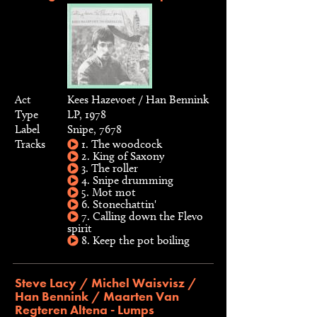
Act
Kees Hazevoet / Han Bennink
Type
LP, 1978
Label
Snipe, 7678
Tracks
1. The woodcock
2. King of Saxony
3. The roller
4. Snipe drumming
5. Mot mot
6. Stonechattin'
7. Calling down the Flevo
spirit
8. Keep the pot boiling
Steve Lacy / Michel Waisvisz /
Han Bennink / Maarten Van
Regteren Altena - Lumps