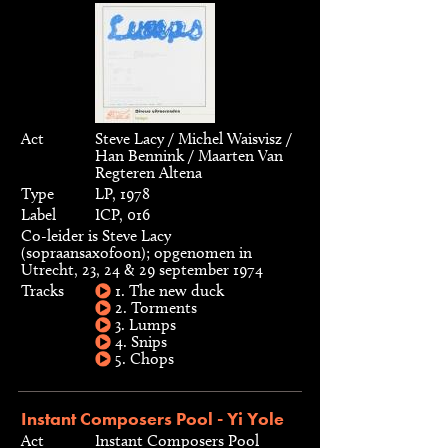
Act
Steve Lacy / Michel Waisvisz /
Han Bennink / Maarten Van
Regteren Altena
Type
LP, 1978
Label
ICP, 016
Co-leider is Steve Lacy
(sopraansaxofoon); opgenomen in
Utrecht, 23, 24 & 29 september 1974
Tracks
1. The new duck
2. Torments
3. Lumps
4. Snips
5. Chops
Instant Composers Pool - Yi Yole
Act
Instant Composers Pool