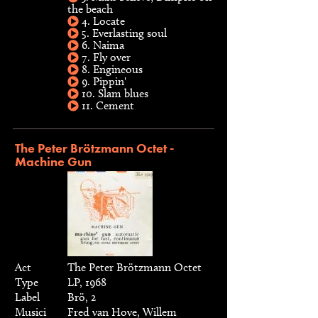
the beach
4. Locate
5. Everlasting soul
6. Naima
7. Fly over
8. Engineous
9. Pippin'
10. Slam blues
11. Cement
The Peter Brötzmann Octet -
Machine Gun
Act
The Peter Brötzmann Octet
Type
LP, 1968
Label
Brö, 2
Musici
Fred van Hove, Willem