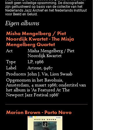
biedt geen volledige opsomming. De discografieën
zijn geïllustreerd op basis van de collectie van het
Nederlands Jazz Archief en het Nederlands Instituut
voor Beeld en Geluid.
Eigen albums
Misha Mengelberg / Piet
Noordijk Kwartet - The Misja
Mengelberg Quartet
Act
Misha Mengelberg / Piet
Noordijk Kwartet
Type
LP, 1966
Label
Artone, 9467
Producers
John J. Vis, Lion Swaab
Opgenomen in het Bavohuis,
Amsterdam, 4 maart 1966; ondertitel van
het album is 'As Featured At The
Newport Jazz Festival 1966'
Marion Brown - Porto Novo