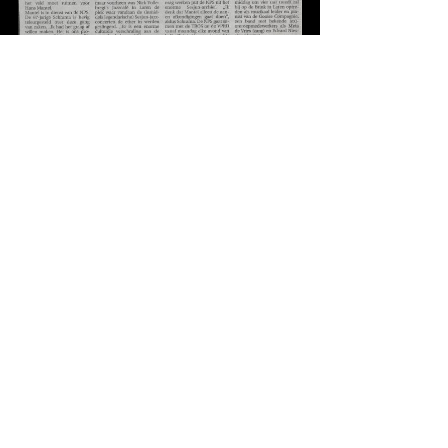
2-9-2004, Haarlems Dagblad (Stella Leenders)