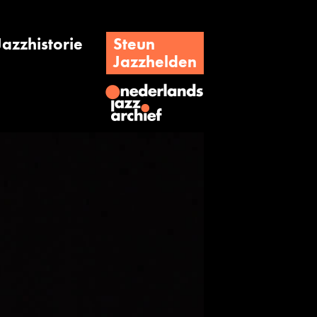
Jazzhistorie
Steun
Jazzhelden