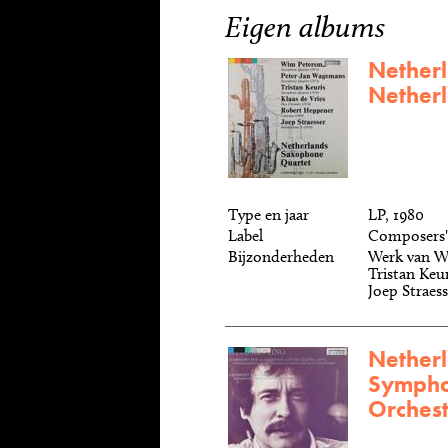
Eigen albums
Nether
Nether
Type en jaar
LP, 1980
Label
Composers'
Bijzonderheden
Werk van W
Tristan Keu
Joep Straess
Nether
Sympho
Orches