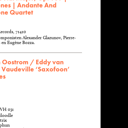
ones | Andante And
one Quartet
ecords, 71410
mponisten Alexander Glazunov, Pierre-
 en Eugène Bozza.
n Oostrom / Eddy van
- Vaudeville ‘Saxofoon’
es
VH 031
-doodle
trix
-phun