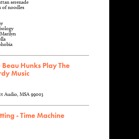
ttan serenade
 of noodles
ay
bology
 Marilyn
lla
phobia
e Beau Hunks Play The
rdy Music
ect Audio, MSA 99003
tting - Time Machine