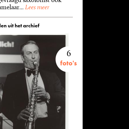
amelaar...
Lees meer
en uit het archief
6
foto's