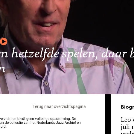
n hetzelfde spelen, daar 
en
Biogr
Terug naar overzichtspagina
Leo 
overzicht en biedt geen volledige opsomming. De
van de collectie van het Nederlands Jazz Archief en
juli 
luid.
veel