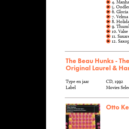
4. Manha
5. Oodles
6. Gloria
7. Velma
8. Holid
9. Thum
10. Valse
11. Saxare
12. Saxo
The Beau Hunks - Th
Original Laurel & Ha
Type en jaar
CD, 1992
Label
Movies Sel
Otto Ke