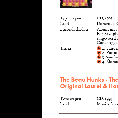
Type en jaar
CD, 1993
Label
Donemus, 
Bijzonderheden
Album met 
For Saxopho
uitgevoerd 
Concertgebo
Tracks
1. Time 
2. For mo
3. Symfon
4. Monu
The Beau Hunks - Th
Original Laurel & Ha
Type en jaar
CD, 1993
Label
Movies Sel