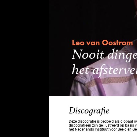
Leo van Oostrom
Nooit dinge
het afsterv
Discografie
Deze discografie is bedoeld als globaal 
discografieën zijn geïllustreerd op basis 
het Nederlands Instituut voor Beeld en Ge