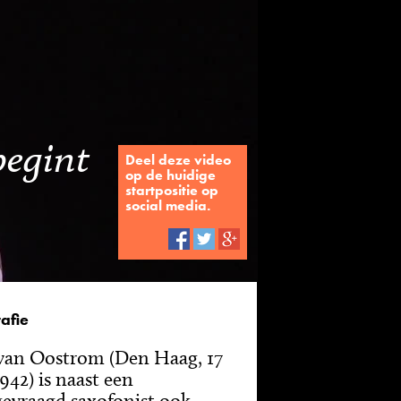
begint
Deel deze video
op de huidige
startpositie op
social media.
afie
van Oostrom (Den Haag, 17
1942) is naast een
gevraagd saxofonist ook