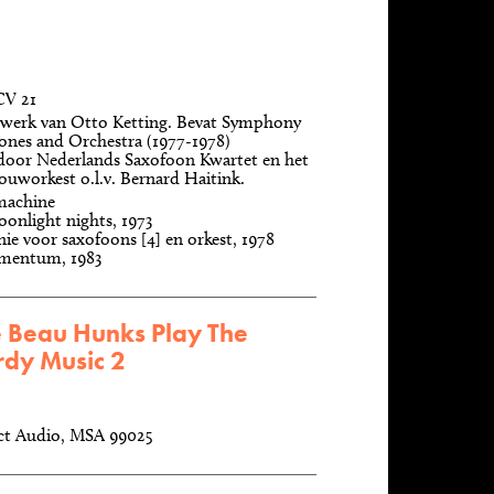
CV 21
werk van Otto Ketting. Bevat Symphony
nes and Orchestra (1977-1978)
door Nederlands Saxofoon Kwartet en het
uworkest o.l.v. Bernard Haitink.
machine
onlight nights, 1973
ie voor saxofoons [4] en orkest, 1978
mentum, 1983
e Beau Hunks Play The
rdy Music 2
ect Audio, MSA 99025