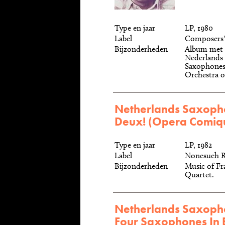
Type en jaar
LP, 1980
Label
Composers'
Bijzonderheden
Album met 
Nederlands
Saxophones
Orchestra o.
Netherlands Saxopho
Deux! (Opera Comiq
Type en jaar
LP, 1982
Label
Nonesuch R
Bijzonderheden
Music of Fr
Quartet.
Netherlands Saxopho
Four Saxophones In B