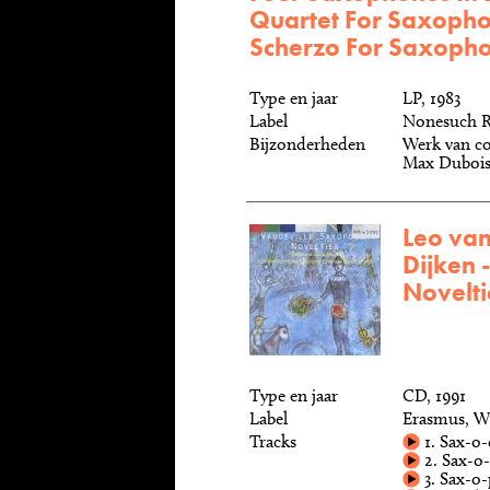
Quartet For Saxoph
Scherzo For Saxoph
Type en jaar
LP, 1983
Label
Nonesuch R
Bijzonderheden
Werk van co
Max Dubois
Leo va
Dijken 
Novelti
Type en jaar
CD, 1991
Label
Erasmus, W
Tracks
1. Sax-o
2. Sax-o-
3. Sax-o