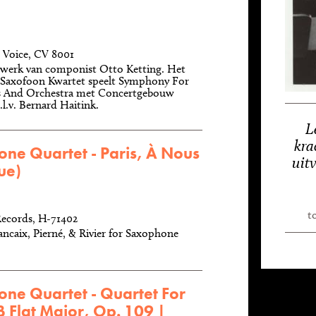
 Voice, CV 8001
werk van componist Otto Ketting. Het
 Saxofoon Kwartet speelt Symphony For
 And Orchestra met Concertgebouw
l.v. Bernard Haitink.
L
kra
ne Quartet - Paris, À Nous
uit
ue)
t
ecords, H-71402
ancaix, Pierné, & Rivier for Saxophone
ne Quartet - Quartet For
 Flat Major, Op. 109 |