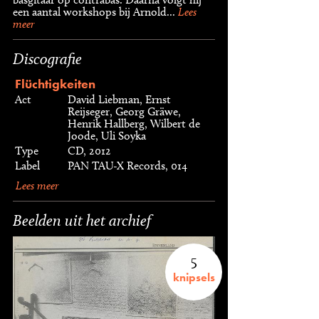
een aantal workshops bij Arnold...
Lees
meer
Discografie
Flüchtigkeiten
Act
David Liebman, Ernst
Reijseger, Georg Gräwe,
Henrik Hallberg, Wilbert de
Joode, Uli Soyka
Type
CD, 2012
Label
PAN TAU-X Records, 014
Lees meer
Beelden uit het archief
5
knipsels