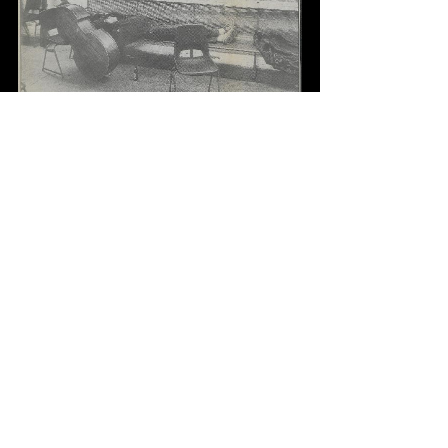
21-10-1991, De Volkskrant (Pay-Uun Hiu)
Bedankt
Deze pagina is mede mogelijk gemaakt met de
bijdragen van De Volkskrant, Het Parool, Studio &
Trouw.