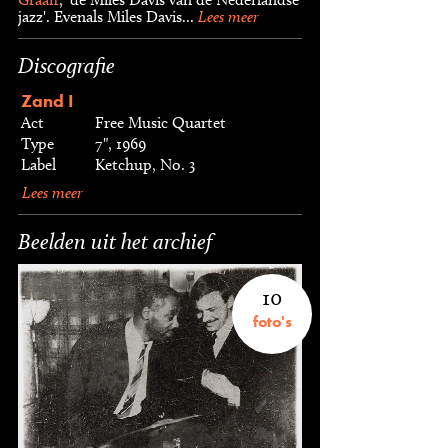
jazz'. Evenals Miles Davis...
Lees meer
Discografie
Zand I
Act
Free Music Quartet
Type
7", 1969
Label
Ketchup, No. 3
Lees meer
Beelden uit het archief
10
foto's