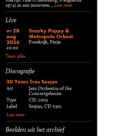
1974) in een interview...
Lees meer
Live
vr 28
Snarky Puppy &
aug
Metropole Orkest
2026
Frankrijk, Parijs
20.00
Toon alles
Discografie
30 Years Tros Sesjun
Act
Jazz Orchestra of the
Concertgebouw
Type
CD, 2003
Label
Sesjun, CD 0301
Lees meer
Beelden uit het archief