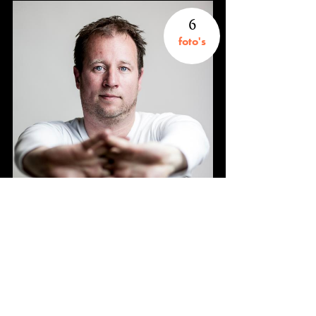
6
foto's
Fotograaf onbekend
3