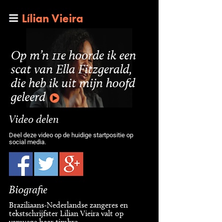
Lílian Vieira
Op m’n 11e hoorde ik een
scat van Ella Fitzgerald,
die heb ik uit mijn hoofd
geleerd
Video delen
Deel deze video op de huidige startpositie op
social media.
Biografie
Braziliaans-Nederlandse zangeres en
tekstschrijfster Lilian Vieira valt op
vanwege haar timbre,