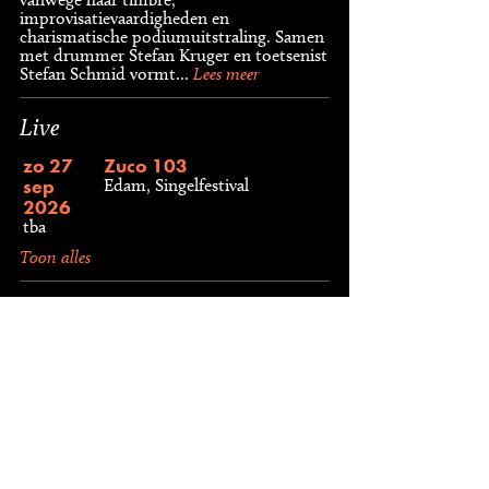
improvisatievaardigheden en
charismatische podiumuitstraling. Samen
met drummer Stefan Kruger en toetsenist
Stefan Schmid vormt...
Lees meer
Live
zo 27
Zuco 103
sep
Edam, Singelfestival
2026
tba
Toon alles
Discografie
Treasure
Act
Zuco 103
Type
CDS, 2002
Label
Ziriguiboom, ZBOOM 4
Lees meer