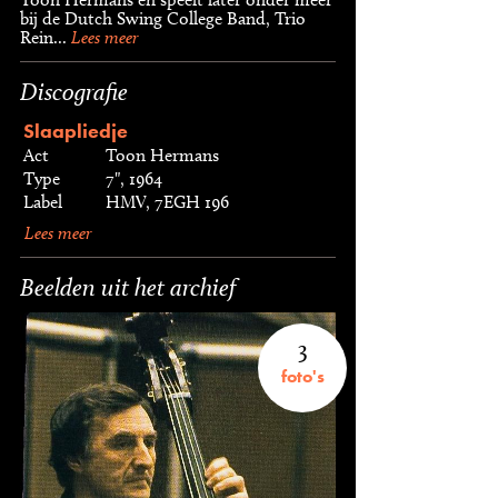
bij de Dutch Swing College Band, Trio
Rein...
Lees meer
Discografie
Slaapliedje
Act
Toon Hermans
Type
7", 1964
Label
HMV, 7EGH 196
Lees meer
Beelden uit het archief
3
foto's