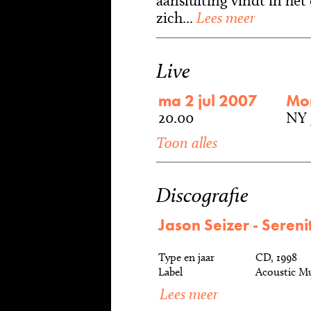
aansluiting vindt in het 
zich...
Lees meer
Live
ma 2 jul 2007
Mo
20.00
NY 
Toon alles
Discografie
Jason Seizer - Sereni
Type en jaar
CD, 1998
Label
Acoustic Mu
Lees meer