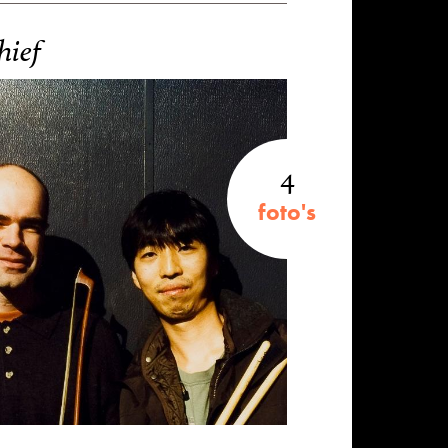
hief
4
foto's