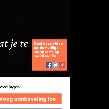
t je te
Deel deze video
op de huidige
startpositie op
social media.
evelingen
 Voeg aanbeveling toe