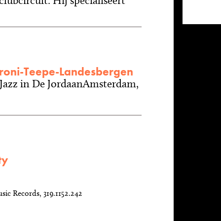
clubcircuit. Hij specialiseert
roni-Teepe-Landesbergen
Jazz in De JordaanAmsterdam,
ty
sic Records, 319.1152.242