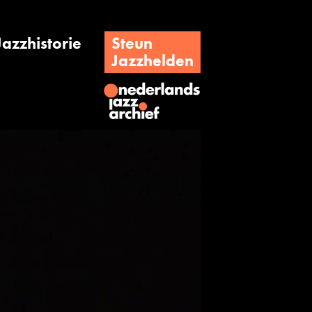
Jazzhistorie
Steun
Jazzhelden