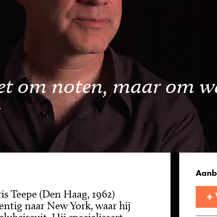
et om noten, maar om wa
t
Aanb
ris Teepe (Den Haag, 1962)
+
gentig naar New York, waar hij