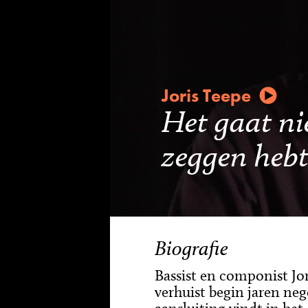
Joris Teepe
Het gaat ni
zeggen heb
Biografie
Bassist en componist Jo
verhuist begin jaren ne