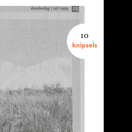
10
knipsels