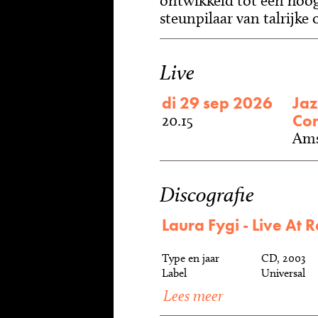
ontwikkeld tot een hoog
steunpilaar van talrijke 
Live
di 29 sep 2026
Jaz
Con
20.15
Ams
Discografie
Laura Fygi - Live At R
Type en jaar
CD, 2003
Label
Universal
Lees meer