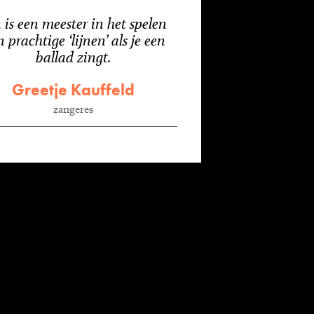
 is een meester in het spelen
 prachtige ‘lijnen’ als je een
ballad zingt.
Greetje Kauffeld
zangeres