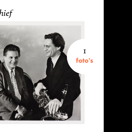
hief
1
foto's