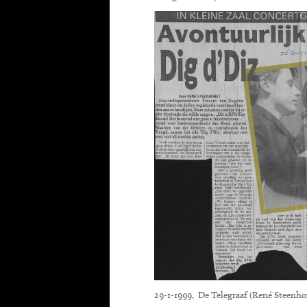
29-1-1999, De Telegraaf (René Steenho