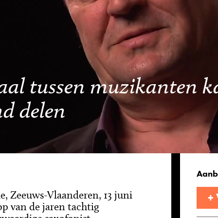
aal tussen muzikanten ka
d delen
Aanb
e, Zeeuws-Vlaanderen, 13 juni
+
op van de jaren tachtig