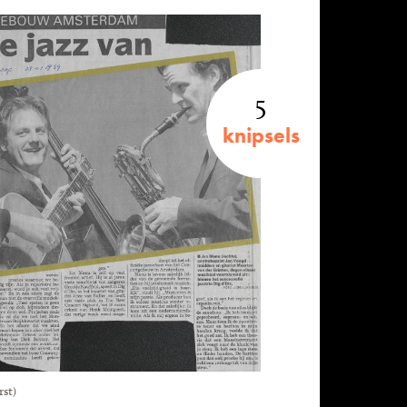
5
knipsels
rst)