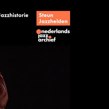
Jazzhistorie
Steun
Jazzhelden