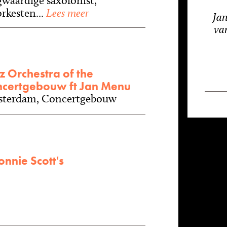
waardige saxofonist,
orkesten...
Lees meer
Jan
van
z Orchestra of the
certgebouw ft Jan Menu
terdam, Concertgebouw
onnie Scott's