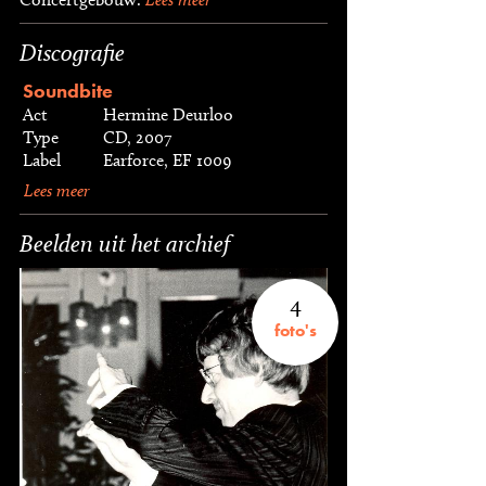
Discografie
Soundbite
Act
Hermine Deurloo
Type
CD, 2007
Label
Earforce, EF 1009
Lees meer
Beelden uit het archief
4
foto's