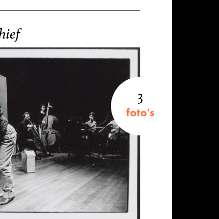
hief
3
foto's