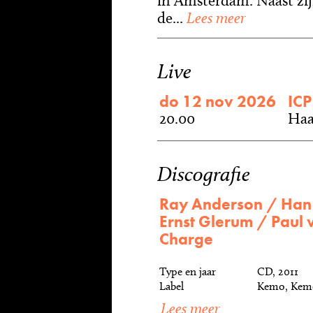
in Amsterdam. Naast zijn
de...
Lees meer
Live
do 12 nov 2026
ICP
20.00
Haa
Discografie
Ray Anderson / Han
Ernst Glerum / Paul
Charge
Type en jaar
CD, 2011
Label
Kemo, Kem
Lees meer