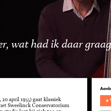
er, wat had ik daar graa
Aanb
20 april 1955) gaat klassiek
+
 het Sweelinck Conservatorium