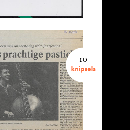
10
knipsels