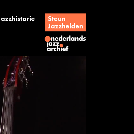
Jazzhistorie
Steun
Jazzhelden