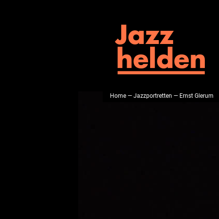
Home
—
Jazzportretten
— Ernst Glerum