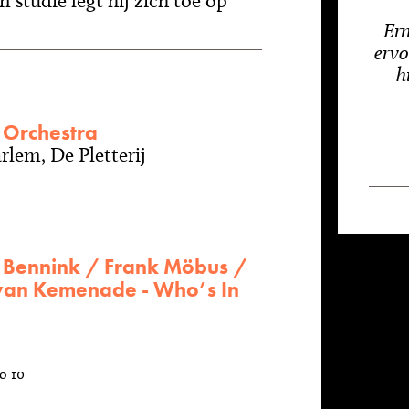
 studie legt hij zich toe op
Ern
ervo
h
 Orchestra
rlem, De Pletterij
 Bennink / Frank Möbus /
 van Kemenade - Who’s In
o 10