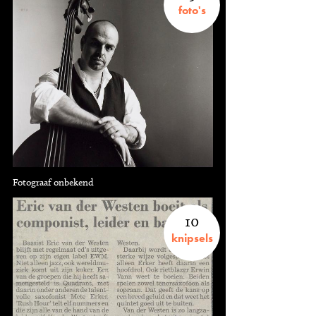
foto's
Fotograaf onbekend
10
knipsels