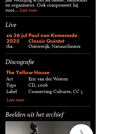
en organisator. Ook componeert hij
voor...
Lees meer
Live
za 26 jul
Paul van Kemenade
2025
Classic Quintet
tba
Oisterwijk, Natuurtheater
Discografie
The Yellow House
Act
Eric van der Westen
Type
CD, 2006
Label
Connecting Cultures, CC 5
Lees meer
Beelden uit het archief
5