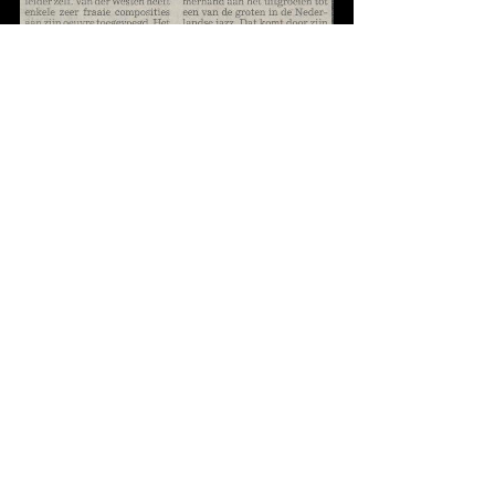
26-1-2002, Noordhollands Dagblad (P.B.)