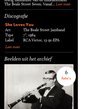
The Beale Street Seven. Vanaf...
Lees meer
Discografie
She Loves You
Act
The Beale Street Jazzband
Type
7", 1964
Label
RCA Victor, 13-91-EPA
Lees meer
Beelden uit het archief
6
foto's