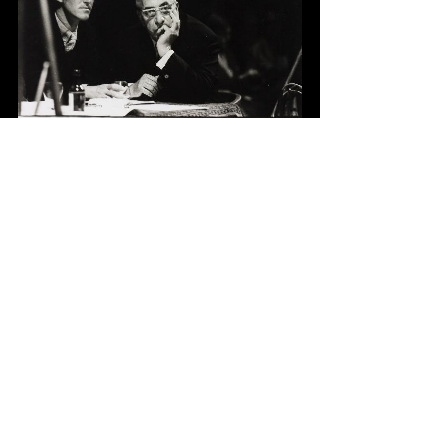
Fotograaf Pieter Boersma
12-1957, Fotograaf Wouter van Gool