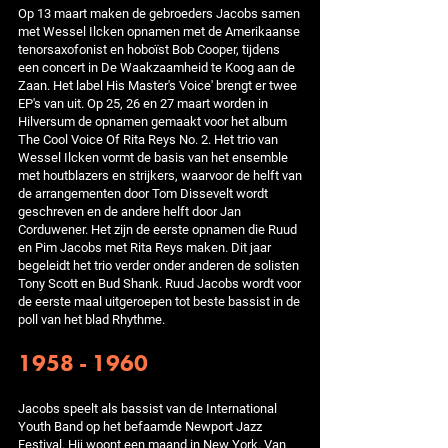
Op 13 maart maken de gebroeders Jacobs samen
met Wessel Ilcken opnamen met de Amerikaanse
tenorsaxofonist en hoboïst Bob Cooper, tijdens
een concert in De Waakzaamheid te Koog aan de
Zaan. Het label His Master's Voice' brengt er twee
EP's van uit. Op 25, 26 en 27 maart worden in
Hilversum de opnamen gemaakt voor het album
The Cool Voice Of Rita Reys No. 2. Het trio van
Wessel Ilcken vormt de basis van het ensemble
met houtblazers en strijkers, waarvoor de helft van
de arrangementen door Tom Dissevelt wordt
geschreven en de andere helft door Jan
Corduwener. Het zijn de eerste opnamen die Ruud
en Pim Jacobs met Rita Reys maken. Dit jaar
begeleidt het trio verder onder anderen de solisten
Tony Scott en Bud Shank. Ruud Jacobs wordt voor
de eerste maal uitgeroepen tot beste bassist in de
poll van het blad Rhythme.
1958 - 1960
Jacobs speelt als bassist van de International
Youth Band op het befaamde Newport Jazz
Festival. Hij woont een maand in New York. Van