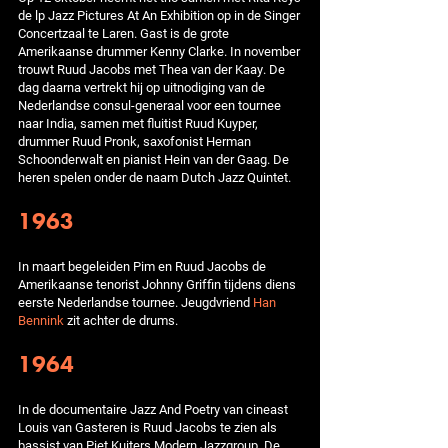
de lp Jazz Pictures At An Exhibition op in de Singer
Concertzaal te Laren. Gast is de grote
Amerikaanse drummer Kenny Clarke. In november
trouwt Ruud Jacobs met Thea van der Kaay. De
dag daarna vertrekt hij op uitnodiging van de
Nederlandse consul-generaal voor een tournee
naar India, samen met fluitist Ruud Kuyper,
drummer Ruud Pronk, saxofonist Herman
Schoonderwalt en pianist Hein van der Gaag. De
heren spelen onder de naam Dutch Jazz Quintet.
1963
In maart begeleiden Pim en Ruud Jacobs de
Amerikaanse tenorist Johnny Griffin tijdens diens
eerste Nederlandse tournee. Jeugdvriend
Han
Bennink
zit achter de drums.
1964
In de documentaire Jazz And Poetry van cineast
Louis van Gasteren is Ruud Jacobs te zien als
bassist van Piet Kuiters Modern Jazzgroup. De