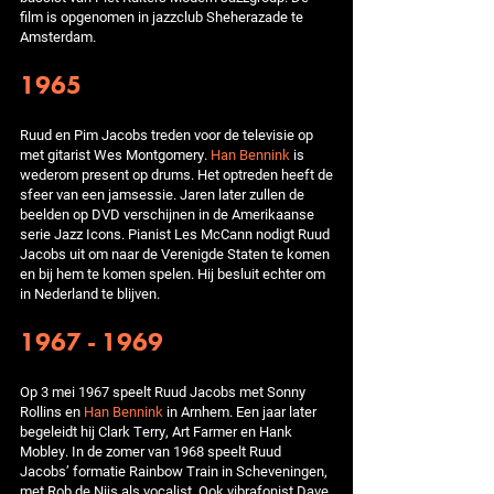
film is opgenomen in jazzclub Sheherazade te
Amsterdam.
1965
Ruud en Pim Jacobs treden voor de televisie op
met gitarist Wes Montgomery.
Han Bennink
is
wederom present op drums. Het optreden heeft de
sfeer van een jamsessie. Jaren later zullen de
beelden op DVD verschijnen in de Amerikaanse
serie Jazz Icons. Pianist Les McCann nodigt Ruud
Jacobs uit om naar de Verenigde Staten te komen
en bij hem te komen spelen. Hij besluit echter om
in Nederland te blijven.
1967 - 1969
Op 3 mei 1967 speelt Ruud Jacobs met Sonny
Rollins en
Han Bennink
in Arnhem. Een jaar later
begeleidt hij Clark Terry, Art Farmer en Hank
Mobley. In de zomer van 1968 speelt Ruud
Jacobs’ formatie Rainbow Train in Scheveningen,
met Rob de Nijs als vocalist. Ook vibrafonist Dave