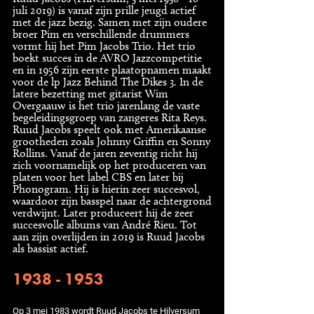
juli 2019) is vanaf zijn prille jeugd actief
met de jazz bezig. Samen met zijn oudere
broer Pim en verschillende drummers
vormt hij het Pim Jacobs Trio. Het trio
boekt succes in de AVRO Jazzcompetitie
en in 1956 zijn eerste plaatopnamen maakt
voor de lp Jazz Behind The Dikes 3. In de
latere bezetting met gitarist Wim
Overgaauw is het trio jarenlang de vaste
begeleidingsgroep van zangeres Rita Reys.
Ruud Jacobs speelt ook met Amerikaanse
grootheden zoals Johnny Griffin en Sonny
Rollins. Vanaf de jaren zeventig richt hij
zich voornamelijk op het produceren van
platen voor het label CBS en later bij
Phonogram. Hij is hierin zeer succesvol,
waardoor zijn basspel naar de achtergrond
verdwijnt. Later produceert hij de zeer
succesvolle albums van André Rieu. Tot
aan zijn overlijden in 2019 is Ruud Jacobs
als bassist actief.
1938 - 1953
Op 3 mei 1983 wordt Ruud Jacobs te Hilversum