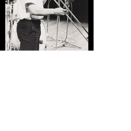
Fotograaf onbekend
2
knipsels