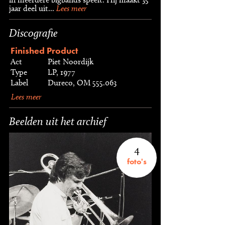
jaar deel uit...
Lees meer
Discografie
Finished Product
Act
Piet Noordijk
Type
LP, 1977
Label
Dureco, OM 555.063
Lees meer
Beelden uit het archief
4
foto's