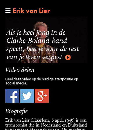
Erik van Lier
Als je heel jong in de
Clarke-Boland-band
speelt, ben je voor de rest
van je leven verpest
Video delen
Deel deze video op de huidige startpositie op
social media.
Biografie
Erik van Lier (Haarlem, 6 april 1945) is een
trombonist die in Nederland en Duitsland
in meerdere bigbands speelt. Hij maakt 35