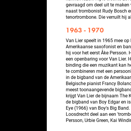
gevraagd om deel uit te maken 
naast trombonist Rudy Bosch en 
tenortrombone. Die verruilt hij 
1963 - 1970
Van Lier speelt in 1965 mee op
Amerikaanse saxofonist en bandl
hij voor het eerst Åke Persson.
een openbaring voor Van Lier. 
binding die een muzikant kan he
te combineren met een persoonli
in de bigband van de Amerikaa
Belgische pianist Francy Boland
meest toonaangevende bigband 
krijgt Van Lier de bijnaam The K
de bigband van Boy Edgar en is
Eye (1966) van Boy's Big Band. 
Loosdrecht deel aan een 'tromb
Persson, Urbie Green, Kai Windi