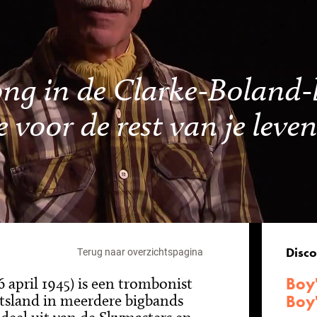
 jong in de Clarke-Boland
je voor de rest van je leve
Disco
Terug naar overzichtspagina
Boy'
6 april 1945) is een trombonist
tsland in meerdere bigbands
Boy