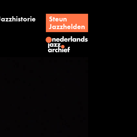
Jazzhistorie
Steun
Jazzhelden