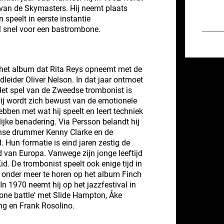
van de Skymasters. Hij neemt plaats
speelt in eerste instantie
al snel voor een bastrombone.
 het album dat Rita Reys opneemt met de
eider Oliver Nelson. In dat jaar ontmoet
 Het spel van de Zweedse trombonist is
Hij wordt zich bewust van de emotionele
bben met wat hij speelt en leert techniek
jke benadering. Via Persson belandt hij
nse drummer Kenny Clarke en de
. Hun formatie is eind jaren zestig de
van Europa. Vanwege zijn jonge leeftijd
id. De trombonist speelt ook enige tijd in
 onder meer te horen op het album Finch
In 1970 neemt hij op het jazzfestival in
one battle' met Slide Hampton, Åke
ng en Frank Rosolino.