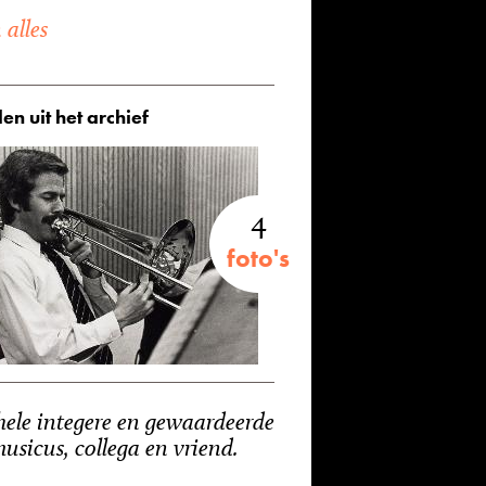
alles
en uit het archief
4
foto's
hele integere en gewaardeerde
usicus, collega en vriend.