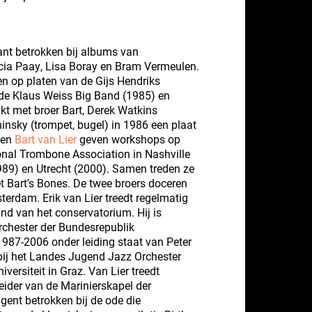
kant betrokken bij albums van
cia Paay, Lisa Boray en Bram Vermeulen.
en op platen van de Gijs Hendriks
e Klaus Weiss Big Band ‎(1985) en
t met broer Bart, Derek Watkins
hinsky (trompet, bugel) in 1986 een plaat
 en
Bart van Lier
geven workshops op
onal Trombone Association in Nashville
1989) en Utrecht (2000). Samen treden ze
 Bart's Bones. De twee broers doceren
erdam. Erik van Lier treedt regelmatig
and van het conservatorium. Hij is
rchester der Bundesrepublik
1987-2006 onder leiding staat van Peter
 bij het Landes Jugend Jazz Orchester
ersiteit in Graz. Van Lier treedt
leider van de Marinierskapel der
rigent betrokken bij de ode die