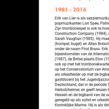
1981 - 2016
Erik van Lier is als sessiemuzi
popmuzikanten Lori Spee, Patri
Zijn trombonespel is ook te hor
Construction Company (1984), d
Sarah Vaughan (1985). Hij maak
(trompet, bugel) en Allan Botsc
onder de naam First Brass. Erik
bijeenkomsten van de Internati
(1987), de Britse plaats Eton (
ook op met het trombonekwartet
op het Conservatorium van Amst
als orkestleider op met de bigb
gastdocent bij het Jugendjazzo
Deutschland, dat in de periode 
Herbolzheimer, en geeft lessen
Hessen en de bigband van de univ
geregeld op als solist en orkest
Koninklijke Marine. Hij is als di