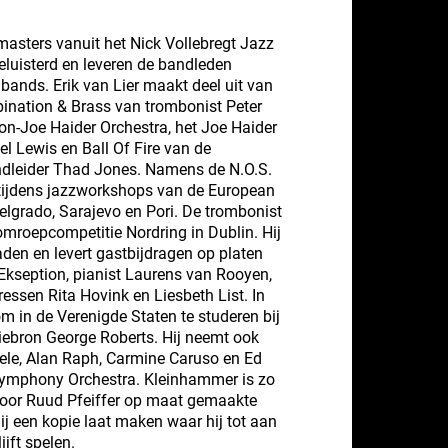
asters vanuit het Nick Vollebregt Jazz
eluisterd en leveren de bandleden
bands. Erik van Lier maakt deel uit van
nation & Brass van trombonist Peter
on-Joe Haider Orchestra, het Joe Haider
 Lewis ‎en Ball Of Fire van de
ndleider Thad Jones. Namens de N.O.S.
op tijdens jazzworkshops van de European
lgrado, Sarajevo en Pori. De trombonist
omroepcompetitie Nordring in Dublin. Hij
aden en levert gastbijdragen op platen
kseption, pianist Laurens van Rooyen,
ssen Rita Hovink en Liesbeth List. In
om in de Verenigde Staten te studeren bij
tiebron George Roberts. Hij neemt ook
eele, Alan Raph, Carmine Caruso en Ed
ymphony Orchestra. Kleinhammer is zo
door Ruud Pfeiffer op maat gemaakte
ij een kopie laat maken waar hij tot aan
ijft spelen.