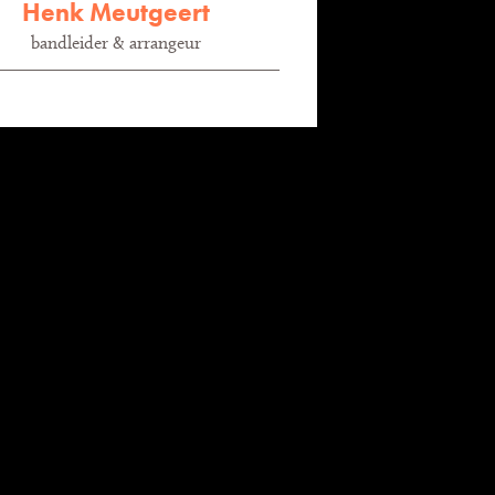
Henk Meutgeert
bandleider & arrangeur