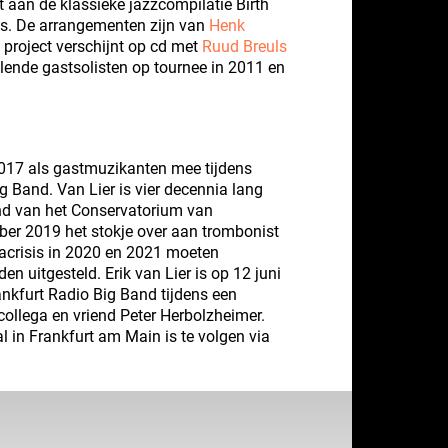
aan de klassieke jazzcompilatie Birth
is. De arrangementen zijn van
Henk
 project verschijnt op cd met
Ruud Breuls
lende gastsolisten op tournee in 2011 en
017 als gastmuzikanten mee tijdens
 Band. Van Lier is vier decennia lang
nd van het Conservatorium van
ber 2019 het stokje over aan trombonist
nacrisis in 2020 en 2021 moeten
 uitgesteld. Erik van Lier is op 12 juni
nkfurt Radio Big Band tijdens een
 collega en vriend Peter Herbolzheimer.
 in Frankfurt am Main is te volgen via