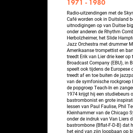
1971 - 1980
Radio-uitzendingen met de Skym
Café worden ook in Duitsland b
uitnodigingen op van Duitse big
onder anderen de Rhythm Combi
Herbolzheimer, het Slide Hampt
Jazz Orchestra met drummer Mel
Amerikaanse trompettist en ba
treedt Erik van Lier drie keer 
Broadcast Company (EBU), in Be
speelt ook tijdens de Europese 
treedt af en toe buiten de jazzp
van de symfonische rockgroep E
de popgroep Teach-In en zangere
1974 krijgt hij een studiebeurs 
bastrombonist en grote inspira
lessen van Paul Faulise, Phil T
Kleinhammer van de Chicago S
onder de indruk van Van Liers 
bastrombone (Bflat-F-D-B) dat h
het eind van zijn loopbaan op bl