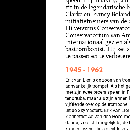
speelt. Hij maakt 35 jaa
zit in de legendarische 
Clarke en Francy Boland.
initiatiefnemers van de 
Hilversums Conservator
Conservatorium van Am
internationaal gezien als
bastrombonist. Hij zet 
te passen en te verbeter
1945 - 1962
Erik van Lier is de zoon van trom
aanvankelijk trompet. Als het g
met zijn twee broers spelen in 
tenortuba, maar als zijn armen l
vijftiende over op de trombone.
uit de Skymasters. Erik van Lie
klarinettist Ad van den Hoed mee
daarbij zo dicht mogelijk bij d
kunnen lezen. Hij is slechts ze