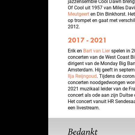
jazzensemble Cool Dawn brengt 
Of Cool uit 1957 van Miles Dav
Meutgeert
en Din Binkhorst. Het
op trompet en gaat met verschil
2012.
2017 - 2021
Erik en
Bart van Lier
spelen in 2
concerten van de West Coast Big
dirigent van de Monday Big Ba
Amsterdam. Hij geeft in septem
Ilja Reijngoud
. Tijdens de coro
concerten noodgedwongen worden
2021 muzikaal leider van de Fra
concert als ode aan zijn Duitse
Het concert vanuit HR Sendesaal
een livestream.
Bedankt