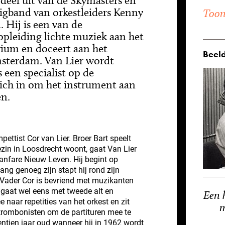
r deel uit van de Skymasters en
bigband van orkestleiders Kenny
Toon 
 Hij is een van de
opleiding lichte muziek aan het
ium en doceert aan het
Beeld
sterdam. Van Lier wordt
 een specialist op de
zich in om het instrument aan
en.
pettist Cor van Lier. Broer Bart speelt
ezin in Loosdrecht woont, gaat Van Lier
Fanfare Nieuw Leven. Hij begint op
ang genoeg zijn stapt hij rond zijn
 Vader Cor is bevriend met muzikanten
r gaat wel eens met tweede alt en
Een 
 naar repetities van het orkest en zit
m
e trombonisten om de partituren mee te
ventien jaar oud wanneer hij in 1962 wordt