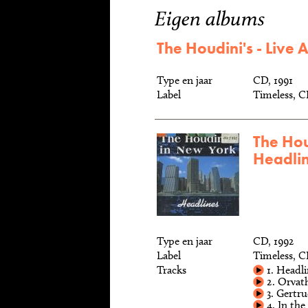
Eigen albums
The Houdini's - Live
Type en jaar
CD, 1991
Label
Timeless, C
The Hou
Headli
Type en jaar
CD, 1992
Label
Timeless, C
Tracks
1. Headli
2. Orvat
3. Gertru
4. In the