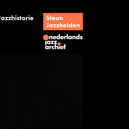
Jazzhistorie
Steun
Jazzhelden