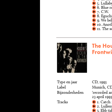
5. Lullab
6. Blue r
7. C.W.
8. Eguch
9. We bel
10. Anot
11. The 
The Houd
Frontw
Type en jaar
CD, 1993
Label
Munich, CD
Bijzonderheden
'recorded a
23 april 1993
Tracks
1. Catch 
2. Lulle
3. Ebb ti