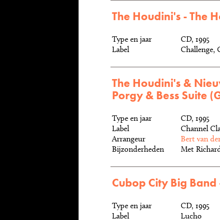
The Houdini's - The H
Type en jaar
CD, 1995
Label
Challenge
The Houdini's & Nieu
Porgy & Bess Suite 
Type en jaar
CD, 1995
Label
Channel Cla
Arrangeur
Bert van de
Bijzonderheden
Met Richard
Cubop City Big Band 
Type en jaar
CD, 1995
Label
Lucho