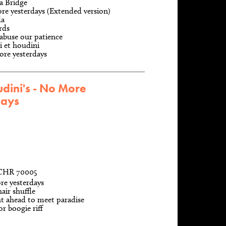
a Bridge
e yesterdays (Extended version)
da
rds
abuse our patience
i et houdini
ore yesterdays
dini's - No More
days
 CHR 70005
re yesterdays
air shuffle
ht ahead to meet paradise
r boogie riff