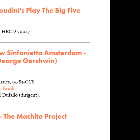
oudini's Play The Big Five
, CHRCD 70027
w Sinfonietta Amsterdam -
(George Gershwin)
ssics, 95-83-CCS
n Brink
 Dufallo (dirigent).
- The Machito Project