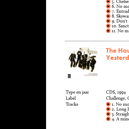
5. Chelse
6. No mor
7. Entra
8. Skywa
9. Don't 
10. Sanct
11. No m
The Hou
Yester
Type en jaar
CDS, 1994
Label
Challenge,
Tracks
1. No mo
2. Long h
3. Straig
4. A mino