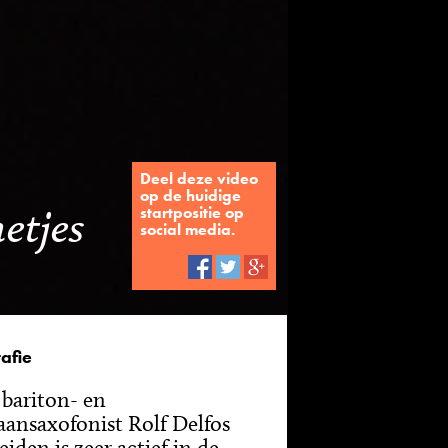
Deel deze video
op de huidige
etjes
startpositie op
social media.
afie
, bariton- en
aansaxofonist Rolf Delfos
eiden is zeer actief in de