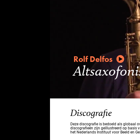
Rolf Delfos
Altsaxofoni
Discografie
Deze discografie is bedoeld als globaal 
discografieën zijn geïllustreerd op basis 
het Nederlands Instituut voor Beeld en Ge