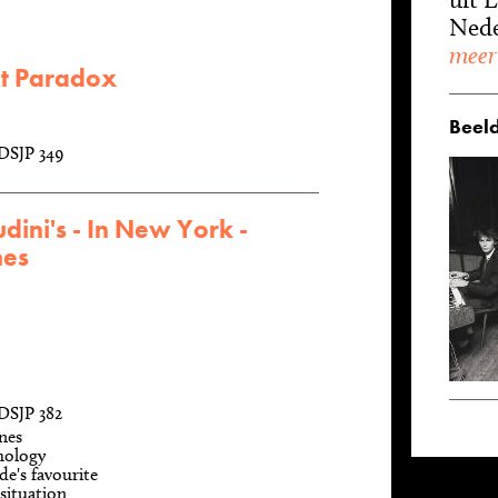
Nede
meer
 At Paradox
Beeld
DSJP 349
dini's - In New York -
nes
DSJP 382
nes
hology
de's favourite
 situation