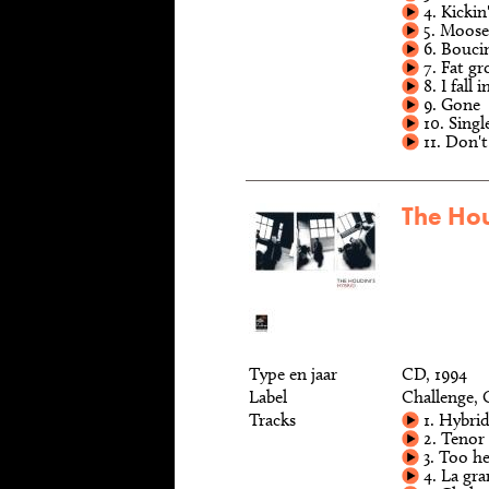
4. Kickin
5. Moose
6. Bouci
7. Fat gr
8. I fall 
9. Gone
10. Singl
11. Don'
The Hou
Type en jaar
CD, 1994
Label
Challenge
Tracks
1. Hybri
2. Tenor
3. Too he
4. La gra