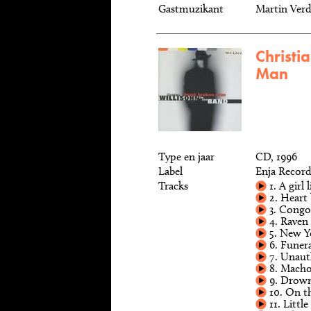
Gastmuzikant
Martin Ver
Christi
Man
Type en jaar
CD, 1996
Label
Enja Record
Tracks
1. A girl 
2. Heart
3. Congo
4. Raven
5. New Y
6. Funera
7. Unaut
8. Mach
9. Drown
10. On t
11. Littl