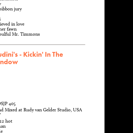
y
oibbon jury
i
ieved in love
her fawn
soulful Mr. Timmons
ini's - Kickin' In The
indow
SJP 405
nd Mixed at Rudy van Gelder Studio, USA
'
22 hot
man
de