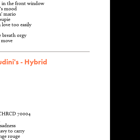
' in the front window
's mood
n' mario
oupie
in love too easily
e breath orgy
t move
dini's - Hybrid
, CHRCD 70004
d
 sadness
avy to carry
nge rouge