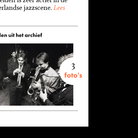
rlandse jazzscene.
Lees
en uit het archief
3
foto's