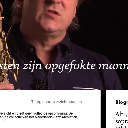
sten zijn opgefokte mann
Biogr
Terug naar overzichtspagina
Alt-
overzicht en biedt geen volledige opsomming. De
van de collectie van het Nederlands Jazz Archief en
sopr
luid.
uit L