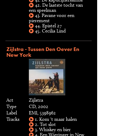
42. De laatste tocht van
een speelman
43. Pavane voor een
pierement
44. Epistel 27
45. Cecilia Lind
Zijlstra - Tussen Den Oever En
New York
Act
Zijlstra
Type
CD, 2002
Label
EMI, 5398962
Tracks
1. Kom 't maar halen
2. Tot slot
3. Whiskey en bier
4. Een Wieringer in New