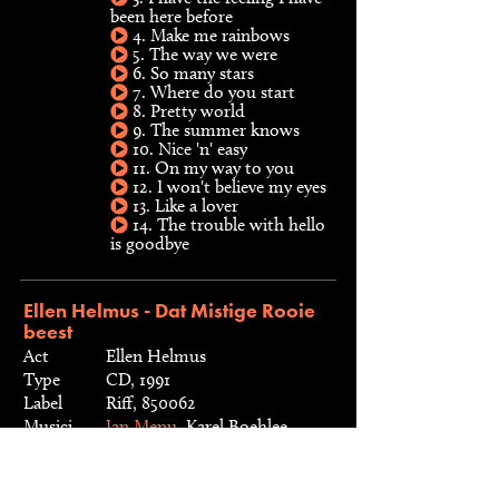
been here before
4. Make me rainbows
5. The way we were
6. So many stars
7. Where do you start
8. Pretty world
9. The summer knows
10. Nice 'n' easy
11. On my way to you
12. I won't believe my eyes
13. Like a lover
14. The trouble with hello
is goodbye
Ellen Helmus - Dat Mistige Rooie
beest
Act
Ellen Helmus
Type
CD, 1991
Label
Riff, 850062
Musici
Jan Menu
, Karel Boehlee
Live-opnamen van concert in het World
Trade Center, Rotterdam.