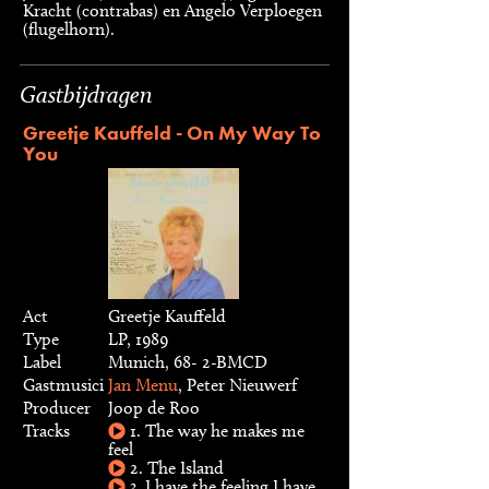
Kracht (contrabas) en Angelo Verploegen
(flugelhorn).
Gastbijdragen
Greetje Kauffeld - On My Way To
You
Act
Greetje Kauffeld
Type
LP, 1989
Label
Munich, 68- 2-BMCD
Gastmusici
Jan Menu
, Peter Nieuwerf
Producer
Joop de Roo
Tracks
1. The way he makes me
feel
2. The Island
3. I have the feeling I have