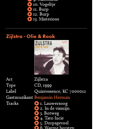
10. Vogeltje
11. Burp
12. Burp
13. Misterioso
Zijlstra - Olie & Rook
Act
Zijlstra
Type
CD, 1999
Label
Quintessence, KC 7000012
Gastmuzikant
Benjamin Herman
Tracks
1. Lauwersoog
2. In de vismijn
3. Botweg
4. Tato lucie
5. Dorpsgevoel
6. Warme borsten