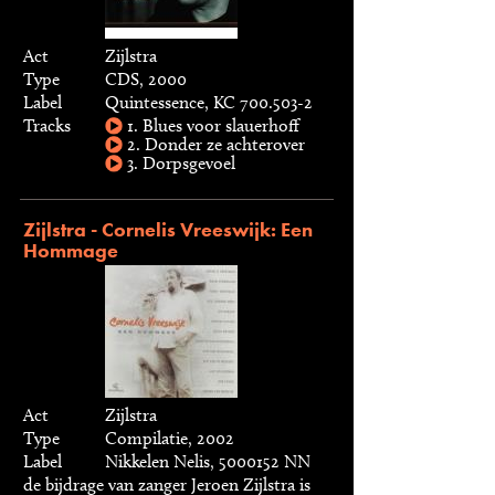
Act
Zijlstra
Type
CDS, 2000
Label
Quintessence, KC 700.503-2
Tracks
1. Blues voor slauerhoff
2. Donder ze achterover
3. Dorpsgevoel
Zijlstra - Cornelis Vreeswijk: Een
Hommage
Act
Zijlstra
Type
Compilatie, 2002
Label
Nikkelen Nelis, 5000152 NN
de bijdrage van zanger Jeroen Zijlstra is