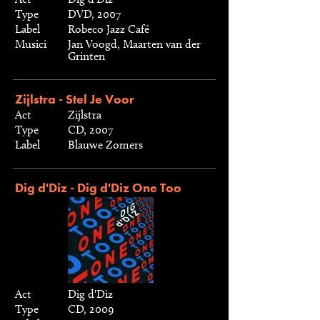
Type
DVD, 2007
Label
Robeco Jazz Café
Musici
Jan Voogd, Maarten van der
Grinten
Zijlstra - Stel Je Voor
Act
Zijlstra
Type
CD, 2007
Label
Blauwe Zomers
Dig d'Diz - Dig d'Diz One Too
Act
Dig d'Diz
Type
CD, 2009