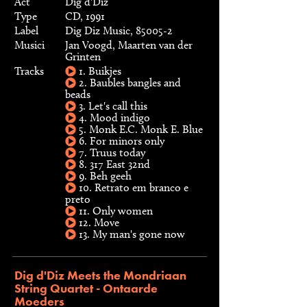
Act
Dig d'Diz
Type
CD, 1991
Label
Dig Diz Music, 85005-2
Musici
Jan Voogd, Maarten van der
Grinten
Tracks
1. Buikjes
2. Baubles bangles and
beads
3. Let's call this
4. Mood indigo
5. Monk E.C. Monk E. Blue
6. For minors only
7. Truus today
8. 317 East 32nd
9. Beh geeh
10. Retrato em branco e
preto
11. Only women
12. Move
13. My man's gone now
Dig d'Diz Meets the Mondriaan
String Quartet - Ontaarde
Moeders