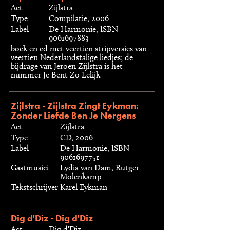
Act
Zijlstra
Type
Compilatie, 2006
Label
De Harmonie, ISBN
9061697883
boek en cd met veertien stripversies van
veertien Nederlandstalige liedjes; de
bijdrage van Jeroen Zijlstra is het
nummer Je Bent Zo Lelijk
Zijlstra - Zijlstra Zingt Eykman:
Zonder Liefde Ben Je Nergens
Act
Zijlstra
Type
CD, 2006
Label
De Harmonie, ISBN
9061697751
Gastmusici
Lydia van Dam, Rutger
Molenkamp
Tekstschrijver
Karel Eykman
Dig d'Diz - Dig d'Diz
Act
Dig d'Diz