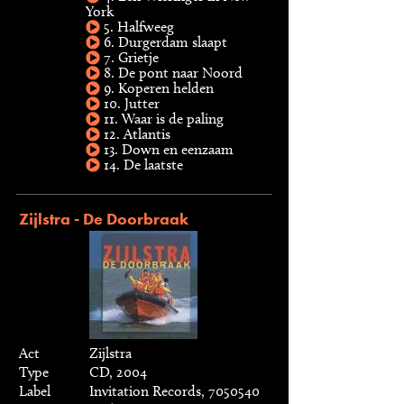
York
5. Halfweeg
6. Durgerdam slaapt
7. Grietje
8. De pont naar Noord
9. Koperen helden
10. Jutter
11. Waar is de paling
12. Atlantis
13. Down en eenzaam
14. De laatste
Zijlstra - De Doorbraak
Act
Zijlstra
Type
CD, 2004
Label
Invitation Records, 7050540