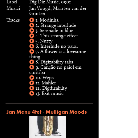
Label
Dig Diz Music, 0901
Musici
Jan Voogd, Maarten van der
Grinten
Tracks
1. Modinha
2. Strange interlude
3. Serenade in blue
4. This strange effect
5. Nutty
6. Interlude no paiol
7. A flower is a lovesome
thing
8. Digizability tabs
9. Canção no paiol em
curitiba
10. Weps
11. Mahler
12. Digdizabilty
13. Exit music
Jan Menu 4tet - Mulligan Moods