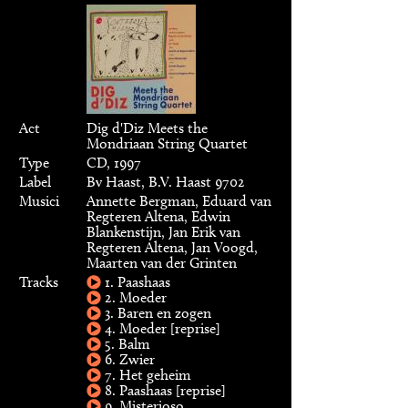
Act
Dig d'Diz Meets the
Mondriaan String Quartet
Type
CD, 1997
Label
Bv Haast, B.V. Haast 9702
Musici
Annette Bergman, Eduard van
Regteren Altena, Edwin
Blankenstijn, Jan Erik van
Regteren Altena, Jan Voogd,
Maarten van der Grinten
Tracks
1. Paashaas
2. Moeder
3. Baren en zogen
4. Moeder [reprise]
5. Balm
6. Zwier
7. Het geheim
8. Paashaas [reprise]
9. Misterioso