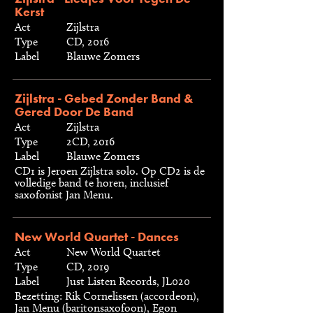
Kerst
Act
Zijlstra
Type
CD, 2016
Label
Blauwe Zomers
Zijlstra - Gebed Zonder Band &
Gered Door De Band
Act
Zijlstra
Type
2CD, 2016
Label
Blauwe Zomers
CD1 is Jeroen Zijlstra solo. Op CD2 is de
volledige band te horen, inclusief
saxofonist Jan Menu.
New World Quartet - Dances
Act
New World Quartet
Type
CD, 2019
Label
Just Listen Records, JL020
Bezetting: Rik Cornelissen (accordeon),
Jan Menu (baritonsaxofoon), Egon