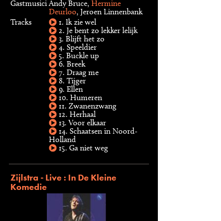
Gastmusici
Andy Bruce,
Hermine
Deurloo
, Jeroen Linnenbank
Tracks
1. Ik zie wel
2. Je bent zo lekker lelijk
3. Blijft het zo
4. Speeldier
5. Buckle up
6. Breek
7. Draag me
8. Tijger
9. Ellen
10. Humeren
11. Zwanenzwang
12. Herhaal
13. Voor elkaar
14. Schaatsen in Noord-
Holland
15. Ga niet weg
Zijlstra - Live : In De Kleine
Komedie