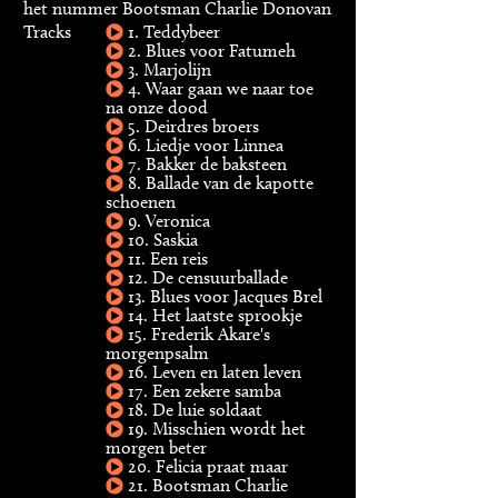
het nummer Bootsman Charlie Donovan
Tracks
1. Teddybeer
2. Blues voor Fatumeh
3. Marjolijn
4. Waar gaan we naar toe
na onze dood
5. Deirdres broers
6. Liedje voor Linnea
7. Bakker de baksteen
8. Ballade van de kapotte
schoenen
9. Veronica
10. Saskia
11. Een reis
12. De censuurballade
13. Blues voor Jacques Brel
14. Het laatste sprookje
15. Frederik Akare's
morgenpsalm
16. Leven en laten leven
17. Een zekere samba
18. De luie soldaat
19. Misschien wordt het
morgen beter
20. Felicia praat maar
21. Bootsman Charlie