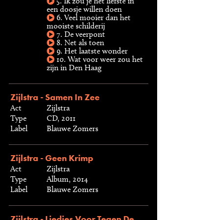
5. Ik zou je het liefste in
een doosje willen doen
6. Veel mooier dan het
mooiste schilderij
7. De veerpont
8. Net als toen
9. Het laatste wonder
10. Wat voor weer zou het
zijn in Den Haag
Zijlstra - Samen In Zee
Act
Zijlstra
Type
CD, 2011
Label
Blauwe Zomers
Zijlstra - Geen Krimp
Act
Zijlstra
Type
Album, 2014
Label
Blauwe Zomers
Zijlstra - Liedjes Voor Tegen De