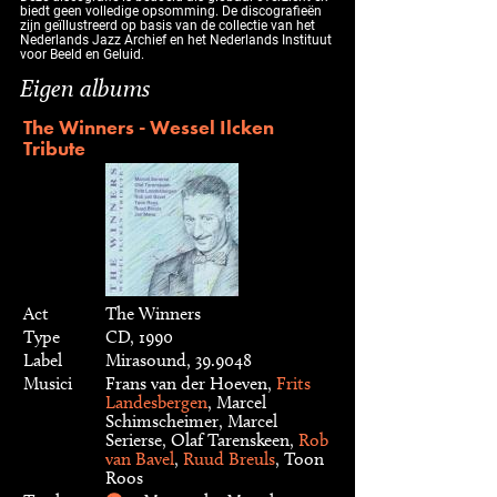
biedt geen volledige opsomming. De discografieën
zijn geïllustreerd op basis van de collectie van het
Nederlands Jazz Archief en het Nederlands Instituut
voor Beeld en Geluid.
Eigen albums
The Winners - Wessel Ilcken
Tribute
Act
The Winners
Type
CD, 1990
Label
Mirasound, 39.9048
Musici
Frans van der Hoeven,
Frits
Landesbergen
, Marcel
Schimscheimer, Marcel
Serierse, Olaf Tarenskeen,
Rob
van Bavel
,
Ruud Breuls
, Toon
Roos