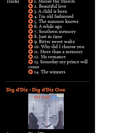
Tracks
1. Moose the Mooch
2. Beautiful love
3. A child is born
4. I'm old fashioned
5. The summer knows
6. A while ago
7. Southern memory
8. Just in time
9. Bitter sweet waltz
10. Why did I choose you
11. More than a memory
12. My romance
13. Someday my prince will
come
14. The winners
Dig d'Diz - Dig d'Diz One