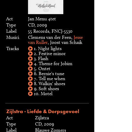
Act
Jan Menu 4tet
Type
CD, 2009
Label
55 Records, FNCJ-5530
Musici
Clemens van der Feen,
Jesse
van Ruller
, Joost van Schaik
Tracks
1. Night lights
2. Festive minor
3. Flash
4. Theme for Jobim
5. Ontet
6. Bernie's tune
7. Tell me when
8. Walkin' shoes
9. Soft shoes
10. Motel
Zijlstra - Liefde & Dorpsgevoel
Act
Zijlstra
Type
CD, 2009
Label
Blauwe Zomers