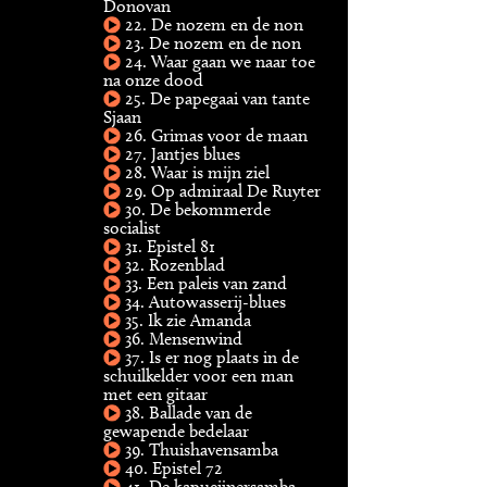
Donovan
22. De nozem en de non
23. De nozem en de non
24. Waar gaan we naar toe
na onze dood
25. De papegaai van tante
Sjaan
26. Grimas voor de maan
27. Jantjes blues
28. Waar is mijn ziel
29. Op admiraal De Ruyter
30. De bekommerde
socialist
31. Epistel 81
32. Rozenblad
33. Een paleis van zand
34. Autowasserij-blues
35. Ik zie Amanda
36. Mensenwind
37. Is er nog plaats in de
schuilkelder voor een man
met een gitaar
38. Ballade van de
gewapende bedelaar
39. Thuishavensamba
40. Epistel 72
41. De kapucijnersamba