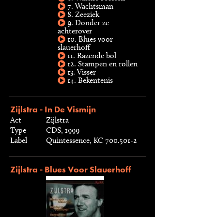
7. Wachtsman
8. Zeeziek
9. Donder ze
achterover
10. Blues voor
slauerhoff
11. Razende bol
12. Stampen en rollen
13. Visser
14. Bekentenis
Zijlstra - In De Vismijn
Act
Zijlstra
Type
CDS, 1999
Label
Quintessence, KC 700.501-2
Zijlstra - Blues Voor Slauerhoff