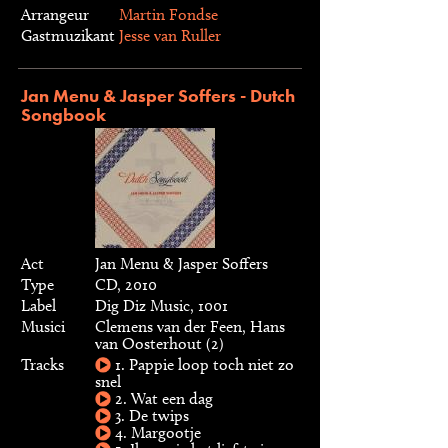
Arrangeur
Martin Fondse
Gastmuzikant
Jesse van Ruller
Jan Menu & Jasper Soffers - Dutch
Songbook
Act
Jan Menu & Jasper Soffers
Type
CD, 2010
Label
Dig Diz Music, 1001
Musici
Clemens van der Feen, Hans
van Oosterhout (2)
Tracks
1. Pappie loop toch niet zo
snel
2. Wat een dag
3. De twips
4. Margootje