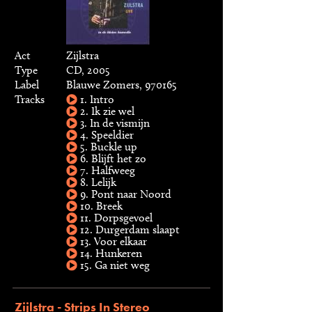
Act
Zijlstra
Type
CD, 2005
Label
Blauwe Zomers, 970165
Tracks
1. Intro
2. Ik zie wel
3. In de vismijn
4. Speeldier
5. Buckle up
6. Blijft het zo
7. Halfweeg
8. Lelijk
9. Pont naar Noord
10. Breek
11. Dorpsgevoel
12. Durgerdam slaapt
13. Voor elkaar
14. Hunkeren
15. Ga niet weg
Zijlstra - Strips In Stereo