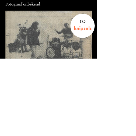
Fotograaf onbekend
10
knipsels