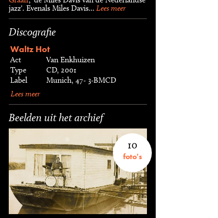
jazz'. Evenals Miles Davis...
Lees meer
Discografie
Waltz Hot
Act
Van Enkhuizen
Type
CD, 2001
Label
Munich, 47- 3-BMCD
Lees meer
Beelden uit het archief
10
foto's