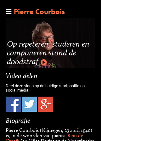
Pierre Courbois
Op repeteren, studeren en
componeren stond de
doodstraf
Video delen
Deel deze video op de huidige startpositie op
social media.
Biografie
Pierre Courbois (Nijmegen, 23 april 1940)
is, in de woorden van pianist
Rein de
Graaff
, 'de Miles Davis van de Nederlandse