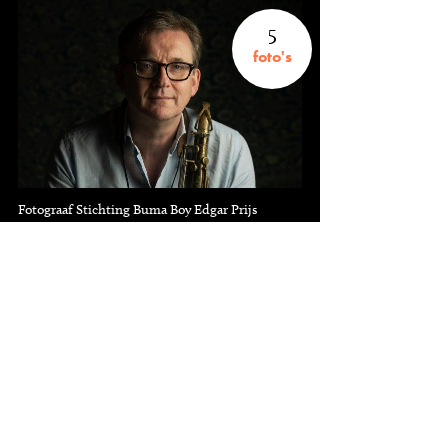
5
foto's
Fotograaf Stichting Buma Boy Edgar Prijs
9
knipsels