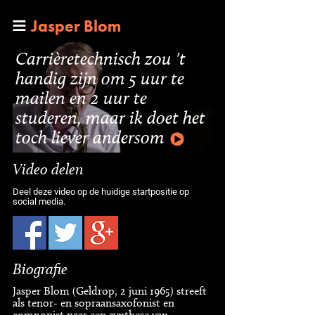
Jasper Blom
Carrièretechnisch zou 't
handig zijn om 5 uur te
mailen en 2 uur te
studeren, maar ik doet het
toch liever andersom
Video delen
Deel deze video op de huidige startpositie op
social media.
Biografie
Jasper Blom (Geldrop, 2 juni 1965) streeft
als tenor- en sopraansaxofonist en
componist naar een synthese van