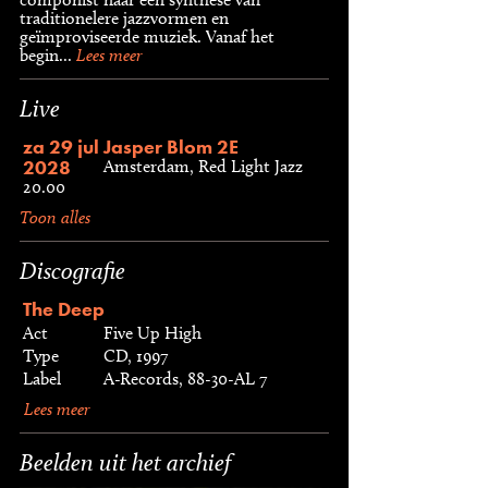
traditionelere jazzvormen en
geïmproviseerde muziek. Vanaf het
begin...
Lees meer
Live
za 29 jul
Jasper Blom 2E
2028
Amsterdam, Red Light Jazz
20.00
Toon alles
Discografie
The Deep
Act
Five Up High
Type
CD, 1997
Label
A-Records, 88-30-AL 7
Lees meer
Beelden uit het archief