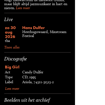
maar blijft altijd jazzmuzikant in hart en
nieren.
Lees meer
Live
zo 30
Hans Dulfer
aug
Heerhugowaard, Mixstream
Festival
2026
tba
Toon alles
Discografie
Big Girl
Act
Candy Dulfer
Type
CD, 1995
Label
Ariola, 74321-31513-2
Lees meer
Beelden uit het archief