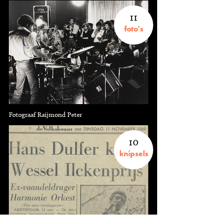
11
foto's
Fotograaf Raijmond Peter
10
knipsels