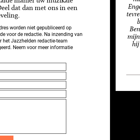
aalde manier uw muzikale
Enge
eel dat dan met ons in een
tevr
veling.
b
res worden niet gepubliceerd op
Ben
nde voor de redactie. Na inzending van
mijn
r het Jazzhelden redactie-team
hi
geerd. Neem voor meer informatie