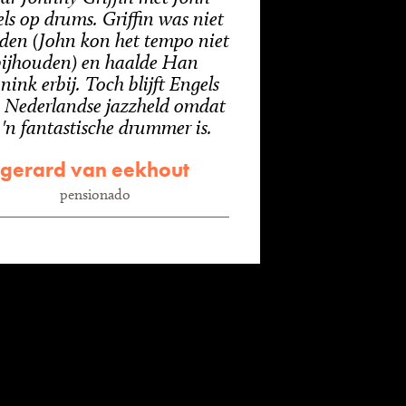
ls op drums. Griffin was niet
eden (John kon het tempo niet
ijhouden) en haalde Han
nink erbij. Toch blijft Engels
 Nederlandse jazzheld omdat
j 'n fantastische drummer is.
gerard van eekhout
pensionado