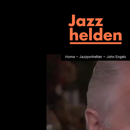
Home
—
Jazzportretten
— John Engels