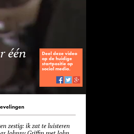
r één
Deel deze video
op de huidige
startpositie op
social media.
evelingen
en zestig: ik zat te luisteren
ar Johnny Griffin met John