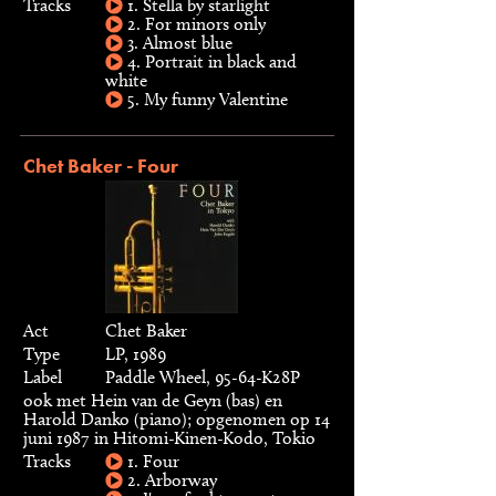
Tracks
1. Stella by starlight
2. For minors only
3. Almost blue
4. Portrait in black and
white
5. My funny Valentine
Chet Baker - Four
Act
Chet Baker
Type
LP, 1989
Label
Paddle Wheel, 95-64-K28P
ook met Hein van de Geyn (bas) en
Harold Danko (piano); opgenomen op 14
juni 1987 in Hitomi-Kinen-Kodo, Tokio
Tracks
1. Four
2. Arborway