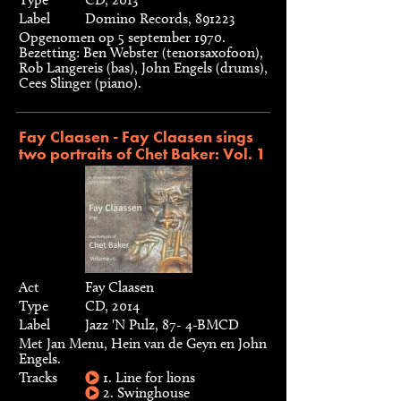
Label
Domino Records, 891223
Opgenomen op 5 september 1970.
Bezetting: Ben Webster (tenorsaxofoon),
Rob Langereis (bas), John Engels (drums),
Cees Slinger (piano).
Fay Claasen - Fay Claasen sings
two portraits of Chet Baker: Vol. 1
Act
Fay Claasen
Type
CD, 2014
Label
Jazz 'N Pulz, 87- 4-BMCD
Met Jan Menu, Hein van de Geyn en John
Engels.
Tracks
1. Line for lions
2. Swinghouse