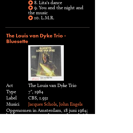
8. Lita's dance
9. You and the night and
the music
10. L.M.R.
The Louis van Dyke Trio -
Bluesette
Act
The Louis van Dyke Trio
Type
7", 1964
Label
CBS, 1.931
Musici
Jacques Schols
,
John Engels
Opgenomen in Amsterdam, 18 juni 1964;
beide nummers verschenen ook op de LP
The Louis van Dyke Trio/Quartet
Tracks
1. Bluesette
2. That's all