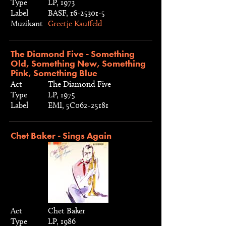
Type
LP, 1973
Label
BASF, 16-25301-5
Muzikant
Greetje Kauffeld
The Diamond Five - Something
Old, Something New, Something
Pink, Something Blue
Act
The Diamond Five
Type
LP, 1975
Label
EMI, 5C062-25181
Chet Baker - Sings Again
Act
Chet Baker
Type
LP, 1986