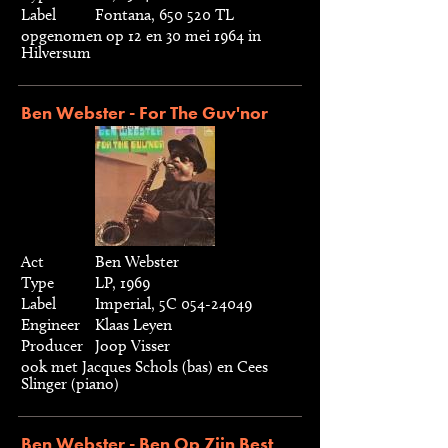
Label
Fontana, 650 520 TL
opgenomen op 12 en 30 mei 1964 in
Hilversum
Ben Webster - For The Guv'nor
Act
Ben Webster
Type
LP, 1969
Label
Imperial, 5C 054-24049
Engineer
Klaas Leyen
Producer
Joop Visser
ook met Jacques Schols (bas) en Cees
Slinger (piano)
Ben Webster - Ben Op Zijn Best