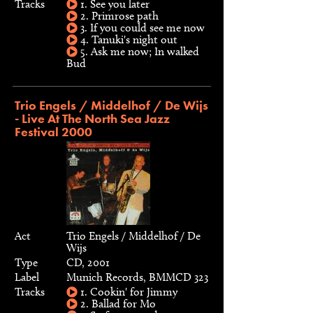
Tracks
1. See you later
2. Primrose path
3. If you could see me now
4. Tanuki's night out
5. Ask me now; In walked
Bud
Trio Engels / Middelhof / De Wijs
- Live At The North Sea Jazz
Festival 2000
Act
Trio Engels / Middelhof / De
Wijs
Type
CD, 2001
Label
Munich Records, BMMCD 323
Tracks
1. Cookin' for Jimmy
2. Ballad for Mo