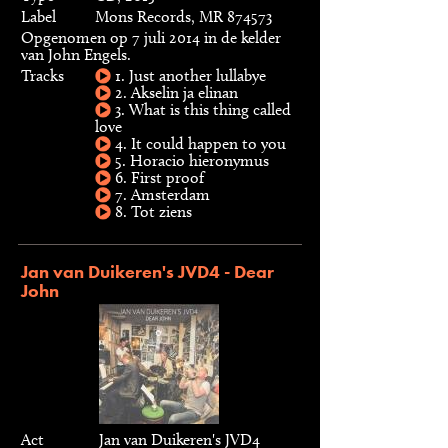
Label
Mons Records, MR 874573
Opgenomen op 7 juli 2014 in de kelder
van John Engels.
Tracks
1. Just another lullabye
2. Akselin ja elinan
3. What is this thing called
love
4. It could happen to you
5. Horacio hieronymus
6. First proof
7. Amsterdam
8. Tot ziens
Jan van Duikeren's JVD4 - Dear
John
Act
Jan van Duikeren's JVD4