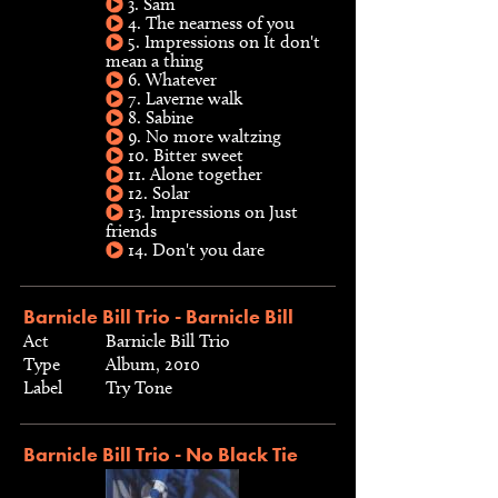
3. Sam
4. The nearness of you
5. Impressions on It don't
mean a thing
6. Whatever
7. Laverne walk
8. Sabine
9. No more waltzing
10. Bitter sweet
11. Alone together
12. Solar
13. Impressions on Just
friends
14. Don't you dare
Barnicle Bill Trio - Barnicle Bill
Act
Barnicle Bill Trio
Type
Album, 2010
Label
Try Tone
Barnicle Bill Trio - No Black Tie