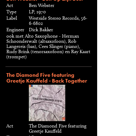
Act
Ben Webster
Type
LP, 1970
Label
Westside Stereo Records, 56-
6-6802
Engineer
Dick Bakker
ook met Alto Saxophone - Herman
Schoonderwalt (altsaxofoon), Rob
Langereis (bas), Cees Slinger (piano),
Rudy Brink (tenorsaxofoon) en Ray Kaart
(trompet)
The Diamond Five featuring
Greetje Kauffeld - Back Together
Act
The Diamond Five featuring
Greetje Kauffeld