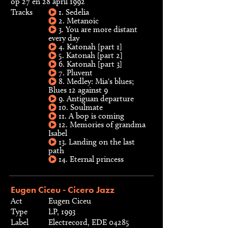
op 27 en 28 april 1992
Tracks
1. Sedelia
2. Metanoic
3. You are more distant
every day
4. Katonah [part 1]
5. Katonah [part 2]
6. Katonah [part 3]
7. Pluvent
8. Medley: Mia's blues;
Blues 12 against 9
9. Antiguan departure
10. Soulmate
11. A bop is coming
12. Memories of grandma
Isabel
13. Landing on the last
path
14. Eternal princess
Eugen Ciceu - Cicero Jazz
Act
Eugen Ciceu
Type
LP, 1993
Label
Electrecord, EDE 04285