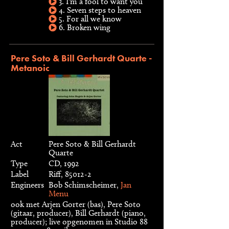
3. I'm a fool to want you
4. Seven steps to heaven
5. For all we know
6. Broken wing
Pere Soto & Bill Gerhardt Quarte -
Metanoic
Act
Pere Soto & Bill Gerhardt
Quarte
Type
CD, 1992
Label
Riff, 85012-2
Engineers
Bob Schimscheimer,
Jan
Menu
ook met Arjen Gorter (bas), Pere Soto
(gitaar, producer), Bill Gerhardt (piano,
producer); live opgenomen in Studio 88