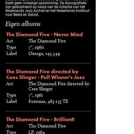
biedt geen volledige opsomming. De discografieën
zijn geïllustreerd op basis van de collectie van het
Nederlands Jazz Archief en het Nederlands Instituut
voor Beeld en Geluid.
Eigen albums
The Diamond Five - Never Mind
Act
The Diamond Five
Type
7", 1960
Label
Omega, 145.549
The Diamond Five directed by
Cees Slinger - Poll Winner's Jazz
Act
The Diamond Five directed by
Cees Slinger
Type
7", 1961
Label
Fontana, 463 233 TE
The Diamond Five - Brilliant!
Act
The Diamond Five
Type
LP, 1964