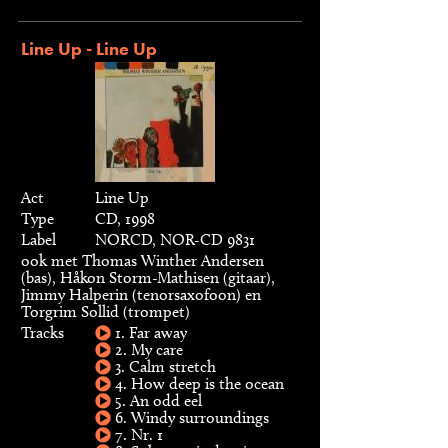
Line Up - Line Up
Act
Line Up
Type
CD, 1998
Label
NORCD, NOR-CD 9831
ook met Thomas Winther Andersen
(bas), Håkon Storm-Mathisen (gitaar),
Jimmy Halperin (tenorsaxofoon) en
Torgrim Sollid (trompet)
Tracks
1. Far away
2. My care
3. Calm stretch
4. How deep is the ocean
5. An odd eel
6. Windy surroundings
7. Nr. 1