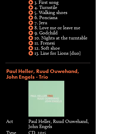
3. First song
4. Turnstile
5. Walking shoes
6. Ponciana
7. Jeru
8. Love me or leave me
9. Godchild
10. Nights at the turntable
11. Frenesi
12. Soft shoe
13. Line for Lions [duo]
Paul Heller, Ruud Ouwehand,
John Engels - Trio
Act
Paul Heller, Ruud Ouwehand,
John Engels
Type
CD, 2015