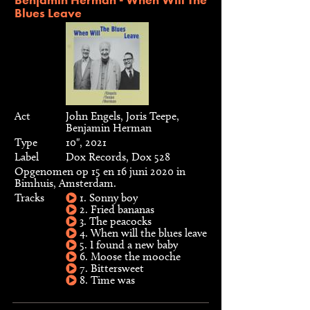
Blues Leave
Act
John Engels, Joris Teepe,
Benjamin Herman
Type
10", 2021
Label
Dox Records, Dox 528
Opgenomen op 15 en 16 juni 2020 in
Bimhuis, Amsterdam.
Tracks
1. Sonny boy
2. Fried bananas
3. The peacocks
4. When will the blues leave
5. I found a new baby
6. Moose the mooche
7. Bittersweet
8. Time was