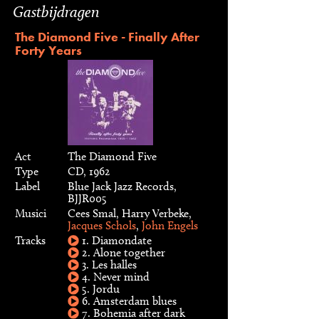
Gastbijdragen
The Diamond Five - Finally After
Forty Years
Act
The Diamond Five
Type
CD, 1962
Label
Blue Jack Jazz Records,
BJJR005
Musici
Cees Smal, Harry Verbeke,
Jacques Schols
,
John Engels
Tracks
1. Diamondate
2. Alone together
3. Les halles
4. Never mind
5. Jordu
6. Amsterdam blues
7. Bohemia after dark