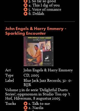
3. So far so good
4. This I dig of you
5. Voice of romance
6. Delilah
John Engels & Harry Emmery -
Sparkling Encounter
Act
John Engels & Harry Emmery
Type
CD, 2005
Label
Blue Jack Jazz Records, 32- 0-
BJJR
Volume 3 in de serie 'Delightful Duets
Series'; opgenomen in Studio Ton op 't
Hof, Hilversum, 8 augustus 2005
Tracks
1. Talk to me
2. Nardis