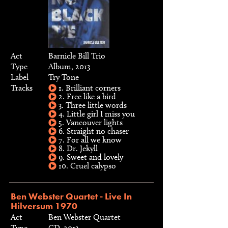
Act
Barnicle Bill Trio
Type
Album, 2013
Label
Try Tone
Tracks
1. Brilliant corners
2. Free like a bird
3. Three little words
4. Little girl I miss you
5. Vancouver lights
6. Straight no chaser
7. For all we know
8. Dr. Jekyll
9. Sweet and lovely
10. Cruel calypso
Ben Webster Quartet - Live In
Hilversum 1970
Act
Ben Webster Quartet
Type
CD, 2013