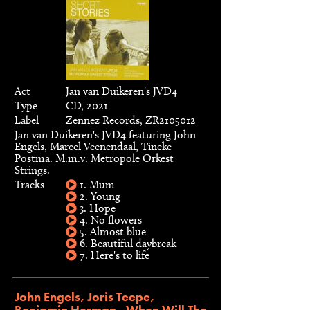
Act
Jan van Duikeren's JVD4
Type
CD, 2021
Label
Zennez Records, ZR2105012
Jan van Duikeren's JVD4 featuring John
Engels, Marcel Veenendaal, Tineke
Postma. M.m.v. Metropole Orkest
Strings.
Tracks
1. Mum
2. Young
3. Hope
4. No flowers
5. Almost blue
6. Beautiful daybreak
7. Here's to life
John Engels, Joris Teepe,
Benjamin Herman - When Will The