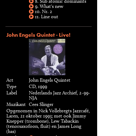
8. Sub atomic dominants
9. What's new
10. Nr. 2
11. Line out
John Engels Quintet - Live!
Act
John Engels Quintet
Type
CD, 1999
Label
Nederlands Jazz Archief, 2-99-
NJA
Muzikant
Cees Slinger
Opgenomen in Nick Vollebregts Jazzcafé,
Laren, 21 oktober 1993; met ook Jimmy
Knepper (trombone), Lew Tabackin
(tenorsaxofoon, fluit) en James Long
(bas)