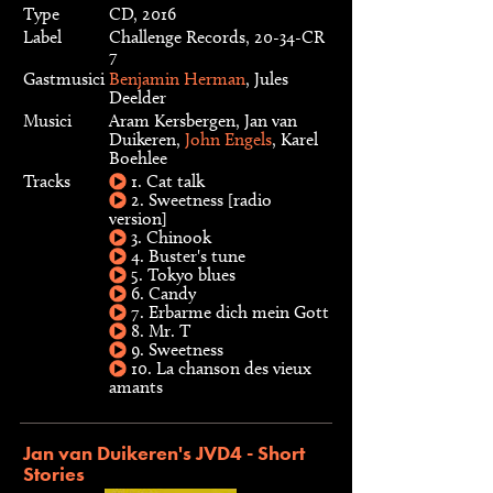
Type
CD, 2016
Label
Challenge Records, 20-34-CR
7
Gastmusici
Benjamin Herman
, Jules
Deelder
Musici
Aram Kersbergen, Jan van
Duikeren,
John Engels
, Karel
Boehlee
Tracks
1. Cat talk
2. Sweetness [radio
version]
3. Chinook
4. Buster's tune
5. Tokyo blues
6. Candy
7. Erbarme dich mein Gott
8. Mr. T
9. Sweetness
10. La chanson des vieux
amants
Jan van Duikeren's JVD4 - Short
Stories