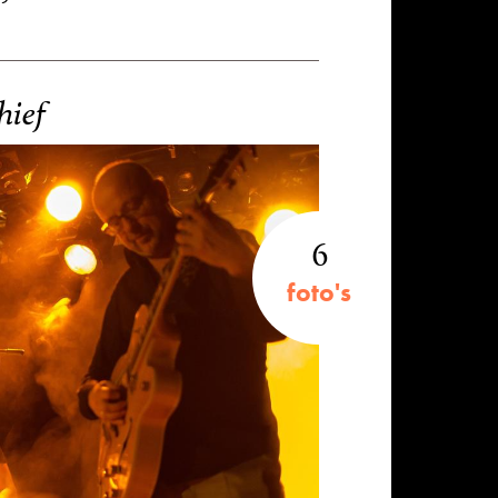
hief
6
foto's