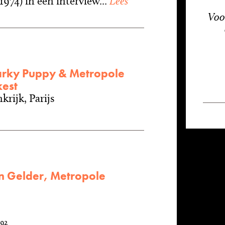
974) in een interview...
Lees
Voo
rky Puppy & Metropole
est
krijk, Parijs
an Gelder, Metropole
592