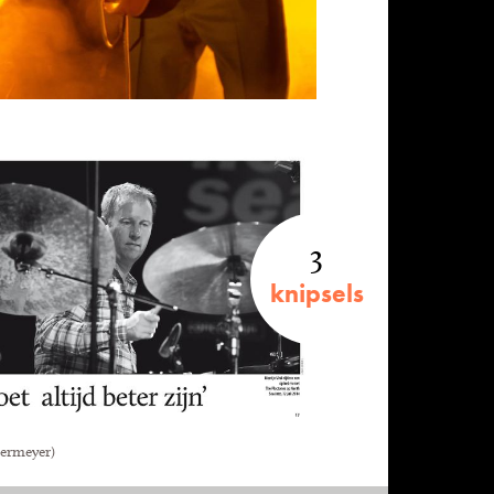
3
knipsels
termeyer)