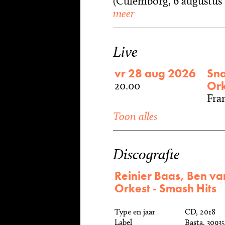
(Culemborg, 6 augustus 1
meer
Live
vr 28 aug 2026
Sna
Ork
20.00
Fran
Toon alles
Discografie
Reinier Baas, Ben v
Orkest - Smash Hits
Type en jaar
CD, 2018
Label
Basta, 3093