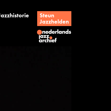
Jazzhistorie
Steun
Jazzhelden