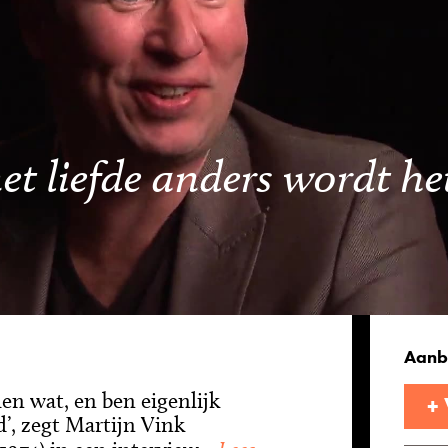
t liefde anders wordt het
Aanb
jlen wat, en ben eigenlijk
+
’, zegt Martijn Vink