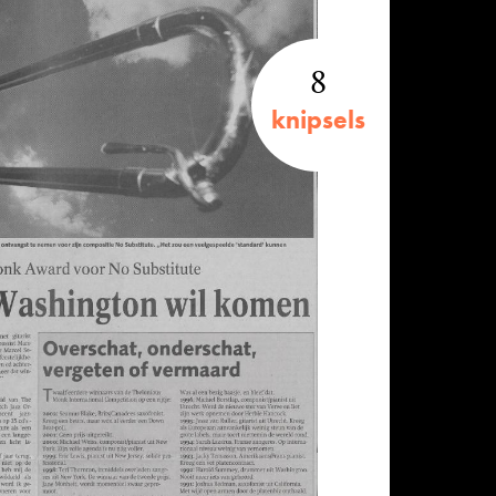
8
knipsels