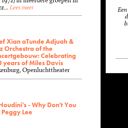
i 1972) in meerdere groepen in
z...
Lees meer
Een 
d
b
ef Xian aTunde Adjuah &
z Orchestra of the
certgebouw: Celebrating
 years of Miles Davis
kenburg, Openluchttheater
oudini's - Why Don't You
 Peggy Lee