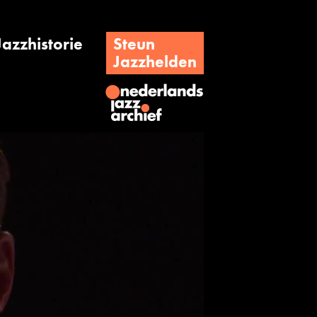
Jazzhistorie
Steun
Jazzhelden