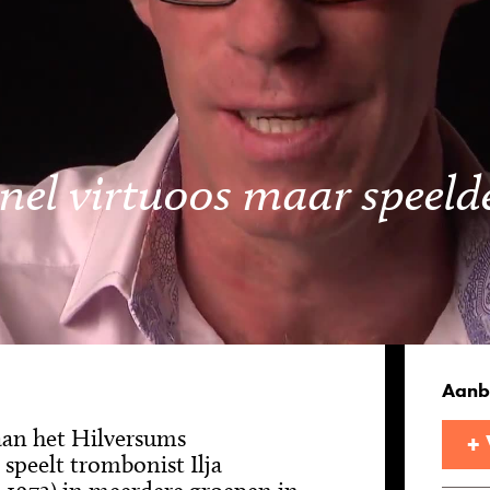
snel virtuoos maar speelde
Aanb
 aan het Hilversums
+
speelt trombonist Ilja