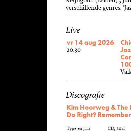
Reijngoud (Leiden, 5 jul
verschillende genres. 'Jaz
Live
vr 14 aug 2026
Chi
Jaz
20.30
Con
100
Val
Discografie
Kim Hoorweg & The H
Do Right? Remember
Type en jaar
CD, 2011