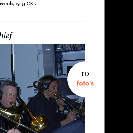
ecords, 19-33-CR 7
hief
10
foto's