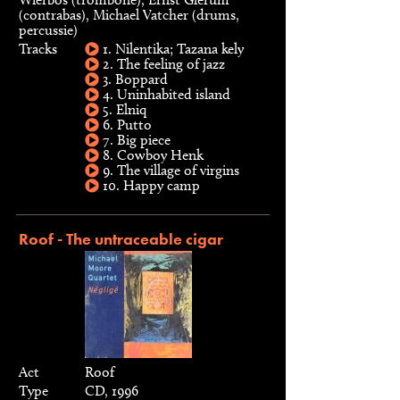
(contrabas), Michael Vatcher (drums,
percussie)
Tracks
1. Nilentika; Tazana kely
2. The feeling of jazz
3. Boppard
4. Uninhabited island
5. Elniq
6. Putto
7. Big piece
8. Cowboy Henk
9. The village of virgins
10. Happy camp
Roof - The untraceable cigar
Act
Roof
Type
CD, 1996