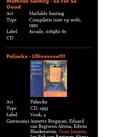
Mathilde Santing - So Far So
Good
Act
Mathilde Santing
Type
Compilatie (niet op web),
1992
Label
Arcade, 016980-61
CD
Palinckx - Llllivvvvve!!!!
Act
Palinckx
Type
CD, 1993
Label
Vonk, 4
Gastmusici
Annette Bergman, Eduard
van Regteren Altena, Edwin
Blankenstein,
Guus Janssen
,
Jan Erik van Regteren Altena,