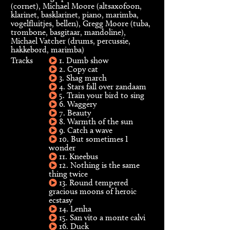
(cornet), Michael Moore (altsaxofoon,
klarinet, basklarinet, piano, marimba,
vogelfluitjes, bellen), Gregg Moore (tuba,
trombone, basgitaar, mandoline),
Michael Vatcher (drums, percussie,
hakkebord, marimba)
Tracks
1. Dumb show
2. Copy cat
3. Shag march
4. Stars fall over zandaam
5. Train your bird to sing
6. Waggery
7. Beauty
8. Warmth of the sun
9. Catch a wave
10. But sometimes I
wonder
11. Kneebus
12. Nothing is the same
thing twice
13. Round tempered
gracious moons of heroic
ecstasy
14. Lenha
15. San vito a monte calvi
16. Duck