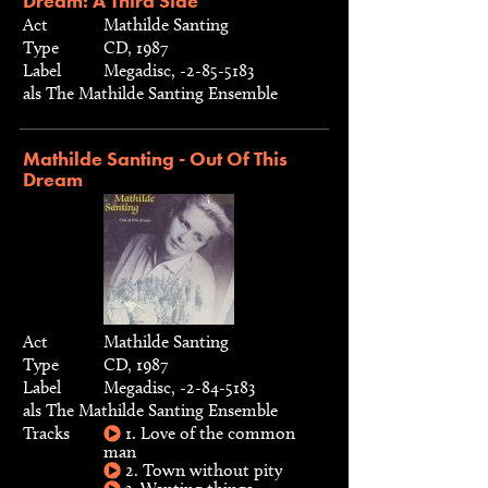
Dream: A Third Side
Act
Mathilde Santing
Type
CD, 1987
Label
Megadisc, -2-85-5183
als The Mathilde Santing Ensemble
Mathilde Santing - Out Of This
Dream
Act
Mathilde Santing
Type
CD, 1987
Label
Megadisc, -2-84-5183
als The Mathilde Santing Ensemble
Tracks
1. Love of the common
man
2. Town without pity