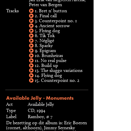
Peter van Bergen
Tracks
1. Bret n' button
2. Final call
3. Counterpoint no. 1
4. Ancient sorrow
5. Flying dog
6. Tik Tok
7. Négligé
8. Sparky
9. Epigram
10. Brunheiras
11. No real pulse
12. Build up
13. The sluggo variations
14. Flying dog
15. Counterpoint no. 2
Available Jelly - Monuments
Act
Available Jelly
Type
CD, 1994
Label
Ramboy, # 7
De bezetting op dit album is: Eric Boeren
(cornet, althoorn), Jimmy Sernesky