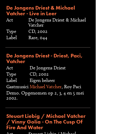
De Jongens Driest & Michael
Vatcher - Live in Leer
Act
De Jongens Driest & Michael
Vatcher
Type
CD, 2002
Label
Rare, 044
De Jongens Driest - Driest, Paci,
Vatcher
Act
De Jongens Driest
Type
CD, 2002
Label
Eigen beheer
Gastmusici
Michael Vatcher
, Roy Paci
Demo. Opgenomen op 2, 3, 4 en 5 mei
2002.
Steuart Liebig / Michael Vatcher
/ Vinny Golia - On The Cusp Of
Fire And Water
Act
Steuart Liebig / Michael