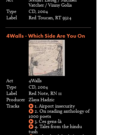
Vatcher / Vinny Golia
Type
CD, 2004
Label
Red Toucan, RT 9324
4Walls - Which Side Are You On
Act
4Walls
Type
CD, 2004
Label
Red Note, RN 11
Producer
Zlaya Hadzic
Tracks
1. Airport insecurity
2. On reading anthology of
1000 poets
3. Ces gens-là
4. Tales from the hindu
tush