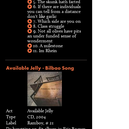
5. The skunk hath farted
6. If there are individuals
you can tell from a distance
don't like garlic
7. Which side are you on
8. Class struggle
9. Not all olives have pits
an under funded sense of
wonderment
10. A milestone
11. Im Rhein
Available Jelly - Bilbao Song
Act
Available Jelly
Type
CD, 2004
Label
Ramboy, # 21
De bezetting op dit album is: Eric Boeren