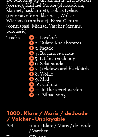
(cornet), Michael Moore (altsaxofoon,
klarinet, basklarinet), Tobias Delius
(tenorsaxofoon, klarinet), Wolter
Wierbos (trombone), Ernst Glerum
(contrabas), Michael Vatcher (drums,
percussie)
Tracks
1. Lovelock
2. Bulan; Khek borates
3. Façade
4. Baltimore oriole
5. Little French boy
6. Selat sunda
7. Jackdaws and blackbirds
8. Wollic
9. Mad
10. Colima
11. In the secret garden
12. Bilbao song
1000 : Klare / Maris / de Joode
/ Vatcher - Unplayable
Act
1000 : Klare / Maris / de Joode
/ Vatcher