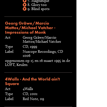
7. Magnifique
8. Glory too
9. Blind spots
Georg Gräwe/Marcio
Mattos/Michael Vatcher -
Impressions of Monk
Act
Georg Gräwe/Marcio
Mattos/Michael Vatcher
Type
CD, 1999
Label
Nuscope Recordings, CD
1006
opgenomen op 15 en 16 maart 1995 in de
LOFT, Keulen
4Walls - And the World ain't
Square
Act
4Walls
Type
CD, 2001
Label
Red Note, 09