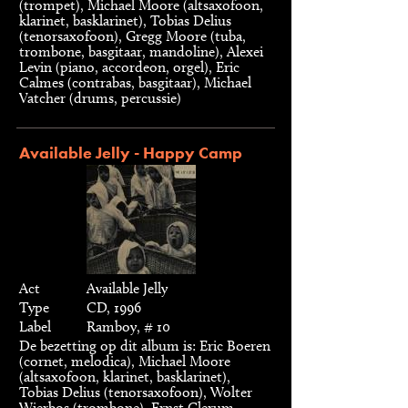
(trompet), Michael Moore (altsaxofoon,
klarinet, basklarinet), Tobias Delius
(tenorsaxofoon), Gregg Moore (tuba,
trombone, basgitaar, mandoline), Alexei
Levin (piano, accordeon, orgel), Eric
Calmes (contrabas, basgitaar), Michael
Vatcher (drums, percussie)
Available Jelly - Happy Camp
Act
Available Jelly
Type
CD, 1996
Label
Ramboy, # 10
De bezetting op dit album is: Eric Boeren
(cornet, melodica), Michael Moore
(altsaxofoon, klarinet, basklarinet),
Tobias Delius (tenorsaxofoon), Wolter
Wierbos (trombone), Ernst Glerum