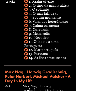
Tracks
1. Realm of ease
2. O sino da minha aldeia
3. O solitário
4. O mar fala de ti
5. Foi um momento
6. Valsa dos heterónimos
7. Calma tormenta
8. Corcunda
9. Melancolia
10. Nevoeiro
11. O fado e a alma
Portuguesa
12. Mar português
13. Pessoana
14. As ilhas afortunadas
Max Nagl, Herwig Gradischnig,
Peter Herbert, Michael Vatcher - A
Day In My Life
Act
Max Nagl, Herwig
Gradischnig, Peter Herbert,
Michael Vatcher
Type
CD, 2014
Label
Cracked AnEgg Records,