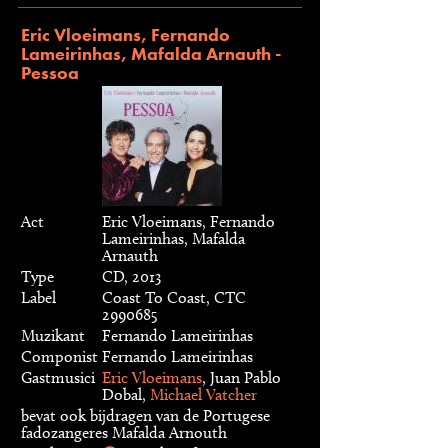
Eric Vloeimans, Fernando
Lameirinhas, Mafalda Arnauth -
Pessoa
Act
Eric Vloeimans, Fernando
Lameirinhas, Mafalda
Arnauth
Type
CD, 2013
Label
Coast To Coast, CTC
2990685
Muzikant
Fernando Lameirinhas
Componist
Fernando Lameirinhas
Gastmusici
Eric Vloeimans
, Juan Pablo
Dobal,
Michael Vatcher
bevat ook bijdragen van de Portugese
fadozangeres Mafalda Arnouth