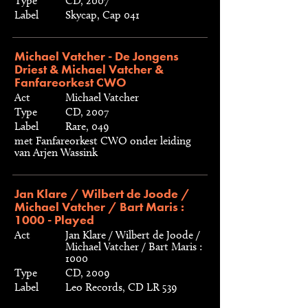
Type
CD, 2007
Label
Skycap, Cap 041
Michael Vatcher - De Jongens
Driest & Michael Vatcher &
Fanfareorkest CWO
Act
Michael Vatcher
Type
CD, 2007
Label
Rare, 049
met Fanfareorkest CWO onder leiding
van Arjen Wassink
Jan Klare / Wilbert de Joode /
Michael Vatcher / Bart Maris :
1000 - Played
Act
Jan Klare / Wilbert de Joode /
Michael Vatcher / Bart Maris :
1000
Type
CD, 2009
Label
Leo Records, CD LR 539