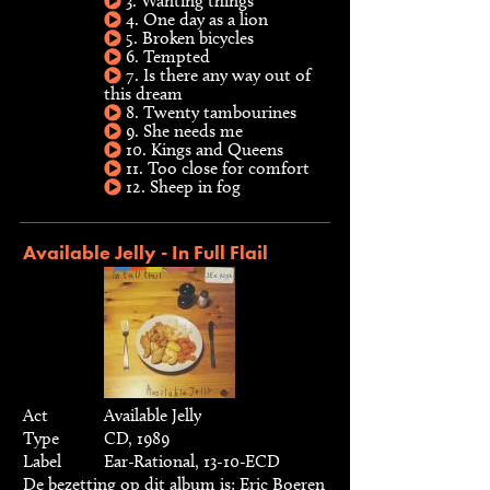
3. Wanting things
4. One day as a lion
5. Broken bicycles
6. Tempted
7. Is there any way out of
this dream
8. Twenty tambourines
9. She needs me
10. Kings and Queens
11. Too close for comfort
12. Sheep in fog
Available Jelly - In Full Flail
Act
Available Jelly
Type
CD, 1989
Label
Ear-Rational, 13-10-ECD
De bezetting op dit album is: Eric Boeren