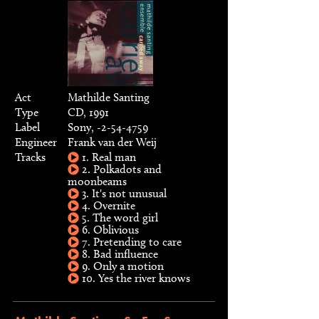
Act
Mathilde Santing
Type
CD, 1991
Label
Sony, -2-54-4759
Engineer
Frank van der Weij
Tracks
1. Real man
2. Polkadots and
moonbeams
3. It's not unusual
4. Overnite
5. The word girl
6. Oblivious
7. Pretending to care
8. Bad influence
9. Only a motion
10. Yes the river knows