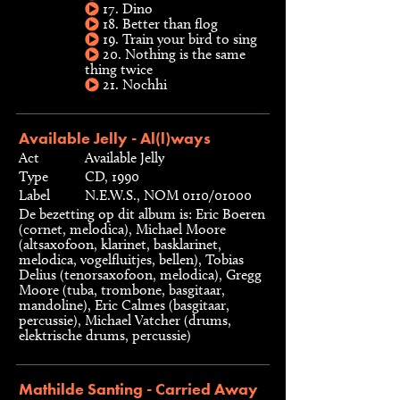
17. Dino
18. Better than flog
19. Train your bird to sing
20. Nothing is the same
thing twice
21. Nochhi
Available Jelly - Al(l)ways
Act
Available Jelly
Type
CD, 1990
Label
N.E.W.S., NOM 0110/01000
De bezetting op dit album is: Eric Boeren
(cornet, melodica), Michael Moore
(altsaxofoon, klarinet, basklarinet,
melodica, vogelfluitjes, bellen), Tobias
Delius (tenorsaxofoon, melodica), Gregg
Moore (tuba, trombone, basgitaar,
mandoline), Eric Calmes (basgitaar,
percussie), Michael Vatcher (drums,
elektrische drums, percussie)
Mathilde Santing - Carried Away