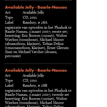
Available Jelly - Baarle-Nassau
Act
Available Jelly
Type
CD, 2011
Label
Ramboy, # 28A
registratie van optreden in het Plushok te
Baarle-Nassau, 3 maart 2007; eerste set;
bezetting: Eric Boeren (cornet), Wolter
Wierbos (trombone), Michael Moore
(altsaxofoon, klarinet), Tobias Delius
(tenorsaxofoon, klarinet), Ernst Glerum
(bas) en Michael Vatcher (drums,
percussie)
Available Jelly - Baarle-Nassau
Act
Available Jelly
Type
CD, 2011
Label
Ramboy, # 28B
registratie van optreden in het Plushok te
Baarle-Nassau, 3 maart 2007; tweede set
bezetting: Eric Boeren (cornet), Wolter
Wierbos (trombone), Michael Moore
(altsaxofoon, klarinet), Tobias Delius