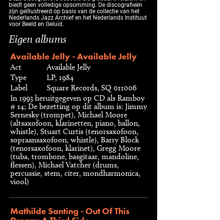
biedt geen volledige opsomming. De discografieën
zijn geïllustreerd op basis van de collectie van het
Nederlands Jazz Archief en het Nederlands Instituut
voor Beeld en Geluid.
Eigen albums
Available Jelly - Available Jelly
Act
Available Jelly
Type
LP, 1984
Label
Square Records, SQ 011006
In 1993 heruitgegeven op CD als Ramboy
# 14; De bezetting op dit album is: Jimmy
Sernesky (trompet), Michael Moore
(altsaxofoon, klarinetten, piano, ballon,
whistle), Stuart Curtis (tenorsaxofoon,
sopraansaxofoon, whistle), Barry Block
(tenorsaxofoon, klarinet), Gregg Moore
(tuba, trombone, basgitaar, mandoline,
flessen), Michael Vatcher (drums,
percussie, stem, citer, mondharmonica,
viool)
Mathilde Santing - Out Of This