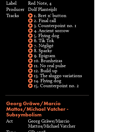
Label
Red Note, 4
Producer
Dolf Planteijdt
Tracks
1. Bret n' button
2. Final call
3. Counterpoint no. 1
4. Ancient sorrow
5. Flying dog
6. Tik Tok
7. Négligé
8. Sparky
9. Epigram
10. Brunheiras
11. No real pulse
12. Build up
13. The sluggo variations
14. Flying dog
15. Counterpoint no. 2
Georg Gräwe/Marcio
Mattos/Michael Vatcher -
Subsymbolism
Act
Georg Gräwe/Marcio
Mattos/Michael Vatcher