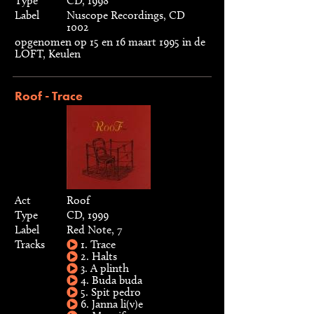
Type
CD, 1998
Label
Nuscope Recordings, CD
1002
opgenomen op 15 en 16 maart 1995 in de
LOFT, Keulen
Roof - Trace
Act
Roof
Type
CD, 1999
Label
Red Note, 7
Tracks
1. Trace
2. Halts
3. A plinth
4. Buda buda
5. Spit pedro
6. Janna li(v)e