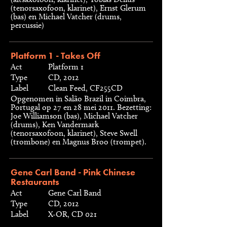
(tenorsaxofoon, klarinet), Ernst Glerum
(bas) en Michael Vatcher (drums,
percussie)
Platform 1 - Takes Off
Act
Platform 1
Type
CD, 2012
Label
Clean Feed, CF255CD
Opgenomen in Salão Brazil in Coimbra,
Portugal op 27 en 28 mei 2011. Bezetting:
Joe Williamson (bas), Michael Vatcher
(drums), Ken Vandermark
(tenorsaxofoon, klarinet), Steve Swell
(trombone) en Magnus Broo (trompet).
Gene Carl Band - Pink Chinese
Restaurants
Act
Gene Carl Band
Type
CD, 2012
Label
X-OR, CD 021