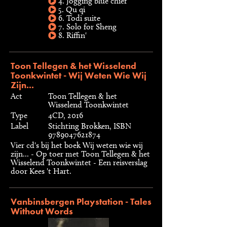
4. Jogging blue chief
5. Qu qi
6. Todi suite
7. Solo for Sheng
8. Riffin'
Toon Tellegen & het Wisselend
Toonkwintet - Wij Weten Wie Wij
Zijn...
Act
Toon Tellegen & het
Wisselend Toonkwintet
Type
4CD, 2016
Label
Stichting Brokken, ISBN
9789047621874
Vier cd's bij het boek Wij weten wie wij
zijn... - Op toer met Toon Tellegen & het
Wisselend Toonkwintet - Een reisverslag
door Kees 't Hart.
Vanbinsbergen Playstation - Tales
Without Words