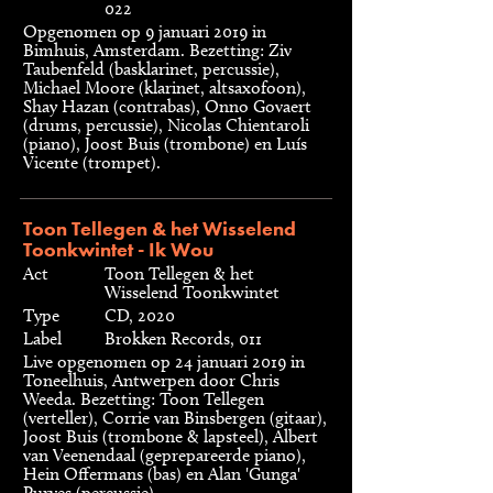
022
Opgenomen op 9 januari 2019 in
Bimhuis, Amsterdam. Bezetting: Ziv
Taubenfeld (basklarinet, percussie),
Michael Moore (klarinet, altsaxofoon),
Shay Hazan (contrabas), Onno Govaert
(drums, percussie), Nicolas Chientaroli
(piano), Joost Buis (trombone) en Luís
Vicente (trompet).
Toon Tellegen & het Wisselend
Toonkwintet - Ik Wou
Act
Toon Tellegen & het
Wisselend Toonkwintet
Type
CD, 2020
Label
Brokken Records, 011
Live opgenomen op 24 januari 2019 in
Toneelhuis, Antwerpen door Chris
Weeda. Bezetting: Toon Tellegen
(verteller), Corrie van Binsbergen (gitaar),
Joost Buis (trombone & lapsteel), Albert
van Veenendaal (geprepareerde piano),
Hein Offermans (bas) en Alan 'Gunga'
Purves (percussie).