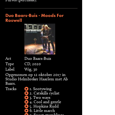
Duo Baars-Buis - Moods For
Roswell
Act
Duo Baars-Buis
Type
CD, 2020
Label
Wig, 30
Opgenomen op 12 oktober 2017 in
Studio Helmbreker Haarlem met Ab
Baars.
Tracks
1. Sootywing
2. Catskills cyclist
3. Two ways
4. Cool and gentle
5. Hopkins Rudd
6. Little march
7. Sweet stumblings