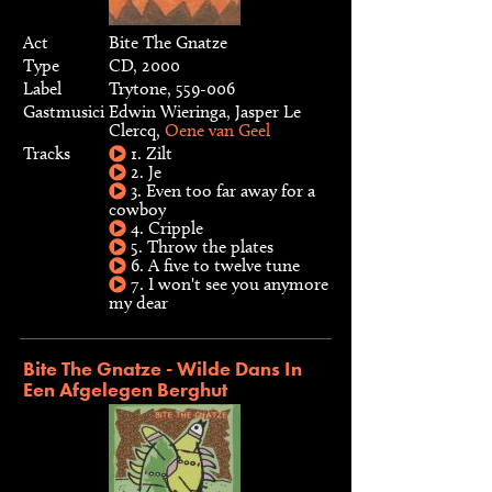
Act
Bite The Gnatze
Type
CD, 2000
Label
Trytone, 559-006
Gastmusici
Edwin Wieringa, Jasper Le
Clercq,
Oene van Geel
Tracks
1. Zilt
2. Je
3. Even too far away for a
cowboy
4. Cripple
5. Throw the plates
6. A five to twelve tune
7. I won't see you anymore
my dear
Bite The Gnatze - Wilde Dans In
Een Afgelegen Berghut