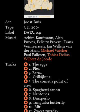
Act
Joost Buis
Type
CD, 2004
Label
DATA, 041
Musici
Achim Kaufmann, Alan
Purves, Felicity Provan, Frans
Vermeerssen, Jan Willem van
der Ham,
Michael Vatcher
,
Paul Pallesen,
Tobias Delius
,
Wilbert de Joode
Tracks
1. The eggs
2. Ple4
3. Bata4
4. Grilkijker 1
5. The comet's point of
view
6. Spaghetti canon
7. Nantones
8. Dinxperlo
9. Tunguska butterfly
10. Mir
11. Zweet zurzday