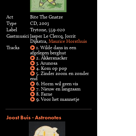
Act
Bite The Gnatze
Type
CD, 2003
Label
Trytone, 559-020
Gastmusici
Jasper Le Clercq, Jorrit
Dijkstra,
Maurice Horsthuis
Tracks
1. Wilde dans in een
afgelegen berghut
2. Akkersnacker
3. Arunosa
4. Kom op pop
5. Zinder zoom en zonder
end
6. Horm wil geen vis
7. Nieuw en langzaam
8. Farne
9. Voor het mannetje
Joost Buis - Astronotes