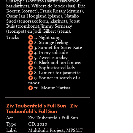
Giuseppe Doronzo (baritonsaxofoon,
basklarinet), Wilbert de Joode (bas), Eric
Boeren (cornet), Frank Rosaly (drums),
Oscar Jan Hoogland (piano), Natalio
Sued (tenorsaxofoon, klarinet), Joost
Buis (trombone),Jimmy Sernesky
(trompet) en Jodi Gilbert (stem).
Tracks
1. Night song
2. Strange feeling
3. Sonnet for Sister Kate
4. In my solitude
5. Zweet zursday
6. Black and tan fantasy
7. Sophisticated lady
8. Lament for javanette
9. Sonnet in search of a
moor
10. Mount Harissa
Ziv Taubenfeld's Full Sun - Ziv
Taubenfeld's Full Sun
Act
Ziv Taubenfeld's Full Sun
Type
CD, 2020
Label
Multikulti Project, MPSMT