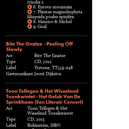
triodia 2
6. Entoto mountain
7. Plantae magnoliophyta
liliopsida poales spinifex
8. Maurice & Michel
9. Goal
Bite The Gnatze - Peeling Off
Slowly
Act
Bite The Gnatze
Type
CD, 2012
Label
Trytone, TT559-048
Gastmuzikant
Jorrit Dijkstra
Toon Tellegen & Het Wisselend
Toonkwintet - Het Geluk Van De
Sprinkhaan (Een Literair Concert)
Act
Toon Tellegen & Het
Wisselend Toonkwintet
Type
CD, 2013
Label
Rubinstein, ISBN