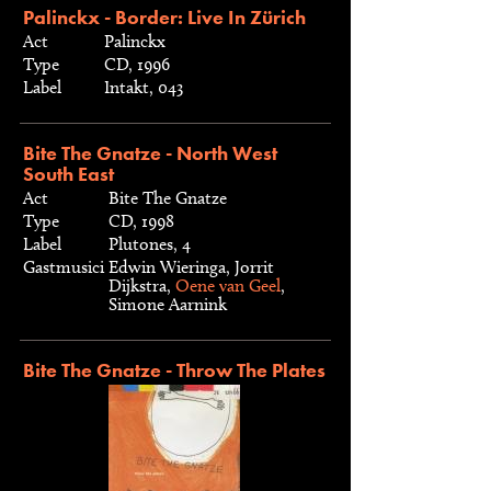
Palinckx - Border: Live In Zürich
Act
Palinckx
Type
CD, 1996
Label
Intakt, 043
Bite The Gnatze - North West
South East
Act
Bite The Gnatze
Type
CD, 1998
Label
Plutones, 4
Gastmusici
Edwin Wieringa, Jorrit
Dijkstra,
Oene van Geel
,
Simone Aarnink
Bite The Gnatze - Throw The Plates