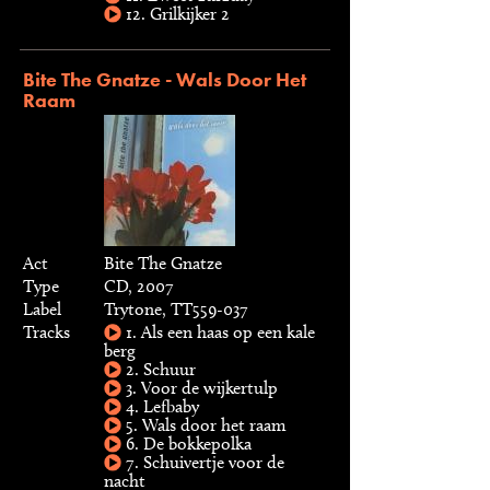
12. Grilkijker 2
Bite The Gnatze - Wals Door Het
Raam
Act
Bite The Gnatze
Type
CD, 2007
Label
Trytone, TT559-037
Tracks
1. Als een haas op een kale
berg
2. Schuur
3. Voor de wijkertulp
4. Lefbaby
5. Wals door het raam
6. De bokkepolka
7. Schuivertje voor de
nacht