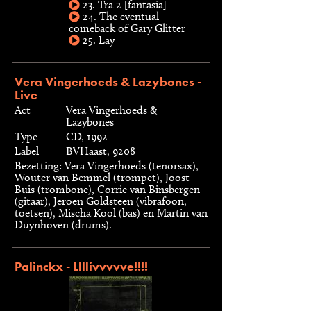
23. Tra 2 [fantasia]
24. The eventual
comeback of Gary Glitter
25. Lay
Vera Vingerhoeds & Lazybones -
Live
Act
Vera Vingerhoeds &
Lazybones
Type
CD, 1992
Label
BVHaast, 9208
Bezetting: Vera Vingerhoeds (tenorsax),
Wouter van Bemmel (trompet), Joost
Buis (trombone), Corrie van Binsbergen
(gitaar), Jeroen Goldsteen (vibrafoon,
toetsen), Mischa Kool (bas) en Martin van
Duynhoven (drums).
Palinckx - Llllivvvvve!!!!