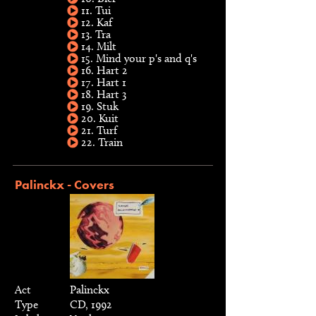
11. Tui
12. Kaf
13. Tra
14. Milt
15. Mind your p's and q's
16. Hart 2
17. Hart 1
18. Hart 3
19. Stuk
20. Kuit
21. Turf
22. Train
Palinckx - Covers
Act
Palinckx
Type
CD, 1992