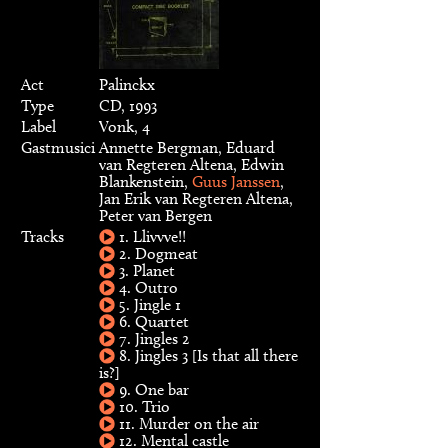
Act
Palinckx
Type
CD, 1993
Label
Vonk, 4
Gastmusici
Annette Bergman, Eduard
van Regteren Altena, Edwin
Blankenstein,
Guus Janssen
,
Jan Erik van Regteren Altena,
Peter van Bergen
Tracks
1. Llivvve!!
2. Dogmeat
3. Planet
4. Outro
5. Jingle 1
6. Quartet
7. Jingles 2
8. Jingles 3 [Is that all there
is?]
9. One bar
10. Trio
11. Murder on the air
12. Mental castle