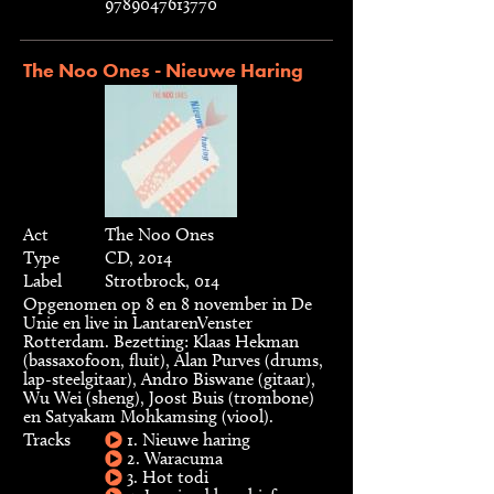
9789047613770
The Noo Ones - Nieuwe Haring
Act
The Noo Ones
Type
CD, 2014
Label
Strotbrock, 014
Opgenomen op 8 en 8 november in De
Unie en live in LantarenVenster
Rotterdam. Bezetting: Klaas Hekman
(bassaxofoon, fluit), Alan Purves (drums,
lap-steelgitaar), Andro Biswane (gitaar),
Wu Wei (sheng), Joost Buis (trombone)
en Satyakam Mohkamsing (viool).
Tracks
1. Nieuwe haring
2. Waracuma
3. Hot todi