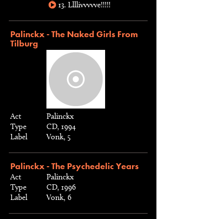
13. Llllivvvvve!!!!!
Palinckx - The Naked Girls From
Tilburg
Act
Palinckx
Type
CD, 1994
Label
Vonk, 5
Palinckx - The Psychedelic Years
Act
Palinckx
Type
CD, 1996
Label
Vonk, 6