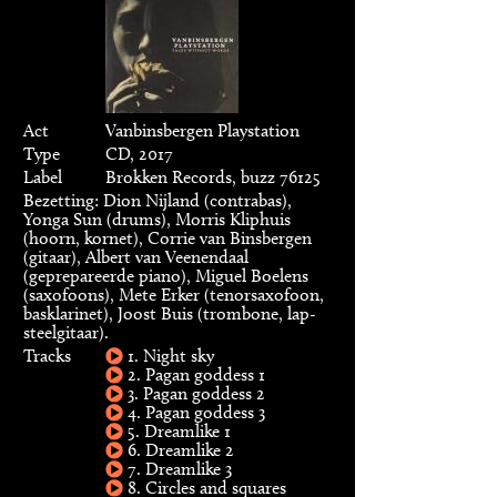
Act
Vanbinsbergen Playstation
Type
CD, 2017
Label
Brokken Records, buzz 76125
Bezetting: Dion Nijland (contrabas),
Yonga Sun (drums), Morris Kliphuis
(hoorn, kornet), Corrie van Binsbergen
(gitaar), Albert van Veenendaal
(geprepareerde piano), Miguel Boelens
(saxofoons), Mete Erker (tenorsaxofoon,
basklarinet), Joost Buis (trombone, lap-
steelgitaar).
Tracks
1. Night sky
2. Pagan goddess 1
3. Pagan goddess 2
4. Pagan goddess 3
5. Dreamlike 1
6. Dreamlike 2
7. Dreamlike 3
8. Circles and squares