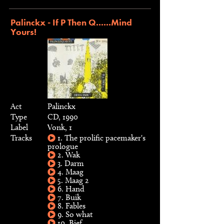
Palinckx - If P Then Q......Mind
Yours!
Act
Palinckx
Type
CD, 1990
Label
Vonk, 1
Tracks
1. The prolific pacemaker's
prologue
2. Wak
3. Darm
4. Maag
5. Maag 2
6. Hand
7. Buik
8. Fables
9. So what
10. Bief