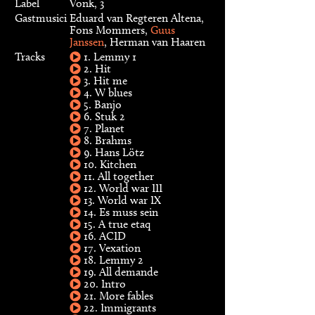
Label
Vonk, 3
Gastmusici
Eduard van Regteren Altena,
Fons Mommers,
Guus
Janssen
, Herman van Haaren
Tracks
1. Lemmy 1
2. Hit
3. Hit me
4. W blues
5. Banjo
6. Stuk 2
7. Planet
8. Brahms
9. Hans Lötz
10. Kitchen
11. All together
12. World war III
13. World war IX
14. Es muss sein
15. A true etaq
16. ACID
17. Vexation
18. Lemmy 2
19. All demande
20. Intro
21. More fables
22. Immigrants