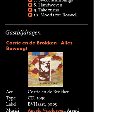
8. Handwoven
9. Take turns
10. Moods for Roswell
Gastbijdragen
Corrie en de Brokken - Alles
Beweegt
Act
Corrie en de Brokken
Type
CD, 1990
Label
BVHaast, 9005
Musici
Angelo Verploegen
, Arend
Niks, Hein Offermans,
Joost
Buis
,
Tobias Delius
Opgenomen in de CKV Studio, Almere,