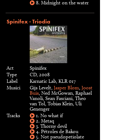
8. Midnight on the water
Spinifex - Triodia
Act
Spinifex
Type
CD, 2008
Label
Karnatic Lab, KLR 017
Musici
Gijs Levelt,
Jasper Blom
,
Joost
Buis
, Ned McGowan, Raphael
Vanoli, Sean Fasciani, Theo
van Tol, Tobias Klein, Uli
Genenger
Tracks
1. No what if
2. Metaq
3. Thorny devil
4. Pétroles de Bakou
5. Not pseudopetiolate