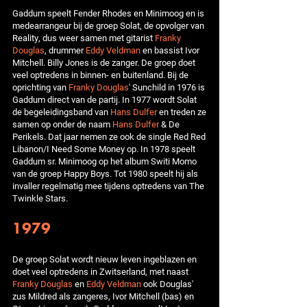
Gaddum speelt Fender Rhodes en Minimoog en is
medearrangeur bij de groep Solat, de opvolger van
Reality, dus weer samen met gitarist
Franky
Douglas
, drummer
Eddy Veldman
en bassist Ivor
Mitchell. Billy Jones is de zanger. De groep doet
veel optredens in binnen- en buitenland. Bij de
oprichting van
Franky Douglas
' Sunchild in 1976 is
Gaddum direct van de partij. In 1977 wordt Solat
de begeleidingsband van
Hans Dulfer
en treden ze
samen op onder de naam
Hans Dulfer
& De
Perikels. Dat jaar nemen ze ook de single Red Red
Libanon/I Need Some Money op. In 1978 speelt
Gaddum sr. Minimoog op het album Switi Momo
van de groep Happy Boys. Tot 1980 speelt hij als
invaller regelmatig mee tijdens optredens van The
Twinkle Stars.
1979
De groep Solat wordt nieuw leven ingeblazen en
doet veel optredens in Zwitserland, met naast
Franky Douglas
en
Eddy Veldman
ook Douglas'
zus Mildred als zangeres, Ivor Mitchell (bas) en