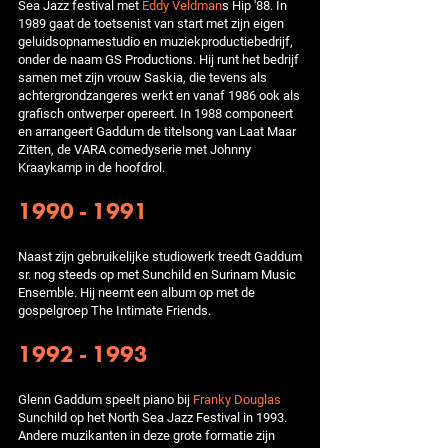
Sea Jazz festival met
Eddy Veldman
s Hip '88. In
1989 gaat de toetsenist van start met zijn eigen
geluidsopnamestudio en muziekproductiebedrijf,
onder de naam GS Productions. Hij runt het bedrijf
samen met zijn vrouw Saskia, die tevens als
achtergrondzangeres werkt en vanaf 1986 ook als
grafisch ontwerper opereert. In 1988 componeert
en arrangeert Gaddum de titelsong van Laat Maar
Zitten, de VARA comedyserie met Johnny
Kraaykamp in de hoofdrol.
1990 - 1991
Naast zijn gebruikelijke studiowerk treedt Gaddum
sr. nog steeds op met Sunchild en Surinam Music
Ensemble. Hij neemt een album op met de
gospelgroep The Intimate Friends.
1992 - 1993
Glenn Gaddum speelt piano bij
Franky Douglas
Sunchild op het North Sea Jazz Festival in 1993.
Andere muzikanten in deze grote formatie zijn