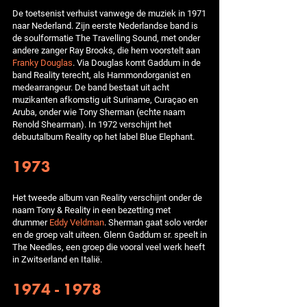
De toetsenist verhuist vanwege de muziek in 1971
naar Nederland. Zijn eerste Nederlandse band is
de soulformatie The Travelling Sound, met onder
andere zanger Ray Brooks, die hem voorstelt aan
Franky Douglas
. Via Douglas komt Gaddum in de
band Reality terecht, als Hammondorganist en
medearrangeur. De band bestaat uit acht
muzikanten afkomstig uit Suriname, Curaçao en
Aruba, onder wie Tony Sherman (echte naam
Renold Shearman). In 1972 verschijnt het
debuutalbum Reality op het label Blue Elephant.
1973
Het tweede album van Reality verschijnt onder de
naam Tony & Reality in een bezetting met
drummer
Eddy Veldman
. Sherman gaat solo verder
en de groep valt uiteen. Glenn Gaddum sr. speelt in
The Needles, een groep die vooral veel werk heeft
in Zwitserland en Italië.
1974 - 1978