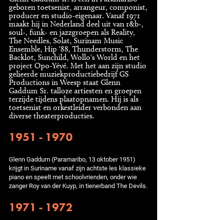
geboren toetsenist, arrangeur, componist,
producer en studio-eigenaar. Vanaf 1971
maakt hij in Nederland deel uit van r&b-,
soul-, funk- en jazzgroepen als Reality,
The Needles, Solat, Surinam Music
Ensemble, Hip '88, Thunderstorm, The
Backlot, Sunchild, Wollo's World en het
project Opo-Yéyé. Met het aan zijn studio
gelieerde muziekproductiebedrijf GS
Productions in Weesp staat Glenn
Gaddum Sr. talloze artiesten en groepen
terzijde tijdens plaatopnamen. Hij is als
toetsenist en orkestleider verbonden aan
diverse theaterproducties.
1951 - 1970
Glenn Gaddum (Paramaribo, 13 oktober 1951)
krijgt in Suriname vanaf zijn achtste les klassieke
piano en speelt met schoolvrienden, onder wie
zanger Roy van der Kuyp, in tienerband The Devils.
1971 - 1972