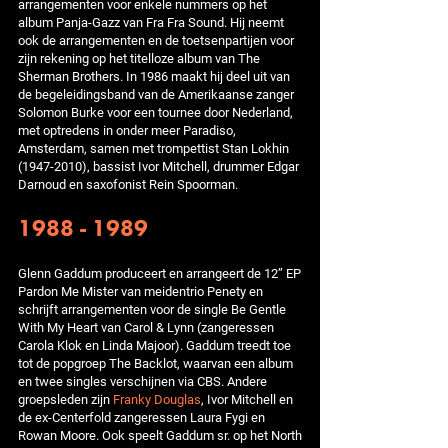
arrangementen voor enkele nummers op het
album Panja-Gazz van Fra Fra Sound. Hij neemt
ook de arrangementen en de toetsenpartijen voor
zijn rekening op het titelloze album van The
Sherman Brothers. In 1986 maakt hij deel uit van
de begeleidingsband van de Amerikaanse zanger
Solomon Burke voor een tournee door Nederland,
met optredens in onder meer Paradiso,
Amsterdam, samen met trompettist Stan Lokhin
(1947-2010), bassist Ivor Mitchell, drummer Edgar
Darnoud en saxofonist Rein Spoorman.
1988 - 1989
Glenn Gaddum produceert en arrangeert de 12” EP
Pardon Me Mister van meidentrio Penety en
schrijft arrangementen voor de single Be Gentle
With My Heart van Carol & Lynn (zangeressen
Carola Klok en Linda Majoor). Gaddum treedt toe
tot de popgroep The Backlot, waarvan een album
en twee singles verschijnen via CBS. Andere
groepsleden zijn
Franky Douglas
, Ivor Mitchell en
de ex-Centerfold zangeressen Laura Fygi en
Rowan Moore. Ook speelt Gaddum sr. op het North