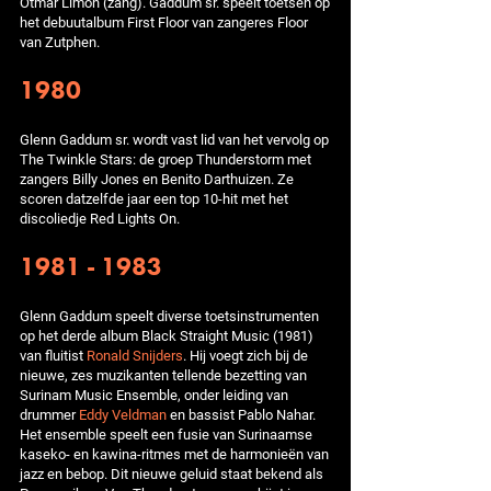
Otmar Limon (zang). Gaddum sr. speelt toetsen op
het debuutalbum First Floor van zangeres Floor
van Zutphen.
1980
Glenn Gaddum sr. wordt vast lid van het vervolg op
The Twinkle Stars: de groep Thunderstorm met
zangers Billy Jones en Benito Darthuizen. Ze
scoren datzelfde jaar een top 10-hit met het
discoliedje Red Lights On.
1981 - 1983
Glenn Gaddum speelt diverse toetsinstrumenten
op het derde album Black Straight Music (1981)
van fluitist
Ronald Snijders
. Hij voegt zich bij de
nieuwe, zes muzikanten tellende bezetting van
Surinam Music Ensemble, onder leiding van
drummer
Eddy Veldman
en bassist Pablo Nahar.
Het ensemble speelt een fusie van Surinaamse
kaseko- en kawina-ritmes met de harmonieën van
jazz en bebop. Dit nieuwe geluid staat bekend als