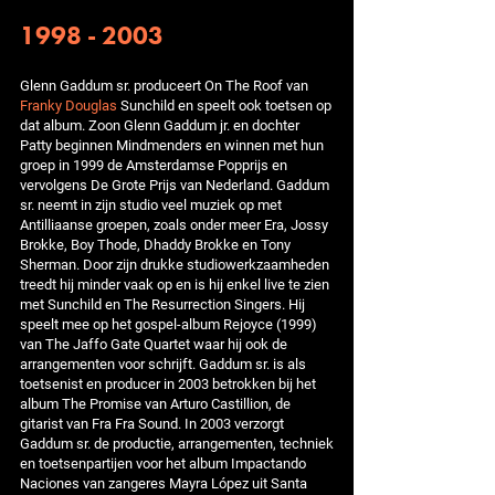
1998 - 2003
Glenn Gaddum sr. produceert On The Roof van
Franky Douglas
Sunchild en speelt ook toetsen op
dat album. Zoon Glenn Gaddum jr. en dochter
Patty beginnen Mindmenders en winnen met hun
groep in 1999 de Amsterdamse Popprijs en
vervolgens De Grote Prijs van Nederland. Gaddum
sr. neemt in zijn studio veel muziek op met
Antilliaanse groepen, zoals onder meer Era, Jossy
Brokke, Boy Thode, Dhaddy Brokke en Tony
Sherman. Door zijn drukke studiowerkzaamheden
treedt hij minder vaak op en is hij enkel live te zien
met Sunchild en The Resurrection Singers. Hij
speelt mee op het gospel-album Rejoyce (1999)
van The Jaffo Gate Quartet waar hij ook de
arrangementen voor schrijft. Gaddum sr. is als
toetsenist en producer in 2003 betrokken bij het
album The Promise van Arturo Castillion, de
gitarist van Fra Fra Sound. In 2003 verzorgt
Gaddum sr. de productie, arrangementen, techniek
en toetsenpartijen voor het album Impactando
Naciones van zangeres Mayra López uit Santa