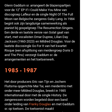
Glenn Gaddum sr. arrangeert de blazerspartijen
voor de 12” EP If I Could Make You Mine van
discogroep Lafleur en de single Night Of The Full
Moon van Belgische zangeres Gaby Lang. In 1984
begint ook zijn langdurige samenwerking als
pianist bij gospelgroep The Resurrection Singers.
Een derde en laatste versie van Solat gaat van
start, met vocalisten Omar Dupree, Lilian Day
Jackson (1960-2023) en Mildred Douglas. Voor de
laatste discosingle Go For It van het kwartet
Risque (een afsplitsing van meidengroep Doris D
and The Pins) verzorgt Gaddum sr. de
arrangementen en het toetsenwerk.
1985 - 1987
Het door producers Eric van Tijn en Jochem
Fluitsma opgerichte Mai Tai, een meidentrio met
onder meer Mildred Douglas, breekt in 1985
internationaal door met de single History. De
zangeressen worden begeleid door een band
onder leiding van
Franky Douglas
en met Gaddum
sr. op toetsen. De toetsenist maakt