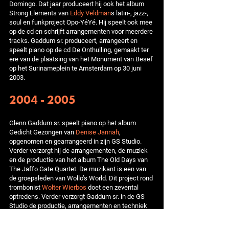
Domingo. Dat jaar produceert hij ook het album
Strong Elements van
Eddy Veldman
s latin-, jazz-,
soul en funkproject Opo-YéYé. Hij speelt ook mee
op de cd en schrijft arrangementen voor meerdere
tracks. Gaddum sr. produceert, arrangeert en
speelt piano op de cd De Onthulling, gemaakt ter
ere van de plaatsing van het Monument van Besef
op het Surinameplein te Amsterdam op 30 juni
2003.
2004 - 2005
Glenn Gaddum sr. speelt piano op het album
Gedicht Gezongen van
Denise Jannah
,
opgenomen en gearrangeerd in zijn GS Studio.
Verder verzorgt hij de arrangementen, de muziek
en de productie van het album The Old Days van
The Jaffo Gate Quartet. De muzikant is een van
de groepsleden van Wollo’s World. Dit project rond
trombonist
Wolter Wierbos
doet een zevental
optredens. Verder verzorgt Gaddum sr. in de GS
Studio de productie, arrangementen en techniek
voor het album Portrait Of My Life van Jill Frans,
een zangeres uit Curaçao. Eind 2005 is hij