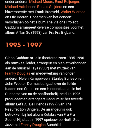
onder anderen
Michael Moore
,
Ernst Reijseger
,
Michael Vatcher
en
Ronald Snijders
en een
blazerssectie met Frank Breeveld,
Wolter Wierbos
en Eric Boeren. Opnamen van het concert
verschijnen op het album The Visions Project.
Gaddum arrangeert diverse composities voor het
album A Tan So (1993) van Fra Fra Bigband.
1995 - 1997
Glenn Gaddum sr. is in theaterseizoen 1995-1996
als muzikaal leider, arrangeur en pianist verbonden
aan de musical Faya (Vuur) met muziek van
Franky Douglas
en medewerking van onder
anderen Helen Kamperveen, Stanley Burleson en
John Wooter. De musical gaat over de liefde
tussen een Creool en een Hindoestaanse in het
Suriname van na de onafhankelijkheid. In 1996
produceert en arrangeert Gaddum sr. het tweede
album Let's All Be Friends (1997) van The
Resurrection Singers. De arrangeur is ook
betrokken bij het album Kotabra van Fra Fra
Sound. Hij staat in 1997 opnieuw op North Sea
Jazz met
Franky Douglas
Sunchild.