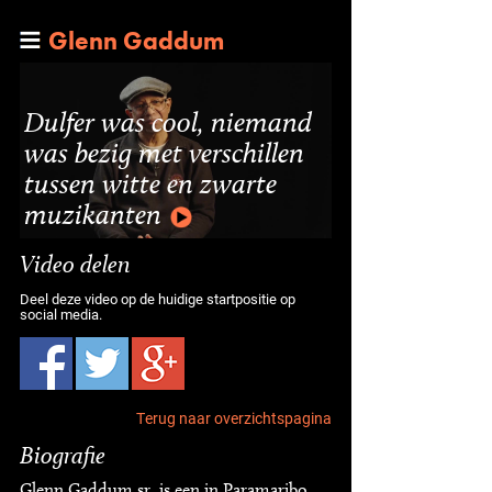
Glenn Gaddum
Dulfer was cool, niemand
was bezig met verschillen
tussen witte en zwarte
muzikanten
Video delen
Deel deze video op de huidige startpositie op
social media.
Terug naar overzichtspagina
Biografie
Glenn Gaddum sr. is een in Paramaribo