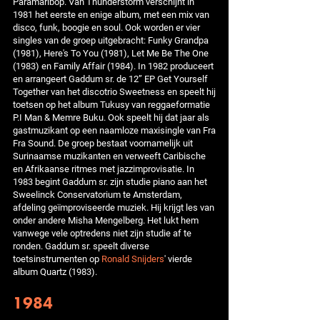
Paramaribop. Van Thunderstorm verschijnt in
1981 het eerste en enige album, met een mix van
disco, funk, boogie en soul. Ook worden er vier
singles van de groep uitgebracht: Funky Grandpa
(1981), Here's To You (1981), Let Me Be The One
(1983) en Family Affair (1984). In 1982 produceert
en arrangeert Gaddum sr. de 12” EP Get Yourself
Together van het discotrio Sweetness en speelt hij
toetsen op het album Tukusy van reggaeformatie
P.I Man & Memre Buku. Ook speelt hij dat jaar als
gastmuzikant op een naamloze maxisingle van Fra
Fra Sound. De groep bestaat voornamelijk uit
Surinaamse muzikanten en verweeft Caribische
en Afrikaanse ritmes met jazzimprovisatie. In
1983 begint Gaddum sr. zijn studie piano aan het
Sweelinck Conservatorium te Amsterdam,
afdeling geïmproviseerde muziek. Hij krijgt les van
onder andere Misha Mengelberg. Het lukt hem
vanwege vele optredens niet zijn studie af te
ronden. Gaddum sr. speelt diverse
toetsinstrumenten op
Ronald Snijders
' vierde
album Quartz (1983).
1984