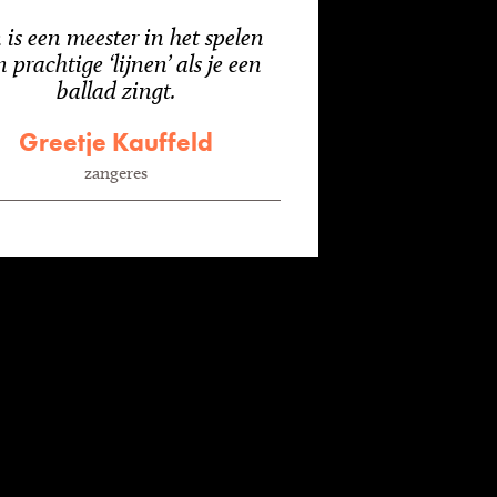
 is een meester in het spelen
 prachtige ‘lijnen’ als je een
ballad zingt.
Greetje Kauffeld
zangeres