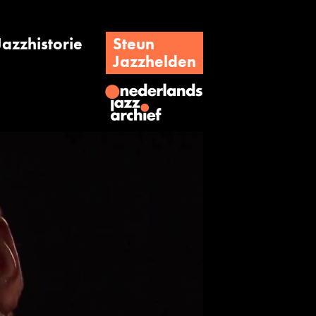
Jazzhistorie
Steun
Jazzhelden