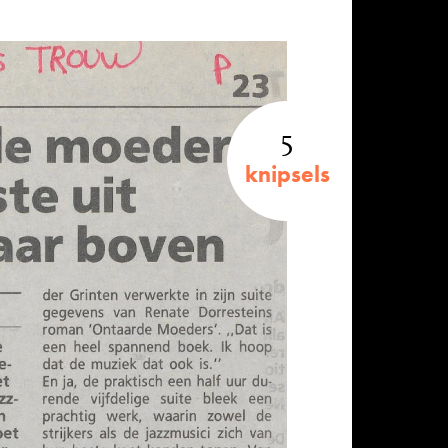
5
knipsels