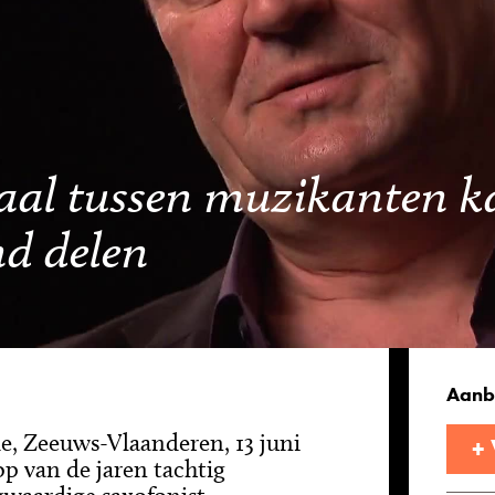
aal tussen muzikanten ka
d delen
Aanb
e, Zeeuws-Vlaanderen, 13 juni
+
op van de jaren tachtig