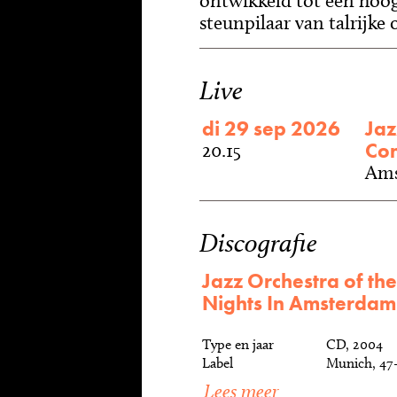
ontwikkeld tot een hoog
steunpilaar van talrijke 
Live
di 29 sep 2026
Jaz
Con
20.15
Ams
Discografie
Jazz Orchestra of t
Nights In Amsterdam
Type en jaar
CD, 2004
Label
Munich, 47
Lees meer