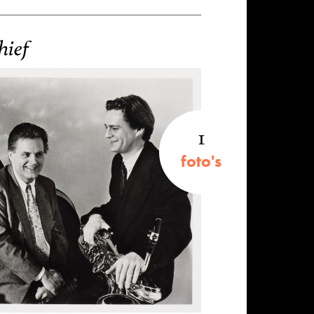
hief
1
foto's