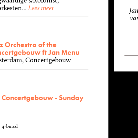
waardige saxofonist,
orkesten...
Lees meer
Jan
van
z Orchestra of the
certgebouw ft Jan Menu
terdam, Concertgebouw
he Concertgebouw - Sunday
- 4-bmcd