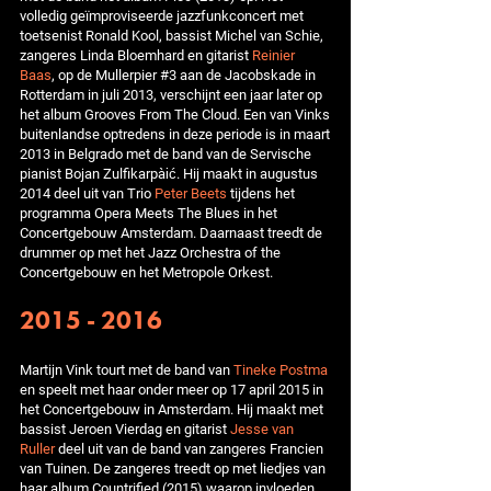
volledig geïmproviseerde jazzfunkconcert met
toetsenist Ronald Kool, bassist Michel van Schie,
zangeres Linda Bloemhard en gitarist
Reinier
Baas
, op de Mullerpier #3 aan de Jacobskade in
Rotterdam in juli 2013, verschijnt een jaar later op
het album Grooves From The Cloud. Een van Vinks
buitenlandse optredens in deze periode is in maart
2013 in Belgrado met de band van de Servische
pianist Bojan Zulfikarpašić. Hij maakt in augustus
2014 deel uit van Trio
Peter Beets
tijdens het
programma Opera Meets The Blues in het
Concertgebouw Amsterdam. Daarnaast treedt de
drummer op met het Jazz Orchestra of the
Concertgebouw en het Metropole Orkest.
2015 - 2016
Martijn Vink tourt met de band van
Tineke Postma
en speelt met haar onder meer op 17 april 2015 in
het Concertgebouw in Amsterdam. Hij maakt met
bassist Jeroen Vierdag en gitarist
Jesse van
Ruller
deel uit van de band van zangeres Francien
van Tuinen. De zangeres treedt op met liedjes van
haar album Countrified (2015) waarop invloeden