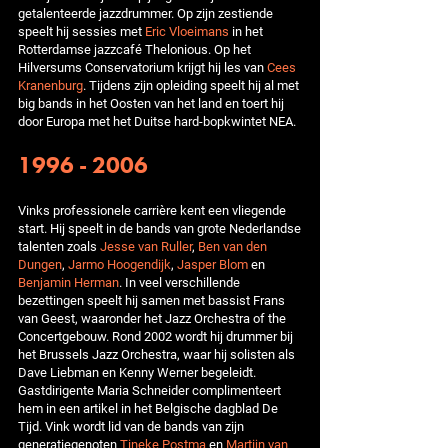
getalenteerde jazzdrummer. Op zijn zestiende
speelt hij sessies met
Eric Vloeimans
in het
Rotterdamse jazzcafé Thelonious. Op het
Hilversums Conservatorium krijgt hij les van
Cees
Kranenburg
. Tijdens zijn opleiding speelt hij al met
big bands in het Oosten van het land en toert hij
door Europa met het Duitse hard-bopkwintet NEA.
1996 - 2006
Vinks professionele carrière kent een vliegende
start. Hij speelt in de bands van grote Nederlandse
talenten zoals
Jesse van Ruller
,
Ben van den
Dungen
,
Jarmo Hoogendijk
,
Jasper Blom
en
Benjamin Herman
. In veel verschillende
bezettingen speelt hij samen met bassist Frans
van Geest, waaronder het Jazz Orchestra of the
Concertgebouw. Rond 2002 wordt hij drummer bij
het Brussels Jazz Orchestra, waar hij solisten als
Dave Liebman en Kenny Werner begeleidt.
Gastdirigente Maria Schneider complimenteert
hem in een artikel in het Belgische dagblad De
Tijd. Vink wordt lid van de bands van zijn
generatiegenoten
Tineke Postma
en
Martijn van