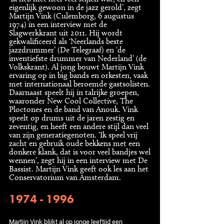
eigenlijk gewoon in de jazz gerold’, zegt
Martijn Vink (Culemborg, 6 augustus
1974) in een interview met de
Slagwerkkrant uit 2011. Hij wordt
gekwalificeerd als ‘Neerlands beste
jazzdrummer’ (De Telegraaf) en ‘de
inventiefste drummer van Nederland’ (de
Volkskrant). Al jong bouwt Martijn Vink
ervaring op in big bands en orkesten, vaak
met internationaal beroemde gastsolisten.
Daarnaast speelt hij in talrijke groepen,
waaronder New Cool Collective, The
Ploctones en de band van Anouk. Vink
speelt op drums uit de jaren zestig en
zeventig, en heeft een andere stijl dan veel
van zijn generatiegenoten. ‘Ik speel vrij
zacht en gebruik oude bekkens met een
donkere klank, dat is voor veel bandjes wel
wennen’, zegt hij in een interview met De
Bassist. Martijn Vink geeft ook les aan het
Conservatorium van Amsterdam.
1974 - 1996
Martijn Vink blijkt al op jonge leeftijd een