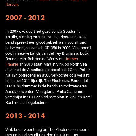
Iterson
.
2007 - 2012
In 2007 evolueert het gezelschap Goudsmit,
Trujillo, Vierdag en Vink tot The Ploctones. Deze
band spreekt een groot publiek aan, vooral rond
het verschijnen van de CD 050 in 2009. Vink speelt
ook in nieuwe bands van Jeffrey Bruinsma, Louk
Boudesteijn, Rob van de Wouw en
Harmen
Fraanje
. In 2010 staat Martijn Vink op North Sea
Jazz met de Amerikaanse saxofonist Chris Potter.
Na 124 optredens en 8500 verkochte cd’s verlaat
hij in mei 2011 tijdelijk The Ploctones. Eerder dat
jaar is hij drummer in de band van rockzangeres
Anouk geworden. Van gitarist Philip Catherine
verschijnt in 2011 een cd met Martijn Vink en Karel
Boehlee als begeleiders.
2013 - 2014
Vink keert weer terug bij The Ploctones en neemt
met de band het album Ploc (2013) op. Het