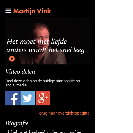
Martijn Vink
Het moet met liefde
anders wordt het snel leeg
Video delen
Deel deze video op de huidige startpositie op
social media.
Terug naar overzichtspagina
Biografie
‘Ik heb met heel veel stijlen wat, en ben