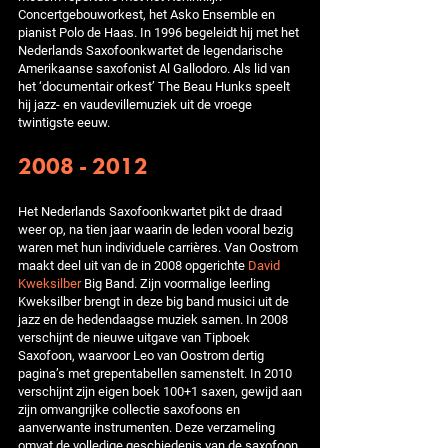
Concertgebouworkest, het Asko Ensemble en
pianist Polo de Haas. In 1996 begeleidt hij met het
Nederlands Saxofoonkwartet de legendarische
Amerikaanse saxofonist Al Gallodoro. Als lid van
het ‘documentair orkest’ The Beau Hunks speelt
hij jazz- en vaudevillemuziek uit de vroege
twintigste eeuw.
2008 - 2012
Het Nederlands Saxofoonkwartet pikt de draad
weer op, na tien jaar waarin de leden vooral bezig
waren met hun individuele carrières. Van Oostrom
maakt deel uit van de in 2008 opgerichte
David
Kweksilber
Big Band. Zijn voormalige leerling
Kweksilber brengt in deze big band musici uit de
jazz en de hedendaagse muziek samen. In 2008
verschijnt de nieuwe uitgave van Tipboek
Saxofoon, waarvoor Leo van Oostrom dertig
pagina’s met grepentabellen samenstelt. In 2010
verschijnt zijn eigen boek 100+1 saxen, gewijd aan
zijn omvangrijke collectie saxofoons en
aanverwante instrumenten. Deze verzameling
omvat de volledige geschiedenis van de saxofoon.