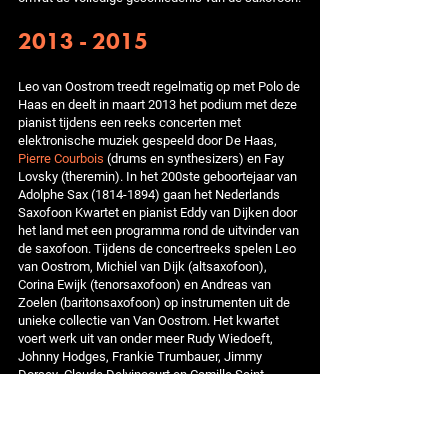
2013 - 2015
Leo van Oostrom treedt regelmatig op met Polo de
Haas en deelt in maart 2013 het podium met deze
pianist tijdens een reeks concerten met
elektronische muziek gespeeld door De Haas,
Pierre Courbois
(drums en synthesizers) en Fay
Lovsky (theremin). In het 200ste geboortejaar van
Adolphe Sax (1814-1894) gaan het Nederlands
Saxofoon Kwartet en pianist Eddy van Dijken door
het land met een programma rond de uitvinder van
de saxofoon. Tijdens de concertreeks spelen Leo
van Oostrom, Michiel van Dijk (altsaxofoon),
Corina Ewijk (tenorsaxofoon) en Andreas van
Zoelen (baritonsaxofoon) op instrumenten uit de
unieke collectie van Van Oostrom. Het kwartet
voert werk uit van onder meer Rudy Wiedoeft,
Johnny Hodges, Frankie Trumbauer, Jimmy
Dorsey, Claude Delvincourt en Camille Saint-
Saëns. Trio Amici is een groep samen met Van
Dijken en Janine Abbas (fluit). Het trio heeft geen
jazz op het repertoire, maar wel werk van Charles
Koechlin, Ervín Schulhoff, Franz Schubert, Astor