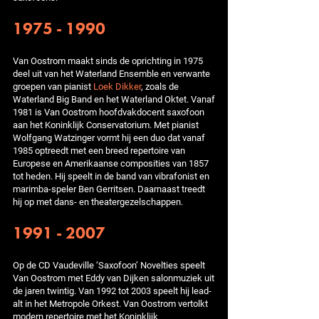
1975 - 1990
Van Oostrom maakt sinds de oprichting in 1975
deel uit van het Waterland Ensemble en verwante
groepen van pianist
Loek Dikker
, zoals de
Waterland Big Band en het Waterland Oktet. Vanaf
1981 is Van Oostrom hoofdvakdocent saxofoon
aan het Koninklijk Conservatorium. Met pianist
Wolfgang Watzinger vormt hij een duo dat vanaf
1985 optreedt met een breed repertoire van
Europese en Amerikaanse composities van 1857
tot heden. Hij speelt in de band van vibrafonist en
marimba-speler Ben Gerritsen. Daarnaast treedt
hij op met dans- en theatergezelschappen.
1991 - 2007
Op de CD Vaudeville ‘Saxofoon’ Novelties speelt
Van Oostrom met Eddy van Dijken salonmuziek uit
de jaren twintig. Van 1992 tot 2003 speelt hij lead-
alt in het Metropole Orkest. Van Oostrom vertolkt
modern repertoire met het Koninklijk