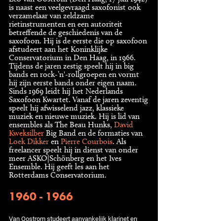
is naast een veelgevraagd saxofonist ook
verzamelaar van zeldzame
rietinstrumenten en een autoriteit
betreffende de geschiedenis van de
saxofoon. Hij is de eerste die op saxofoon
afstudeert aan het Koninklijke
Conservatorium in Den Haag, in 1966.
Tijdens de jaren zestig speelt hij in big
bands en rock-’n'-rollgroepen en vormt
hij zijn eerste bands onder eigen naam.
Sinds 1969 leidt hij het Nederlands
Saxofoon Kwartet. Vanaf de jaren zeventig
speelt hij afwisselend jazz, klassieke
muziek en nieuwe muziek. Hij is lid van
ensembles als The Beau Hunks,
David
Kweksilber
Big Band en de formaties van
Loek Dikker
en
Pierre Courbois
. Als
freelancer speelt hij in dienst van onder
meer ASKO|Schönberg en het Ives
Ensemble. Hij geeft les aan het
Rotterdams Conservatorium.
1960 - 1966
Van Oostrom studeert aanvankelijk klarinet en