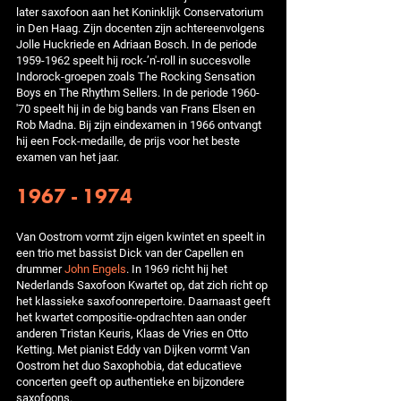
later saxofoon aan het Koninklijk Conservatorium
in Den Haag. Zijn docenten zijn achtereenvolgens
Jolle Huckriede en Adriaan Bosch. In de periode
1959-1962 speelt hij rock-’n'-roll in succesvolle
Indorock-groepen zoals The Rocking Sensation
Boys en The Rhythm Sellers. In de periode 1960-
'70 speelt hij in de big bands van Frans Elsen en
Rob Madna. Bij zijn eindexamen in 1966 ontvangt
hij een Fock-medaille, de prijs voor het beste
examen van het jaar.
1967 - 1974
Van Oostrom vormt zijn eigen kwintet en speelt in
een trio met bassist Dick van der Capellen en
drummer
John Engels
. In 1969 richt hij het
Nederlands Saxofoon Kwartet op, dat zich richt op
het klassieke saxofoonrepertoire. Daarnaast geeft
het kwartet compositie-opdrachten aan onder
anderen Tristan Keuris, Klaas de Vries en Otto
Ketting. Met pianist Eddy van Dijken vormt Van
Oostrom het duo Saxophobia, dat educatieve
concerten geeft op authentieke en bijzondere
saxofoons.