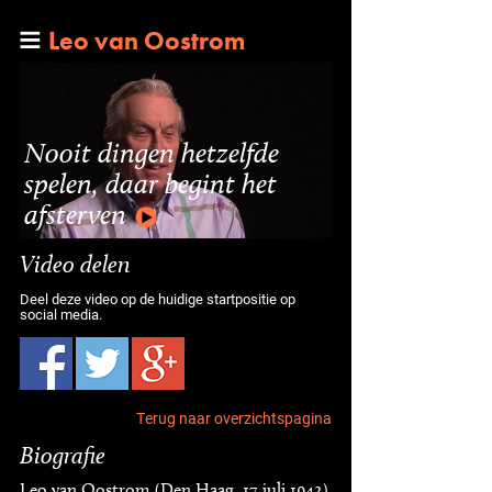
Leo van Oostrom
Nooit dingen hetzelfde
spelen, daar begint het
afsterven
Video delen
Deel deze video op de huidige startpositie op
social media.
Terug naar overzichtspagina
Biografie
Leo van Oostrom (Den Haag, 17 juli 1942)