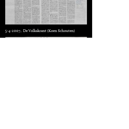
5-4-2007, De Volkskrant (Koen Schouten)
9-1-2007, NRC Handelsblad (Amanda Kuyper)