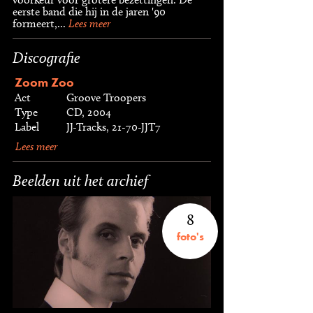
eerste band die hij in de jaren '90
formeert,...
Lees meer
Discografie
Zoom Zoo
Act
Groove Troopers
Type
CD, 2004
Label
JJ-Tracks, 21-70-JJT7
Lees meer
Beelden uit het archief
8
foto's