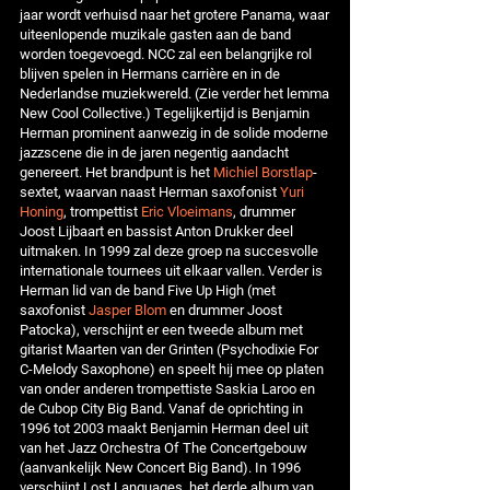
jaar wordt verhuisd naar het grotere Panama, waar
uiteenlopende muzikale gasten aan de band
worden toegevoegd. NCC zal een belangrijke rol
blijven spelen in Hermans carrière en in de
Nederlandse muziekwereld. (Zie verder het lemma
New Cool Collective.) Tegelijkertijd is Benjamin
Herman prominent aanwezig in de solide moderne
jazzscene die in de jaren negentig aandacht
genereert. Het brandpunt is het
Michiel Borstlap
-
sextet, waarvan naast Herman saxofonist
Yuri
Honing
, trompettist
Eric Vloeimans
, drummer
Joost Lijbaart en bassist Anton Drukker deel
uitmaken. In 1999 zal deze groep na succesvolle
internationale tournees uit elkaar vallen. Verder is
Herman lid van de band Five Up High (met
saxofonist
Jasper Blom
en drummer Joost
Patocka), verschijnt er een tweede album met
gitarist Maarten van der Grinten (Psychodixie For
C-Melody Saxophone) en speelt hij mee op platen
van onder anderen trompettiste Saskia Laroo en
de Cubop City Big Band. Vanaf de oprichting in
1996 tot 2003 maakt Benjamin Herman deel uit
van het Jazz Orchestra Of The Concertgebouw
(aanvankelijk New Concert Big Band). In 1996
verschijnt Lost Languages, het derde album van