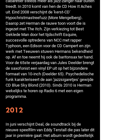
cabaretier steeds meer als jazz-zanger naar buiten
treedt. In 2010 komt van hen de CD How It Aches
uit. Eind 2008 verschijnt de 'kerst-CD'
Hypochristmastreefuzz (More Mengelberg).
Daarop zet Herman de rauwe toon voort die is
ingezet met The Itch. Zijn verkiezing tot Best
Geklede Man door het tijdschrift Esquire,
succesvolle optredens van NCC met rapper
Typhoon, een Edison voor de CD Campert en zijn
werk met Teeuwen stuwen Hermans bekendheid
op. Af en toe neemt hij ook de baritonsax ter hand.
Voor de 65ste verjaardag van Jules Deelder brengt
de saxofonist een vinyl EP uit op het bijzondere
formaat van 10-inch (Deelder 65). Psychedelische
funk karakteriseert de aan 'jazzsigaretjes' gewijde
CD Blue Sky Blond (2010). Sinds 2010 is Herman
wekelijks te horen op Radio 6 met een eigen
programma.
2012
In juni verschijnt Deal, de soundtrack bij de
nieuwe speelfilm van Eddy Terstall die pas later dit
jaar in première gaat. Het album wordt gedeeltelijk