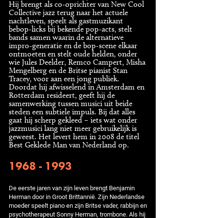
Hij brengt als co-oprichter van New Cool
Collective jazz terug naar het actuele
nachtleven, speelt als gastmuzikant
bebop-licks bij bekende pop-acts, stelt
bands samen waarin de alternatieve
impro-generatie en de bop-scene elkaar
ontmoeten en stelt oude helden, onder
wie Jules Deelder, Remco Campert, Misha
Mengelberg en de Britse pianist Stan
Tracey, voor aan een jong publiek.
Doordat hij afwisselend in Amsterdam en
Rotterdam resideert, geeft hij de
samenwerking tussen musici uit beide
steden een subtiele impuls. Bij dat alles
gaat hij scherp gekleed – iets wat onder
jazzmusici lang niet meer gebruikelijk is
geweest. Het levert hem in 2008 de titel
Best Geklede Man van Nederland op.
1968 - 1993
De eerste jaren van zijn leven brengt Benjamin
Herman door in Groot Brittannië. Zijn Nederlandse
moeder speelt piano en zijn Britse vader, rabbijn en
psychotherapeut Sonny Herman, trombone. Als hij