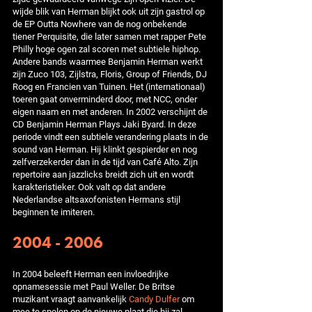
wijde blik van Herman blijkt ook uit zijn gastrol op
de EP Outta Nowhere van de nog onbekende
tiener Perquisite, die later samen met rapper Pete
Philly hoge ogen zal scoren met subtiele hiphop.
Andere bands waarmee Benjamin Herman werkt
zijn Zuco 103, Zijlstra, Floris, Group of Friends, DJ
Roog en Francien van Tuinen. Het (internationaal)
toeren gaat onverminderd door, met NCC, onder
eigen naam en met anderen. In 2002 verschijnt de
CD Benjamin Herman Plays Jaki Byard. In deze
periode vindt een subtiele verandering plaats in de
sound van Herman. Hij klinkt gespierder en nog
zelfverzekerder dan in de tijd van Café Alto. Zijn
repertoire aan jazzlicks breidt zich uit en wordt
karakteristieker. Ook valt op dat andere
Nederlandse altsaxofonisten Hermans stijl
beginnen te imiteren.
2004 - 2006
In 2004 beleeft Herman een invloedrijke
opnamesessie met Paul Weller. De Britse
muzikant vraagt aanvankelijk
Candy Dulfer
om
mee te spelen op de nieuwe plaat die hij zal