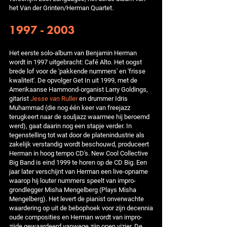
het Van der Grinten/Herman Quartet.
1997 - 2003
Het eerste solo-album van Benjamin Herman
wordt in 1997 uitgebracht: Café Alto. Het oogst
brede lof voor de 'pakkende nummers' en 'frisse
kwaliteit'. De opvolger Get In uit 1999, met de
Amerikaanse Hammond-organist Larry Goldings,
gitarist
Jesse van Ruller
en drummer Idris
Muhammad (die nog één keer van freejazz
terugkeert naar de souljazz waarmee hij beroemd
werd), gaat daarin nog een stapje verder. In
tegenstelling tot wat door de platenindustrie als
zakelijk verstandig wordt beschouwd, produceert
Herman in hoog tempo CD's. New Cool Collective
Big Band is eind 1999 te horen op de CD Big. Een
jaar later verschijnt van Herman een live-opname
waarop hij louter nummers speelt van impro-
grondlegger Misha Mengelberg (Plays Misha
Mengelberg). Het levert de pianist onverwachte
waardering op uit de bebophoek voor zijn decennia
oude composities en Herman wordt van impro-
zijde gewaardeerd vanwege zijn open vizier. De