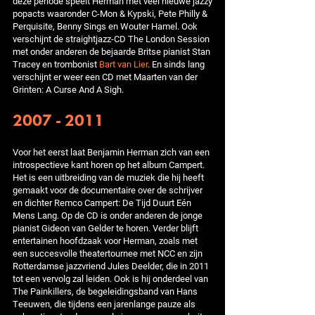
deze periode speelt Herman met veel nieuwe jazzy
popacts waaronder C-Mon & Kypski, Pete Philly &
Perquisite, Benny Sings en Wouter Hamel. Ook
verschijnt de straightjazz-CD The London Session
met onder anderen de bejaarde Britse pianist Stan
Tracey en trombonist
Bart van Lier
. En sinds lang
verschijnt er weer een CD met Maarten van der
Grinten: A Curse And A Sigh.
2007 - 2011
Voor het eerst laat Benjamin Herman zich van een
introspectieve kant horen op het album Campert.
Het is een uitbreiding van de muziek die hij heeft
gemaakt voor de documentaire over de schrijver
en dichter Remco Campert: De Tijd Duurt Eén
Mens Lang. Op de CD is onder anderen de jonge
pianist Gideon van Gelder te horen. Verder blijft
entertainen hoofdzaak voor Herman, zoals met
een succesvolle theatertournee met NCC en zijn
Rotterdamse jazzvriend Jules Deelder, die in 2011
tot een vervolg zal leiden. Ook is hij onderdeel van
The Painkillers, de begeleidingsband van Hans
Teeuwen, die tijdens een jarenlange pauze als