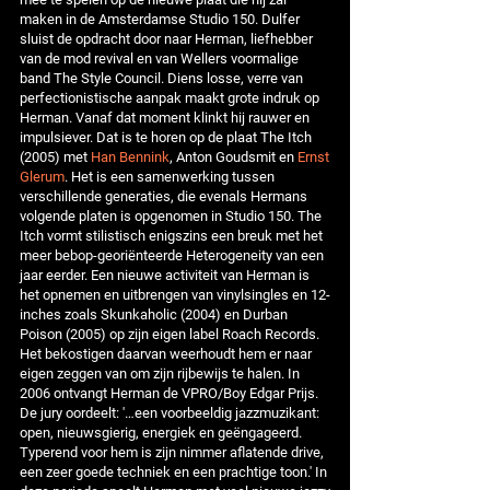
maken in de Amsterdamse Studio 150. Dulfer
sluist de opdracht door naar Herman, liefhebber
van de mod revival en van Wellers voormalige
band The Style Council. Diens losse, verre van
perfectionistische aanpak maakt grote indruk op
Herman. Vanaf dat moment klinkt hij rauwer en
impulsiever. Dat is te horen op de plaat The Itch
(2005) met
Han Bennink
, Anton Goudsmit en
Ernst
Glerum
. Het is een samenwerking tussen
verschillende generaties, die evenals Hermans
volgende platen is opgenomen in Studio 150. The
Itch vormt stilistisch enigszins een breuk met het
meer bebop-georiënteerde Heterogeneity van een
jaar eerder. Een nieuwe activiteit van Herman is
het opnemen en uitbrengen van vinylsingles en 12-
inches zoals Skunkaholic (2004) en Durban
Poison (2005) op zijn eigen label Roach Records.
Het bekostigen daarvan weerhoudt hem er naar
eigen zeggen van om zijn rijbewijs te halen. In
2006 ontvangt Herman de VPRO/Boy Edgar Prijs.
De jury oordeelt: '…een voorbeeldig jazzmuzikant:
open, nieuwsgierig, energiek en geëngageerd.
Typerend voor hem is zijn nimmer aflatende drive,
een zeer goede techniek en een prachtige toon.' In