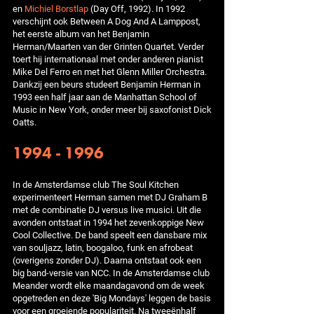
en
Michiel Borstlap
(Day Off, 1992). In 1992
verschijnt ook Between A Dog And A Lamppost,
het eerste album van het Benjamin
Herman/Maarten van der Grinten Quartet. Verder
toert hij internationaal met onder anderen pianist
Mike Del Ferro en met het Glenn Miller Orchestra.
Dankzij een beurs studeert Benjamin Herman in
1993 een half jaar aan de Manhattan School of
Music in New York, onder meer bij saxofonist Dick
Oatts.
1994 - 1996
In de Amsterdamse club The Soul Kitchen
experimenteert Herman samen met DJ Graham B
met de combinatie DJ versus live musici. Uit die
avonden ontstaat in 1994 het zevenkoppige New
Cool Collective. De band speelt een dansbare mix
van souljazz, latin, boogaloo, funk en afrobeat
(overigens zonder DJ). Daarna ontstaat ook een
big band-versie van NCC. In de Amsterdamse club
Meander wordt elke maandagavond om de week
opgetreden en deze 'Big Mondays' leggen de basis
voor een groeiende populariteit. Na tweeënhalf