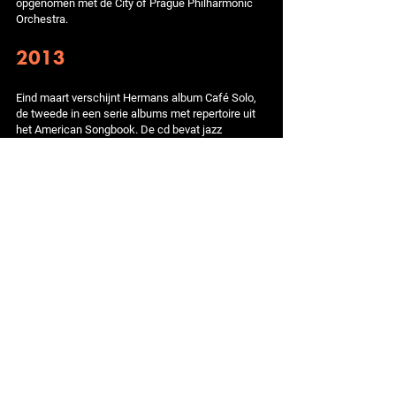
opgenomen met de City of Prague Philharmonic
Orchestra.
2013
Eind maart verschijnt Hermans album Café Solo,
de tweede in een serie albums met repertoire uit
het American Songbook. De cd bevat jazz
standards van onder meer Thelonious Monk,
George Gershwin, Duke Ellington, Cole Porter en
Dexter Gordon, opgenomen met een trio dat verder
bestaat uit
Ernst Glerum
(bas) en Joost Patocka
(drums). Op twee extra livetracks is pianist Miguel
Rodríguez te horen.
2014 - 2015
Hermans zestiende soloalbum Trouble verschijnt
in juli 2014. Op de plaat werkt hij samen met
Daniël von Piekartz. De twee muzikanten hebben
elkaar in 2011 ontmoet bij het Nationaal Jeugd
Jazz Orkest. De 24-jarige zanger en pianist zingt
op acht van de tien tracks en maakt daarmee van