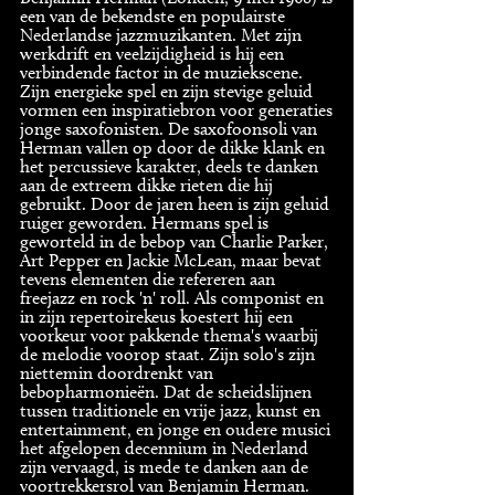
een van de bekendste en populairste
Nederlandse jazzmuzikanten. Met zijn
werkdrift en veelzijdigheid is hij een
verbindende factor in de muziekscene.
Zijn energieke spel en zijn stevige geluid
vormen een inspiratiebron voor generaties
jonge saxofonisten. De saxofoonsoli van
Herman vallen op door de dikke klank en
het percussieve karakter, deels te danken
aan de extreem dikke rieten die hij
gebruikt. Door de jaren heen is zijn geluid
ruiger geworden. Hermans spel is
geworteld in de bebop van Charlie Parker,
Art Pepper en Jackie McLean, maar bevat
tevens elementen die refereren aan
freejazz en rock 'n' roll. Als componist en
in zijn repertoirekeus koestert hij een
voorkeur voor pakkende thema's waarbij
de melodie voorop staat. Zijn solo's zijn
niettemin doordrenkt van
bebopharmonieën. Dat de scheidslijnen
tussen traditionele en vrije jazz, kunst en
entertainment, en jonge en oudere musici
het afgelopen decennium in Nederland
zijn vervaagd, is mede te danken aan de
voortrekkersrol van Benjamin Herman.