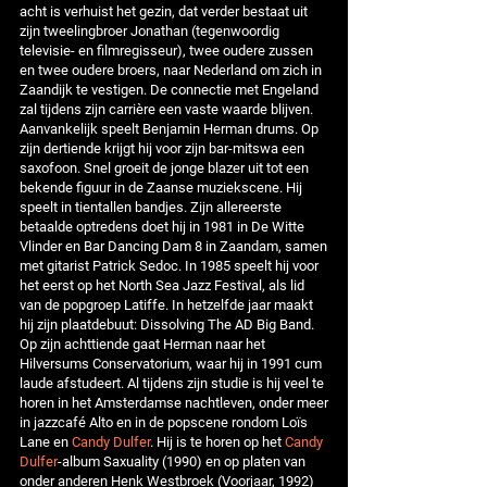
acht is verhuist het gezin, dat verder bestaat uit
zijn tweelingbroer Jonathan (tegenwoordig
televisie- en filmregisseur), twee oudere zussen
en twee oudere broers, naar Nederland om zich in
Zaandijk te vestigen. De connectie met Engeland
zal tijdens zijn carrière een vaste waarde blijven.
Aanvankelijk speelt Benjamin Herman drums. Op
zijn dertiende krijgt hij voor zijn bar-mitswa een
saxofoon. Snel groeit de jonge blazer uit tot een
bekende figuur in de Zaanse muziekscene. Hij
speelt in tientallen bandjes. Zijn allereerste
betaalde optredens doet hij in 1981 in De Witte
Vlinder en Bar Dancing Dam 8 in Zaandam, samen
met gitarist Patrick Sedoc. In 1985 speelt hij voor
het eerst op het North Sea Jazz Festival, als lid
van de popgroep Latiffe. In hetzelfde jaar maakt
hij zijn plaatdebuut: Dissolving The AD Big Band.
Op zijn achttiende gaat Herman naar het
Hilversums Conservatorium, waar hij in 1991 cum
laude afstudeert. Al tijdens zijn studie is hij veel te
horen in het Amsterdamse nachtleven, onder meer
in jazzcafé Alto en in de popscene rondom Loïs
Lane en
Candy Dulfer
. Hij is te horen op het
Candy
Dulfer
-album Saxuality (1990) en op platen van
onder anderen Henk Westbroek (Voorjaar, 1992)