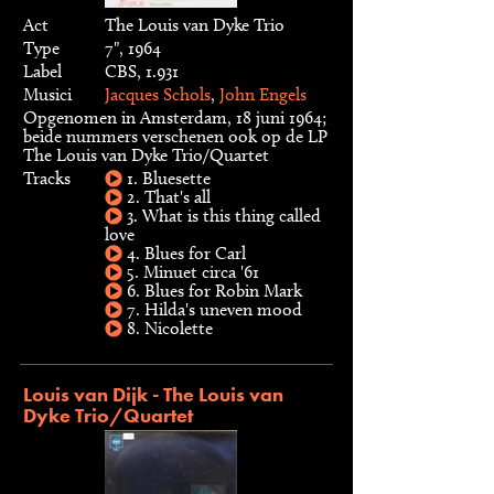
Act
The Louis van Dyke Trio
Type
7", 1964
Label
CBS, 1.931
Musici
Jacques Schols
,
John Engels
Opgenomen in Amsterdam, 18 juni 1964;
beide nummers verschenen ook op de LP
The Louis van Dyke Trio/Quartet
Tracks
1. Bluesette
2. That's all
3. What is this thing called
love
4. Blues for Carl
5. Minuet circa '61
6. Blues for Robin Mark
7. Hilda's uneven mood
8. Nicolette
Louis van Dijk - The Louis van
Dyke Trio/Quartet