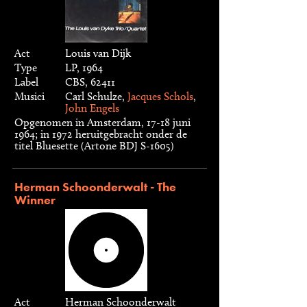
Act
Louis van Dijk
Type
LP, 1964
Label
CBS, 62411
Musici
Carl Schulze,
Jacques Schols
,
John Engels
Opgenomen in Amsterdam, 17-18 juni
1964; in 1972 heruitgebracht onder de
titel Bluesette (Artone BDJ S-1605)
Herman Schoonderwalt - The
Winner
Act
Herman Schoonderwalt