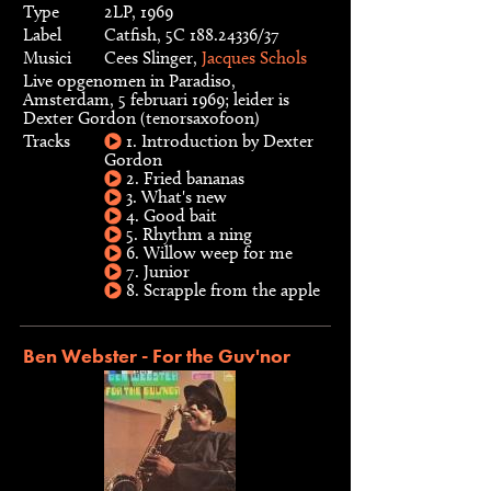
Type
2LP, 1969
Label
Catfish, 5C 188.24336/37
Musici
Cees Slinger,
Jacques Schols
Live opgenomen in Paradiso,
Amsterdam, 5 februari 1969; leider is
Dexter Gordon (tenorsaxofoon)
Tracks
1. Introduction by Dexter
Gordon
2. Fried bananas
3. What's new
4. Good bait
5. Rhythm a ning
6. Willow weep for me
7. Junior
8. Scrapple from the apple
Ben Webster - For the Guv'nor