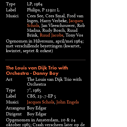
Type
LP, 1964
Label
Philips, P 12921 L
Musici
Cees See, Cees Smal, Fred van
Ingen, Harry Verbeke,
Jacques
Schols
, Jan Vleeschouwer, Rob
Madna, Rudy Bosch, Ruud
Brink,
Ruud Jacobs
, Tony Vos
Ogenomen in Hilversum, april/mei 1964;
met verschillende bezettingen (kwartet,
kwintet, septet & orkest)
The Louis van Dijk Trio with
Orchestra - Danny Boy
Act
The Louis van Dijk Trio with
Orchestra
Type
7", 1965
Label
CBS, 23-.7-EP 5
Musici
Jacques Schols
,
John Engels
Arrangeur
Boy Edgar
Dirigent
Boy Edgar
Opgenomen in Amsterdam, 20 & 24
oktober 1965; Crash verscheen later op de