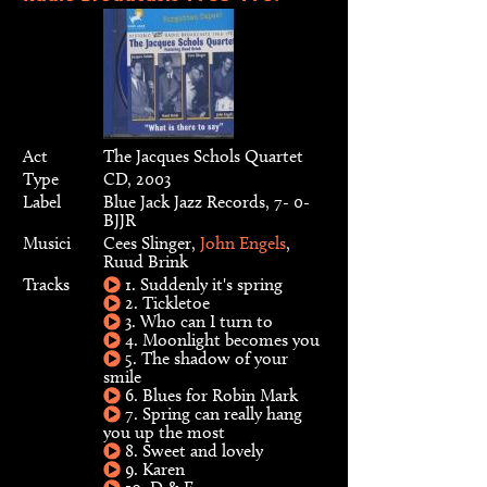
Act
The Jacques Schols Quartet
Type
CD, 2003
Label
Blue Jack Jazz Records, 7- 0-
BJJR
Musici
Cees Slinger,
John Engels
,
Ruud Brink
Tracks
1. Suddenly it's spring
2. Tickletoe
3. Who can I turn to
4. Moonlight becomes you
5. The shadow of your
smile
6. Blues for Robin Mark
7. Spring can really hang
you up the most
8. Sweet and lovely
9. Karen