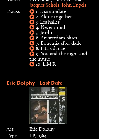
Jacques Schols
,
John Engels
Tracks
1. Diamondate
2. Alone together
3. Les halles
4. Never mind
5. Jordu
6. Amsterdam blues
7. Bohemia after dark
8. Lita's dance
9. You and the night and
the music
10. L.M.R.
Eric Dolphy - Last Date
Act
Eric Dolphy
Type
LP, 1964