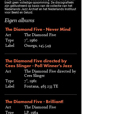
biedt geen volledige opsomming. De discografieën
zijn geïllustreerd op basis van de collectie van het
Nederlands Jazz Archief en het Nederlands Instituut
voor Beeld en Geluid.
Eigen albums
The Diamond Five - Never Mind
Act
The Diamond Five
Type
7", 1960
Label
Omega, 145.549
The Diamond Five directed by
Cees Slinger - Poll Winner's Jazz
Act
The Diamond Five directed by
Cees Slinger
Type
7", 1961
Label
Fontana, 463 233 TE
The Diamond Five - Brilliant!
Act
The Diamond Five
Type
LP, 1964