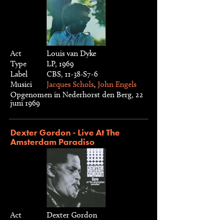
Act
Louis van Dyke
Type
LP, 1969
Label
CBS, 11-38-S7-6
Musici
Jacques Schols
,
John Engels
Opgenomen in Nederhorst den Berg, 22
juni 1969
Dexter Gordon - Live At The
Amsterdam Paradiso
Act
Dexter Gordon