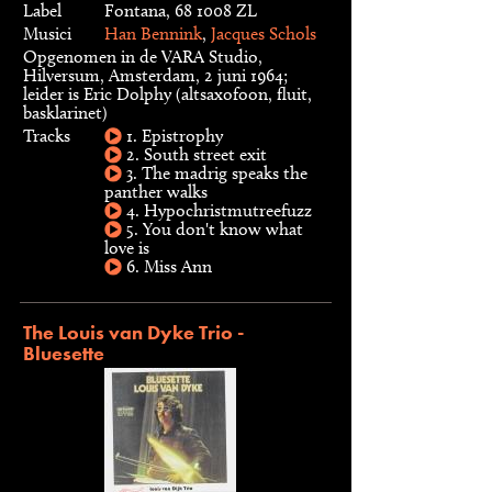
Label
Fontana, 68 1008 ZL
Musici
Han Bennink
,
Jacques Schols
Opgenomen in de VARA Studio,
Hilversum, Amsterdam, 2 juni 1964;
leider is Eric Dolphy (altsaxofoon, fluit,
basklarinet)
Tracks
1. Epistrophy
2. South street exit
3. The madrig speaks the
panther walks
4. Hypochristmutreefuzz
5. You don't know what
love is
6. Miss Ann
The Louis van Dyke Trio -
Bluesette