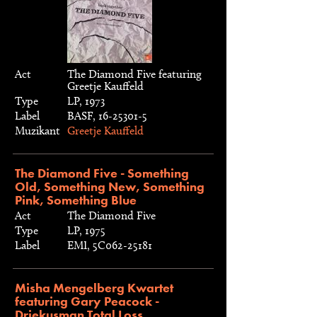
Act
The Diamond Five featuring
Greetje Kauffeld
Type
LP, 1973
Label
BASF, 16-25301-5
Muzikant
Greetje Kauffeld
The Diamond Five - Something
Old, Something New, Something
Pink, Something Blue
Act
The Diamond Five
Type
LP, 1975
Label
EMI, 5C062-25181
Misha Mengelberg Kwartet
featuring Gary Peacock -
Driekusman Total Loss