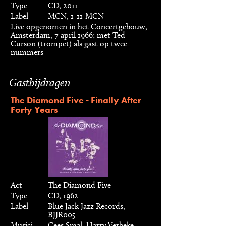
Type
CD, 2011
Label
MCN, 1-11-MCN
Live opgenomen in het Concertgebouw,
Amsterdam, 7 april 1966; met Ted
Curson (trompet) als gast op twee
nummers
Gastbijdragen
The Diamond Five - Finally After
Forty Years
Act
The Diamond Five
Type
CD, 1962
Label
Blue Jack Jazz Records,
BJJR005
Musici
Cees Smal, Harry Verbeke,