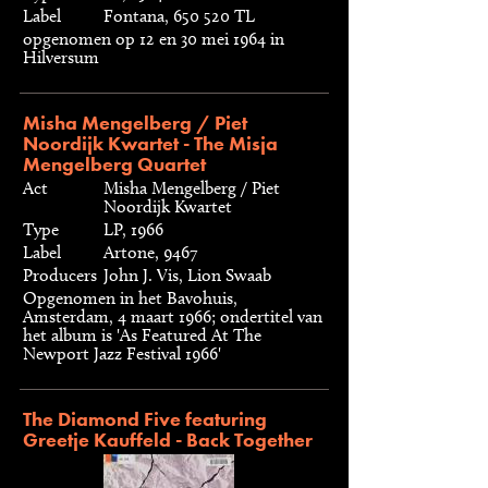
Label
Fontana, 650 520 TL
opgenomen op 12 en 30 mei 1964 in
Hilversum
Misha Mengelberg / Piet
Noordijk Kwartet - The Misja
Mengelberg Quartet
Act
Misha Mengelberg / Piet
Noordijk Kwartet
Type
LP, 1966
Label
Artone, 9467
Producers
John J. Vis, Lion Swaab
Opgenomen in het Bavohuis,
Amsterdam, 4 maart 1966; ondertitel van
het album is 'As Featured At The
Newport Jazz Festival 1966'
The Diamond Five featuring
Greetje Kauffeld - Back Together