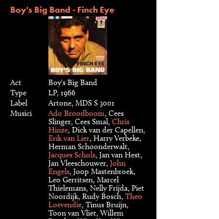
Boy's Big Band - Finch Eye
Act
Boy's Big Band
Type
LP, 1966
Label
Artone, MDS S 3001
Musici
Ado Broodboom
, Cees
Slinger, Cees Smal,
Chris
Hinze
, Dick van der Capellen,
Erik van Lier
, Harry Verbeke,
Herman Schoonderwalt,
Jacques Schols
, Jan van Hest,
Jan Vleeschouwer,
John
Engels
, Joop Mastenbroek,
Leo Gerritsen, Marcel
Thielemans, Nelly Frijda, Piet
Noordijk, Rudy Bosch,
Theo
Loevendie
, Tinus Bruijn,
Toon van Vliet, Willem