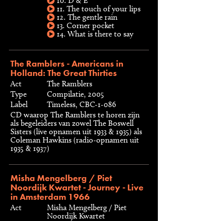
10. D & E
11. The touch of your lips
12. The gentle rain
13. Corner pocket
14. What is there to say
The Ramblers - Americans in
Holland: The Great Thirties
Act
The Ramblers
Type
Compilatie, 2005
Label
Timeless, CBC-1-086
CD waarop The Ramblers te horen zijn
als begeleiders van zowel The Boswell
Sisters (live opnamen uit 1933 & 1935) als
Coleman Hawkins (radio-opnamen uit
1935 & 1937)
Misha Mengelberg / Piet
Noordijk Kwartet - Journey - Live
in Amsterdam 1966
Act
Misha Mengelberg / Piet
Noordijk Kwartet