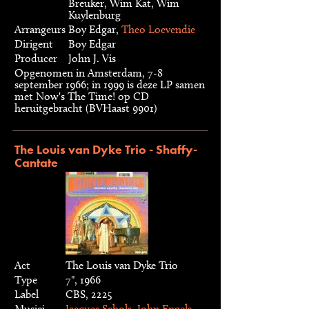
Breuker, Wim Kat, Wim
Kuylenburg
Arrangeurs
Boy Edgar,
Theo Loevendie
Dirigent
Boy Edgar
Producer
John J. Vis
Opgenomen in Amsterdam, 7-8
september 1966; in 1999 is deze LP samen
met Now's The Time! op CD
heruitgebracht (BVHaast 9901)
The Louis van Dyke Trio - Shaffy-
Cantate
Act
The Louis van Dyke Trio
Type
7", 1966
Label
CBS, 2225
Musici
Jacques Schols
,
John Engels