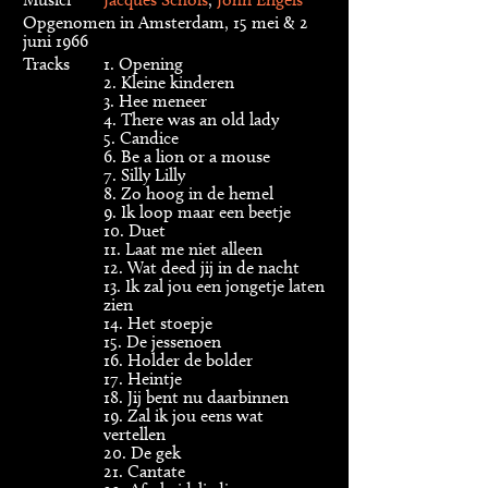
Opgenomen in Amsterdam, 15 mei & 2
juni 1966
Tracks
1. Opening
2. Kleine kinderen
3. Hee meneer
4. There was an old lady
5. Candice
6. Be a lion or a mouse
7. Silly Lilly
8. Zo hoog in de hemel
9. Ik loop maar een beetje
10. Duet
11. Laat me niet alleen
12. Wat deed jij in de nacht
13. Ik zal jou een jongetje laten
zien
14. Het stoepje
15. De jessenoen
16. Holder de bolder
17. Heintje
18. Jij bent nu daarbinnen
19. Zal ik jou eens wat
vertellen
20. De gek
21. Cantate