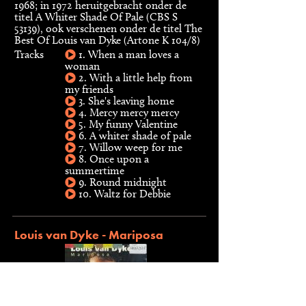
1968; in 1972 heruitgebracht onder de
titel A Whiter Shade Of Pale (CBS S
53139), ook verschenen onder de titel The
Best Of Louis van Dyke (Artone K 104/8)
Tracks
1. When a man loves a
woman
2. With a little help from
my friends
3. She's leaving home
4. Mercy mercy mercy
5. My funny Valentine
6. A whiter shade of pale
7. Willow weep for me
8. Once upon a
summertime
9. Round midnight
10. Waltz for Debbie
Louis van Dyke - Mariposa