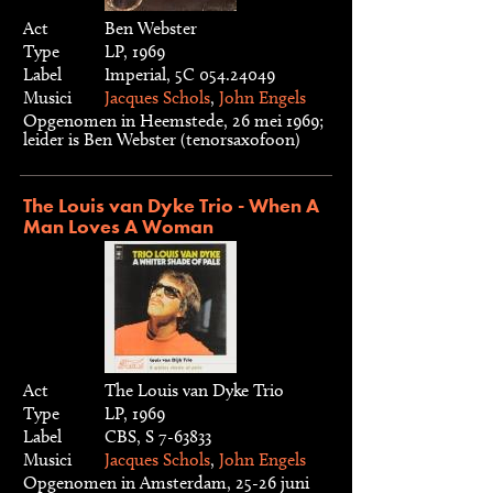
Act
Ben Webster
Type
LP, 1969
Label
Imperial, 5C 054.24049
Musici
Jacques Schols
,
John Engels
Opgenomen in Heemstede, 26 mei 1969;
leider is Ben Webster (tenorsaxofoon)
The Louis van Dyke Trio - When A
Man Loves A Woman
Act
The Louis van Dyke Trio
Type
LP, 1969
Label
CBS, S 7-63833
Musici
Jacques Schols
,
John Engels
Opgenomen in Amsterdam, 25-26 juni