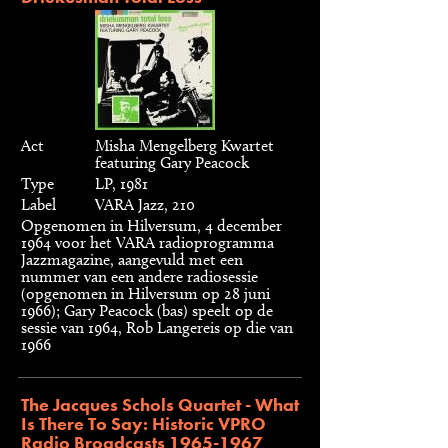
Act
Misha Mengelberg Kwartet
featuring Gary Peacock
Type
LP, 1981
Label
VARA Jazz, 210
Opgenomen in Hilversum, 4 december
1964 voor het VARA radioprogramma
Jazzmagazine, aangevuld met een
nummer van een andere radiosessie
(opgenomen in Hilversum op 28 juni
1966); Gary Peacock (bas) speelt op de
sessie van 1964, Rob Langereis op die van
1966
The Jacques Schols Quartet - What
Is There To Say: Historic VPRO
Radio Broadcasts 1965-1967