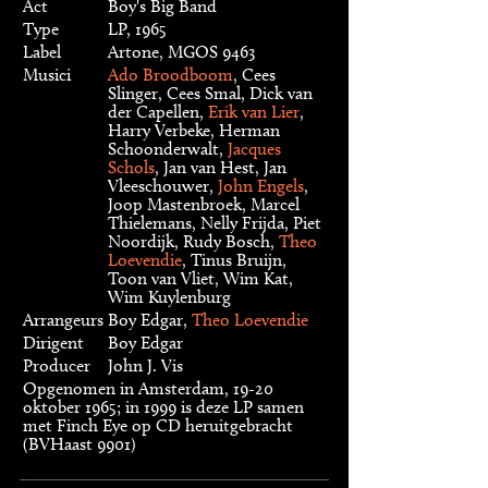
Act
Boy's Big Band
Type
LP, 1965
Label
Artone, MGOS 9463
Musici
Ado Broodboom
, Cees
Slinger, Cees Smal, Dick van
der Capellen,
Erik van Lier
,
Harry Verbeke, Herman
Schoonderwalt,
Jacques
Schols
, Jan van Hest, Jan
Vleeschouwer,
John Engels
,
Joop Mastenbroek, Marcel
Thielemans, Nelly Frijda, Piet
Noordijk, Rudy Bosch,
Theo
Loevendie
, Tinus Bruijn,
Toon van Vliet, Wim Kat,
Wim Kuylenburg
Arrangeurs
Boy Edgar,
Theo Loevendie
Dirigent
Boy Edgar
Producer
John J. Vis
Opgenomen in Amsterdam, 19-20
oktober 1965; in 1999 is deze LP samen
met Finch Eye op CD heruitgebracht
(BVHaast 9901)