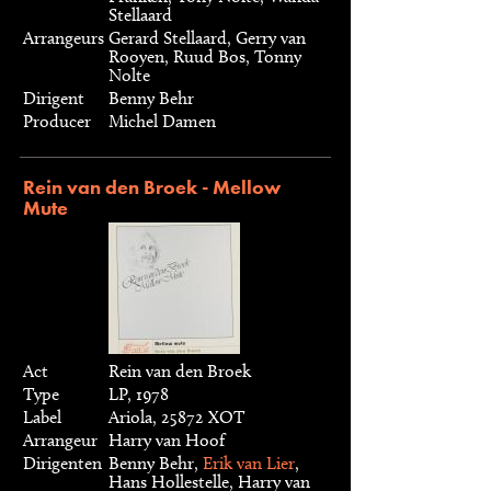
Stellaard
Arrangeurs
Gerard Stellaard, Gerry van
Rooyen, Ruud Bos, Tonny
Nolte
Dirigent
Benny Behr
Producer
Michel Damen
Rein van den Broek - Mellow
Mute
Act
Rein van den Broek
Type
LP, 1978
Label
Ariola, 25872 XOT
Arrangeur
Harry van Hoof
Dirigenten
Benny Behr,
Erik van Lier
,
Hans Hollestelle, Harry van