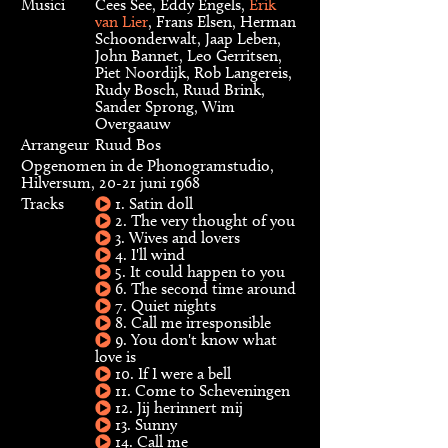
Musici
Cees See, Eddy Engels,
Erik
van Lier
, Frans Elsen, Herman
Schoonderwalt, Jaap Leben,
John Bannet, Leo Gerritsen,
Piet Noordijk, Rob Langereis,
Rudy Bosch, Ruud Brink,
Sander Sprong, Wim
Overgaauw
Arrangeur
Ruud Bos
Opgenomen in de Phonogramstudio,
Hilversum, 20-21 juni 1968
Tracks
1. Satin doll
2. The very thought of you
3. Wives and lovers
4. I'll wind
5. It could happen to you
6. The second time around
7. Quiet nights
8. Call me irresponsible
9. You don't know what
love is
10. If I were a bell
11. Come to Scheveningen
12. Jij herinnert mij
13. Sunny
14. Call me