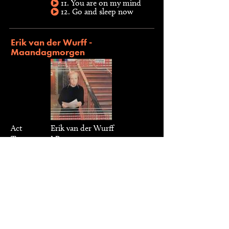
11. You are on my mind
12. Go and sleep now
Erik van der Wurff -
Maandagmorgen
Act
Erik van der Wurff
Type
LP, 1979
Label
Harlekijn, 2925546
Gastmusici
Bart van Lier
, Benny Behr,
Dick Kaart,
Erik van Lier
,
Frans Baan, Fred Pot, Hans
Koppes, Iman Soeteman, Jean
Decroos, Jos Hermeler,
Leo
van Oostrom
, Martijn
Alsters, Nard Reijnders, Truus
van Pol, Yke Viessen