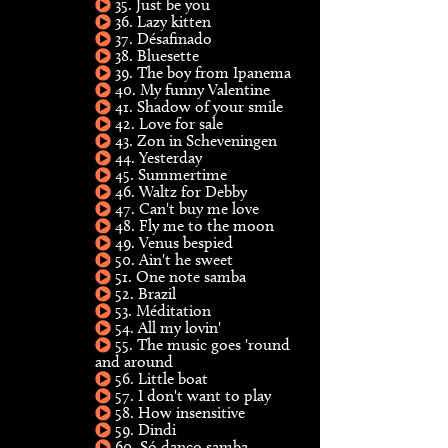
35. Just be you
36. Lazy kitten
37. Désafinado
38. Bluesette
39. The boy from Ipanema
40. My funny Valentine
41. Shadow of your smile
42. Love for sale
43. Zon in Scheveningen
44. Yesterday
45. Summertime
46. Waltz for Debby
47. Can't buy me love
48. Fly me to the moon
49. Venus bespied
50. Ain't he sweet
51. One note samba
52. Brazil
53. Méditation
54. All my lovin'
55. The music goes 'round
and around
56. Little boat
57. I don't want to play
58. How insensitive
59. Dindi
60. Só danço samba