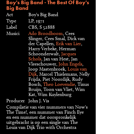
Boy's Big Band - The Best Of Boy's
Big Band
Act
Boy's Big Band
Type
LP, 1971
Label
CBS, S 52888
Musici
Ado Broodboom
, Cees
Slinger, Cees Smal, Dick van
der Capellen,
Erik van Lier
,
Harry Verbeke, Herman
Schoonderwalt,
Jacques
Schols
, Jan van Hest, Jan
Vleeschouwer,
John Engels
,
Joop Mastenbroek,
Louis van
Dijk
, Marcel Thielemans, Nelly
Frijda, Piet Noordijk, Rudy
Bosch,
Theo Loevendie
, Tinus
Bruijn, Toon van Vliet, Wim
Kat, Wim Kuylenburg
Producer
John J. Vis
Compilatie van vier nummers van Now's
The Time!, een nummer van Finch Eye
en een nummer dat oorspronkelijk
uitgebracht is op een single van The
Louis van Dijk Trio with Orchestra