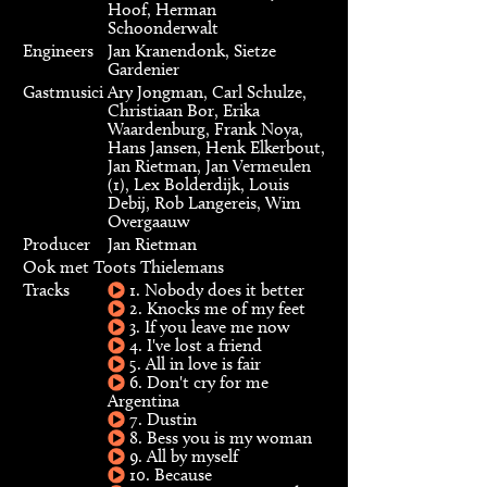
Hoof, Herman
Schoonderwalt
Engineers
Jan Kranendonk, Sietze
Gardenier
Gastmusici
Ary Jongman, Carl Schulze,
Christiaan Bor, Erika
Waardenburg, Frank Noya,
Hans Jansen, Henk Elkerbout,
Jan Rietman, Jan Vermeulen
(1), Lex Bolderdijk, Louis
Debij, Rob Langereis, Wim
Overgaauw
Producer
Jan Rietman
Ook met Toots Thielemans
Tracks
1. Nobody does it better
2. Knocks me of my feet
3. If you leave me now
4. I've lost a friend
5. All in love is fair
6. Don't cry for me
Argentina
7. Dustin
8. Bess you is my woman
9. All by myself
10. Because