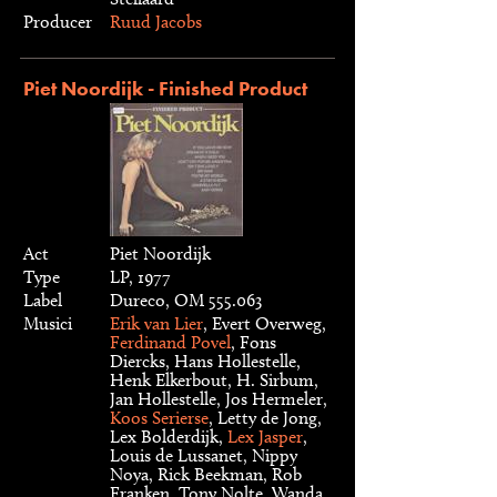
Producer
Ruud Jacobs
Piet Noordijk - Finished Product
Act
Piet Noordijk
Type
LP, 1977
Label
Dureco, OM 555.063
Musici
Erik van Lier
, Evert Overweg,
Ferdinand Povel
, Fons
Diercks, Hans Hollestelle,
Henk Elkerbout, H. Sirbum,
Jan Hollestelle, Jos Hermeler,
Koos Serierse
, Letty de Jong,
Lex Bolderdijk,
Lex Jasper
,
Louis de Lussanet, Nippy
Noya, Rick Beekman, Rob
Franken, Tony Nolte, Wanda