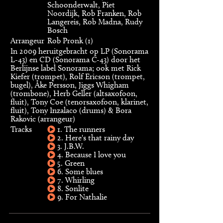
Schoonderwalt, Piet
Noordijk, Rob Franken, Rob
Langereis, Rob Madna, Rudy
Bosch
Arrangeur
Rob Pronk (1)
In 2009 heruitgebracht op LP (Sonorama
L-43) en CD (Sonorama C-43) door het
Berlijnse label Sonorama; ook met Rick
Kiefer (trompet), Rolf Ericson (trompet,
bugel), Åke Persson, Jiggs Whigham
(trombone), Herb Geller (altsaxofoon,
fluit), Tony Coe (tenorsaxofoon, klarinet,
fluit), Tony Inzalaco (drums) & Bora
Rakovic (arrangeur)
Tracks
1. The runners
2. Here's that rainy day
3. J.B.W.
4. Because I love you
5. Green
6. Some blues
7. Whirling
8. Sonlite
9. For Nathalie