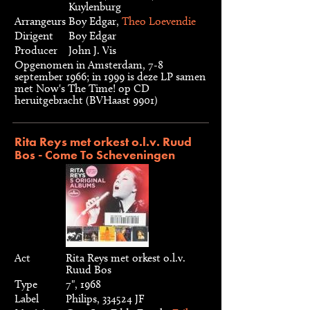
Kuylenburg
Arrangeurs
Boy Edgar,
Theo Loevendie
Dirigent
Boy Edgar
Producer
John J. Vis
Opgenomen in Amsterdam, 7-8
september 1966; in 1999 is deze LP samen
met Now's The Time! op CD
heruitgebracht (BVHaast 9901)
Rita Reys met orkest o.l.v. Ruud
Bos - Come To Scheveningen
Act
Rita Reys met orkest o.l.v.
Ruud Bos
Type
7", 1968
Label
Philips, 334524 JF