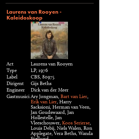
Laurens van Rooyen -
Kaleidoskoop
Act
Laurens van Rooyen
Type
LP, 1976
Label
CBS, 80975
Dirigent
Gijs Beths
Engineer
Dick van der Meer
Gastmusici
Ary Jongman,
Bart van Lier
,
Erik van Lier
, Harry
Sacksioni, Herman van Veen,
Jan Goudswaard, Jan
Hollestelle, Jan
Vleeschouwer,
Koos Serierse
,
Louis Debij, Niels Walen, Ron
Applegate, Vera Beths, Wanda
Stellaard