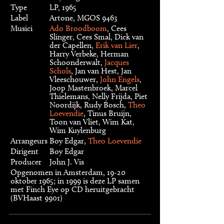
Type
LP, 1965
Label
Artone, MGOS 9463
Musici
Ado Broodboom
, Cees
Slinger, Cees Smal, Dick van
der Capellen,
Erik van Lier
,
Harry Verbeke, Herman
Schoonderwalt,
Jacques
Schols
, Jan van Hest, Jan
Vleeschouwer,
John Engels
,
Joop Mastenbroek, Marcel
Thielemans, Nelly Frijda, Piet
Noordijk, Rudy Bosch,
Theo
Loevendie
, Tinus Bruijn,
Toon van Vliet, Wim Kat,
Wim Kuylenburg
Arrangeurs
Boy Edgar,
Theo Loevendie
Dirigent
Boy Edgar
Producer
John J. Vis
Opgenomen in Amsterdam, 19-20
oktober 1965; in 1999 is deze LP samen
met Finch Eye op CD heruitgebracht
(BVHaast 9901)