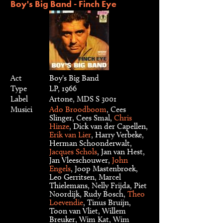
Boy's Big Band - Finch Eye
Act
Boy's Big Band
Type
LP, 1966
Label
Artone, MDS S 3001
Musici
Ado Broodboom
, Cees
Slinger, Cees Smal,
Chris
Hinze
, Dick van der Capellen,
Erik van Lier
, Harry Verbeke,
Herman Schoonderwalt,
Jacques Schols
, Jan van Hest,
Jan Vleeschouwer,
John
Engels
, Joop Mastenbroek,
Leo Gerritsen, Marcel
Thielemans, Nelly Frijda, Piet
Noordijk, Rudy Bosch,
Theo
Loevendie
, Tinus Bruijn,
Toon van Vliet, Willem
Breuker, Wim Kat, Wim