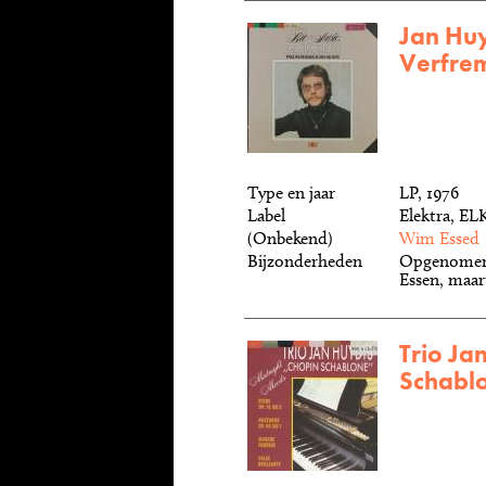
Jan Huy
Verfre
Type en jaar
LP, 1976
Label
Elektra, EL
(onbekend)
Wim Essed
Bijzonderheden
Opgenomen i
Essen, maar
Trio Ja
Schabl