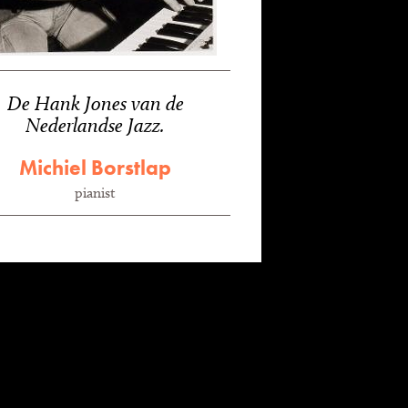
De Hank Jones van de
Nederlandse Jazz.
Michiel Borstlap
pianist