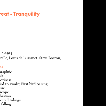
eat - Tranquility
- 0-2925
telle, Louis de Lussanet, Steve Boston,
ma
arapluie
ala
toriness
ird to awake; First bird to sing
esse
oscope
bastian
ected tidings
 falling