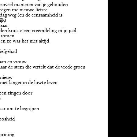
p zoveel manieren van je gehouden
 tegen me nieuwe liefste
 dag weg (en de eenzaamheid is
jk)
baar
eden kruiste een vreemdeling mijn pad
 dromen
leen zo was het niet altijd
 liefgehad
d
man en vrouw
naar de stem die vertelt dat de vrede groen
pnieuw
niet langer in de luwte leven
eeen zingen door
e
klaar om te begrijpen
oosheid
orming