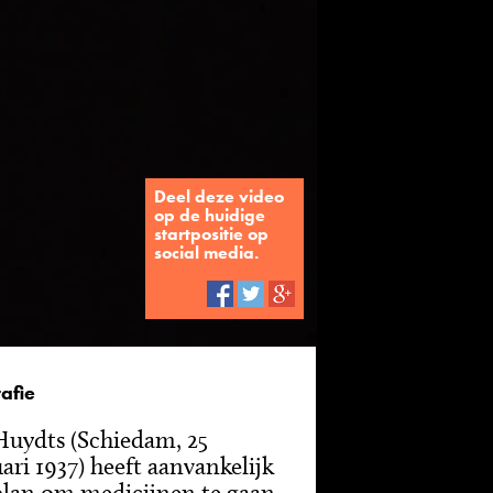
Deel deze video
op de huidige
startpositie op
social media.
afie
Huydts (Schiedam, 25
uari 1937) heeft aanvankelijk
plan om medicijnen te gaan