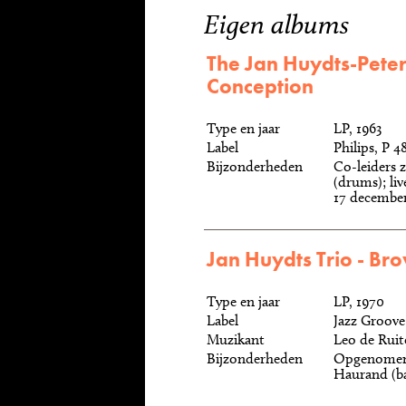
Eigen albums
The Jan Huydts-Peter
Conception
Type en jaar
LP, 1963
Label
Philips, P 4
Bijzonderheden
Co-leiders 
(drums); li
17 december
Jan Huydts Trio - Br
Type en jaar
LP, 1970
Label
Jazz Groove
Muzikant
Leo de Ruit
Bijzonderheden
Opgenomen i
Haurand (b