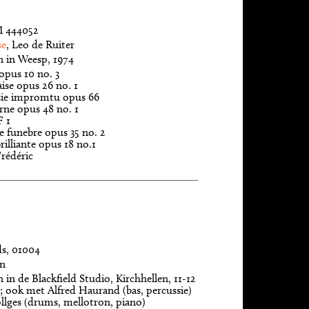
 444052
se
, Leo de Ruiter
in Weesp, 1974
opus 10 no. 3
ise opus 26 no. 1
isie impromtu opus 66
rne opus 48 no. 1
F 1
 funebre opus 35 no. 2
rilliante opus 18 no.1
rédéric
s, 01004
on
n de Blackfield Studio, Kirchhellen, 11-12
6; ook met Alfred Haurand (bas, percussie)
llges (drums, mellotron, piano)