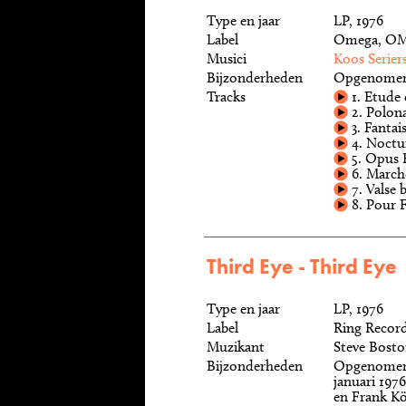
Type en jaar
LP, 1976
Label
Omega, OM
Musici
Koos Serier
Bijzonderheden
Opgenomen 
Tracks
1. Etude 
2. Polona
3. Fanta
4. Noctu
5. Opus 
6. Marche
7. Valse b
8. Pour F
Third Eye - Third Eye
Type en jaar
LP, 1976
Label
Ring Record
Muzikant
Steve Bost
Bijzonderheden
Opgenomen i
januari 197
en Frank Kö