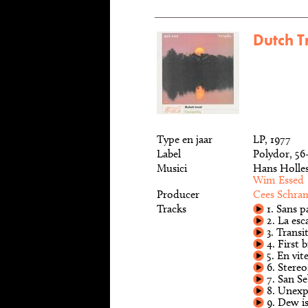
Dutch Tr
Type en jaar
LP, 1977
Label
Polydor, 56
Musici
Hans Holles
Wim Essed
Producer
Cees Schra
Tracks
1. Sans p
2. La esc
3. Transi
4. First b
5. En vit
6. Stere
7. San Se
8. Unexp
9. Dew is