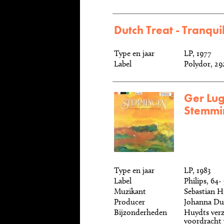
Dutch Treat - Tranquil
Type en jaar
LP, 1977
Label
Polydor, 29
Ger Lug
Stemmi
Type en jaar
LP, 1983
Label
Philips, 64-
Muzikant
Sebastian H
Producer
Johanna Dul
Bijzonderheden
Huydts verz
voordracht