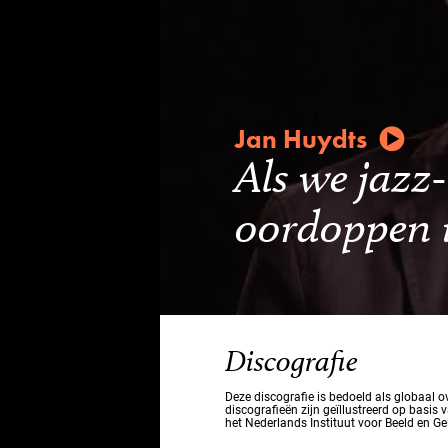
Jan Huydts
Als we jazz
oordoppen 
Discografie
Deze discografie is bedoeld als globaal 
discografieën zijn geïllustreerd op basis 
het Nederlands Instituut voor Beeld en Ge