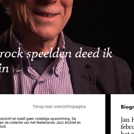
-rock speelden deed ik
in
Biogr
Terug naar overzichtspagina
Jan 
overzicht en biedt geen volledige opsomming. De
van de collectie van het Nederlands Jazz Archief en
febr
luid.
het 