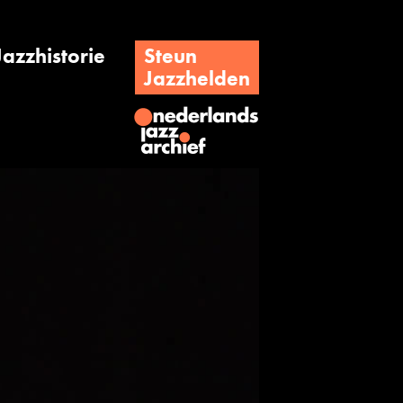
Jazzhistorie
Steun
Jazzhelden