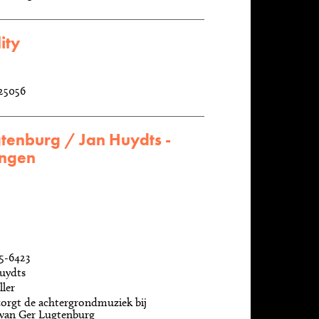
ity
25056
tenburg / Jan Huydts -
ngen
 5-6423
uydts
ler
orgt de achtergrondmuziek bij
 van Ger Lugtenburg