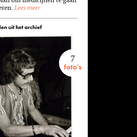
eren.
Lees meer
en uit het archief
7
foto's