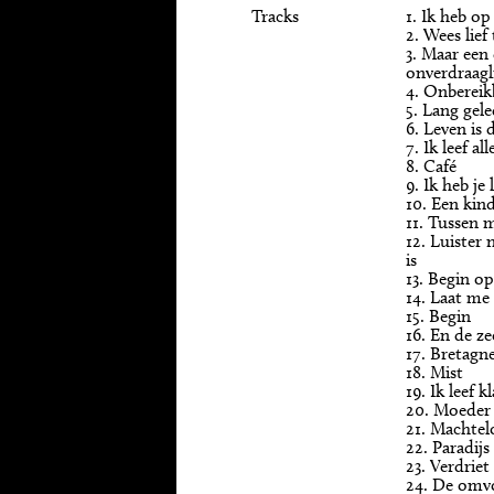
Tracks
1. Ik heb o
2. Wees lief
3. Maar een
onverdraagli
4. Onbereik
5. Lang gel
6. Leven is
7. Ik leef al
8. Café
9. Ik heb je
10. Een kin
11. Tussen 
12. Luister 
is
13. Begin o
14. Laat me 
15. Begin
16. En de z
17. Bretagn
18. Mist
19. Ik leef 
20. Moeder
21. Machtel
22. Paradijs
23. Verdriet
24. De omv