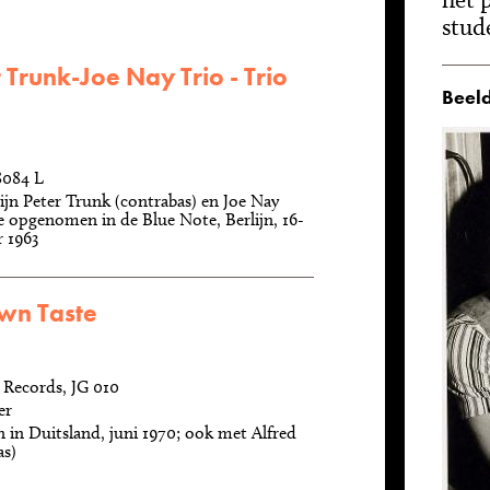
stud
 Trunk-Joe Nay Trio - Trio
Beeld
8084 L
zijn Peter Trunk (contrabas) en Joe Nay
ve opgenomen in de Blue Note, Berlijn, 16-
 1963
own Taste
 Records, JG 010
er
n Duitsland, juni 1970; ook met Alfred
as)