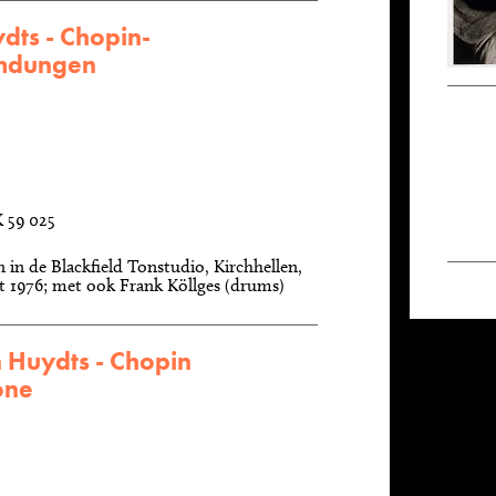
dts - Chopin-
mdungen
K 59 025
n de Blackfield Tonstudio, Kirchhellen,
t 1976; met ook Frank Köllges (drums)
n Huydts - Chopin
one