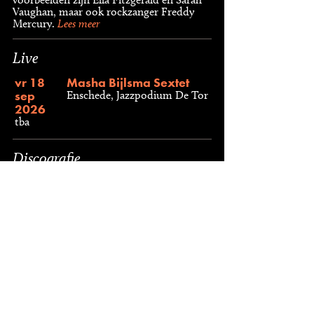
Vaughan, maar ook rockzanger Freddy
Mercury.
Lees meer
Live
vr 18
Masha Bijlsma Sextet
sep
Enschede, Jazzpodium De Tor
2026
tba
Discografie
Interaction
Act
Masha Bijlsma
Type
CD, 2022
Label
JazzJazz Records, JJ51024
Lees meer
Bedankt