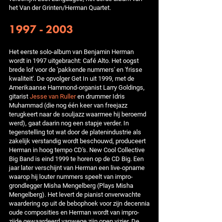
het Van der Grinten/Herman Quartet.
1997 - 2003
Het eerste solo-album van Benjamin Herman
wordt in 1997 uitgebracht: Café Alto. Het oogst
brede lof voor de 'pakkende nummers' en 'frisse
kwaliteit'. De opvolger Get In uit 1999, met de
Amerikaanse Hammond-organist Larry Goldings,
gitarist
Jesse van Ruller
en drummer Idris
Muhammad (die nog één keer van freejazz
terugkeert naar de souljazz waarmee hij beroemd
werd), gaat daarin nog een stapje verder. In
tegenstelling tot wat door de platenindustrie als
zakelijk verstandig wordt beschouwd, produceert
Herman in hoog tempo CD's. New Cool Collective
Big Band is eind 1999 te horen op de CD Big. Een
jaar later verschijnt van Herman een live-opname
waarop hij louter nummers speelt van impro-
grondlegger Misha Mengelberg (Plays Misha
Mengelberg). Het levert de pianist onverwachte
waardering op uit de bebophoek voor zijn decennia
oude composities en Herman wordt van impro-
zijde gewaardeerd vanwege zijn open vizier. De