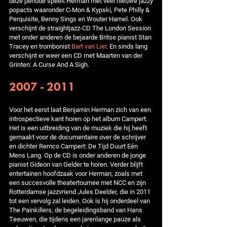
deze periode speelt Herman met veel nieuwe jazzy
popacts waaronder C-Mon & Kypski, Pete Philly &
Perquisite, Benny Sings en Wouter Hamel. Ook
verschijnt de straightjazz-CD The London Session
met onder anderen de bejaarde Britse pianist Stan
Tracey en trombonist
Bart van Lier
. En sinds lang
verschijnt er weer een CD met Maarten van der
Grinten: A Curse And A Sigh.
2007 - 2011
Voor het eerst laat Benjamin Herman zich van een
introspectieve kant horen op het album Campert.
Het is een uitbreiding van de muziek die hij heeft
gemaakt voor de documentaire over de schrijver
en dichter Remco Campert: De Tijd Duurt Eén
Mens Lang. Op de CD is onder anderen de jonge
pianist Gideon van Gelder te horen. Verder blijft
entertainen hoofdzaak voor Herman, zoals met
een succesvolle theatertournee met NCC en zijn
Rotterdamse jazzvriend Jules Deelder, die in 2011
tot een vervolg zal leiden. Ook is hij onderdeel van
The Painkillers, de begeleidingsband van Hans
Teeuwen, die tijdens een jarenlange pauze als