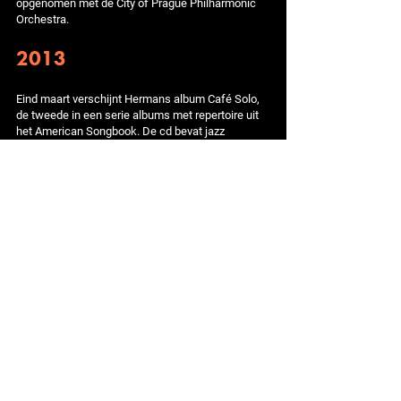
opgenomen met de City of Prague Philharmonic
Orchestra.
2013
Eind maart verschijnt Hermans album Café Solo,
de tweede in een serie albums met repertoire uit
het American Songbook. De cd bevat jazz
standards van onder meer Thelonious Monk,
George Gershwin, Duke Ellington, Cole Porter en
Dexter Gordon, opgenomen met een trio dat verder
bestaat uit
Ernst Glerum
(bas) en Joost Patocka
(drums). Op twee extra livetracks is pianist Miguel
Rodríguez te horen.
2014 - 2015
Hermans zestiende soloalbum Trouble verschijnt
in juli 2014. Op de plaat werkt hij samen met
Daniël von Piekartz. De twee muzikanten hebben
elkaar in 2011 ontmoet bij het Nationaal Jeugd
Jazz Orkest. De 24-jarige zanger en pianist zingt
op acht van de tien tracks en maakt daarmee van