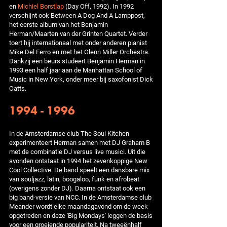
en
Michiel Borstlap
(Day Off, 1992). In 1992
verschijnt ook Between A Dog And A Lamppost,
het eerste album van het Benjamin
Herman/Maarten van der Grinten Quartet. Verder
toert hij internationaal met onder anderen pianist
Mike Del Ferro en met het Glenn Miller Orchestra.
Dankzij een beurs studeert Benjamin Herman in
1993 een half jaar aan de Manhattan School of
Music in New York, onder meer bij saxofonist Dick
Oatts.
1994 - 1996
In de Amsterdamse club The Soul Kitchen
experimenteert Herman samen met DJ Graham B
met de combinatie DJ versus live musici. Uit die
avonden ontstaat in 1994 het zevenkoppige New
Cool Collective. De band speelt een dansbare mix
van souljazz, latin, boogaloo, funk en afrobeat
(overigens zonder DJ). Daarna ontstaat ook een
big band-versie van NCC. In de Amsterdamse club
Meander wordt elke maandagavond om de week
opgetreden en deze 'Big Mondays' leggen de basis
voor een groeiende populariteit. Na tweeënhalf