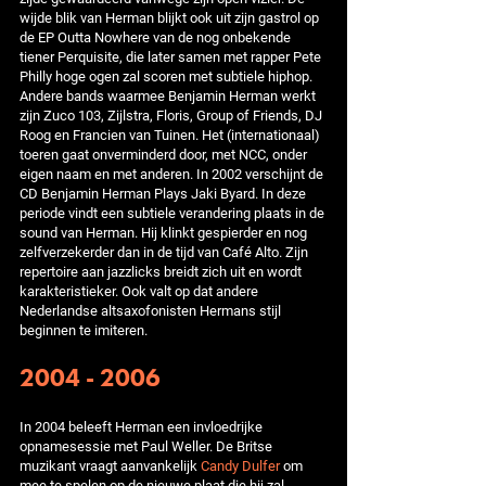
wijde blik van Herman blijkt ook uit zijn gastrol op
de EP Outta Nowhere van de nog onbekende
tiener Perquisite, die later samen met rapper Pete
Philly hoge ogen zal scoren met subtiele hiphop.
Andere bands waarmee Benjamin Herman werkt
zijn Zuco 103, Zijlstra, Floris, Group of Friends, DJ
Roog en Francien van Tuinen. Het (internationaal)
toeren gaat onverminderd door, met NCC, onder
eigen naam en met anderen. In 2002 verschijnt de
CD Benjamin Herman Plays Jaki Byard. In deze
periode vindt een subtiele verandering plaats in de
sound van Herman. Hij klinkt gespierder en nog
zelfverzekerder dan in de tijd van Café Alto. Zijn
repertoire aan jazzlicks breidt zich uit en wordt
karakteristieker. Ook valt op dat andere
Nederlandse altsaxofonisten Hermans stijl
beginnen te imiteren.
2004 - 2006
In 2004 beleeft Herman een invloedrijke
opnamesessie met Paul Weller. De Britse
muzikant vraagt aanvankelijk
Candy Dulfer
om
mee te spelen op de nieuwe plaat die hij zal