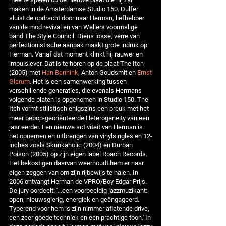
maken in de Amsterdamse Studio 150. Dulfer
sluist de opdracht door naar Herman, liefhebber
van de mod revival en van Wellers voormalige
band The Style Council. Diens losse, verre van
perfectionistische aanpak maakt grote indruk op
Herman. Vanaf dat moment klinkt hij rauwer en
impulsiever. Dat is te horen op de plaat The Itch
(2005) met
Han Bennink
, Anton Goudsmit en
Ernst
Glerum
. Het is een samenwerking tussen
verschillende generaties, die evenals Hermans
volgende platen is opgenomen in Studio 150. The
Itch vormt stilistisch enigszins een breuk met het
meer bebop-georiënteerde Heterogeneity van een
jaar eerder. Een nieuwe activiteit van Herman is
het opnemen en uitbrengen van vinylsingles en 12-
inches zoals Skunkaholic (2004) en Durban
Poison (2005) op zijn eigen label Roach Records.
Het bekostigen daarvan weerhoudt hem er naar
eigen zeggen van om zijn rijbewijs te halen. In
2006 ontvangt Herman de VPRO/Boy Edgar Prijs.
De jury oordeelt: '…een voorbeeldig jazzmuzikant:
open, nieuwsgierig, energiek en geëngageerd.
Typerend voor hem is zijn nimmer aflatende drive,
een zeer goede techniek en een prachtige toon.' In