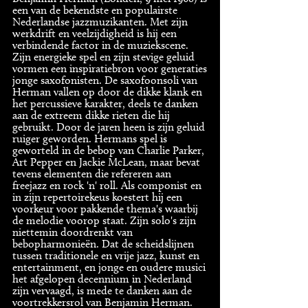
een van de bekendste en populairste
Nederlandse jazzmuzikanten. Met zijn
werkdrift en veelzijdigheid is hij een
verbindende factor in de muziekscene.
Zijn energieke spel en zijn stevige geluid
vormen een inspiratiebron voor generaties
jonge saxofonisten. De saxofoonsoli van
Herman vallen op door de dikke klank en
het percussieve karakter, deels te danken
aan de extreem dikke rieten die hij
gebruikt. Door de jaren heen is zijn geluid
ruiger geworden. Hermans spel is
geworteld in de bebop van Charlie Parker,
Art Pepper en Jackie McLean, maar bevat
tevens elementen die refereren aan
freejazz en rock 'n' roll. Als componist en
in zijn repertoirekeus koestert hij een
voorkeur voor pakkende thema's waarbij
de melodie voorop staat. Zijn solo's zijn
niettemin doordrenkt van
bebopharmonieën. Dat de scheidslijnen
tussen traditionele en vrije jazz, kunst en
entertainment, en jonge en oudere musici
het afgelopen decennium in Nederland
zijn vervaagd, is mede te danken aan de
voortrekkersrol van Benjamin Herman.