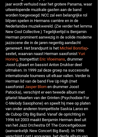
jaar wordt verhuisd naar het grotere Panama, waar
uiteenlopende muzikale gasten aan de band
worden toegevoegd. NCC zal een belangrijke rol
blijven spelen in Hermans carrière en in de
Nederlandse muziekwereld. (Zie verder het lemma
New Cool Collective.) Tegelijkertijd is Benjamin
Herman prominent aanwezig in de solide moderne
jazzscene die in de jaren negentig aandacht
genereert. Het brandpunt is het
Michiel Borstlap
-
sextet, waarvan naast Herman saxofonist
Yuri
Honing
, trompettist
Eric Vloeimans
, drummer
Joost Lijbaart en bassist Anton Drukker deel
uitmaken. In 1999 zal deze groep na succesvolle
internationale tournees uit elkaar vallen. Verder is
Herman lid van de band Five Up High (met
saxofonist
Jasper Blom
en drummer Joost
Patocka), verschijnt er een tweede album met
gitarist Maarten van der Grinten (Psychodixie For
C-Melody Saxophone) en speelt hij mee op platen
van onder anderen trompettiste Saskia Laroo en
de Cubop City Big Band. Vanaf de oprichting in
1996 tot 2003 maakt Benjamin Herman deel uit
van het Jazz Orchestra Of The Concertgebouw
(aanvankelijk New Concert Big Band). In 1996
verschijnt Lost Languages, het derde album van