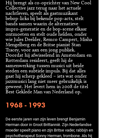
Hij brengt als co-oprichter van New Cool
Collective jazz terug naar het actuele
nachtleven, speelt als gastmuzikant
bebop-licks bij bekende pop-acts, stelt
bands samen waarin de alternatieve
impro-generatie en de bop-scene elkaar
ontmoeten en stelt oude helden, onder
wie Jules Deelder, Remco Campert, Misha
Mengelberg en de Britse pianist Stan
Tracey, voor aan een jong publiek.
Doordat hij afwisselend in Amsterdam en
Rotterdam resideert, geeft hij de
samenwerking tussen musici uit beide
steden een subtiele impuls. Bij dat alles
gaat hij scherp gekleed – iets wat onder
jazzmusici lang niet meer gebruikelijk is
geweest. Het levert hem in 2008 de titel
Best Geklede Man van Nederland op.
1968 - 1993
De eerste jaren van zijn leven brengt Benjamin
Herman door in Groot Brittannië. Zijn Nederlandse
moeder speelt piano en zijn Britse vader, rabbijn en
psychotherapeut Sonny Herman, trombone. Als hij