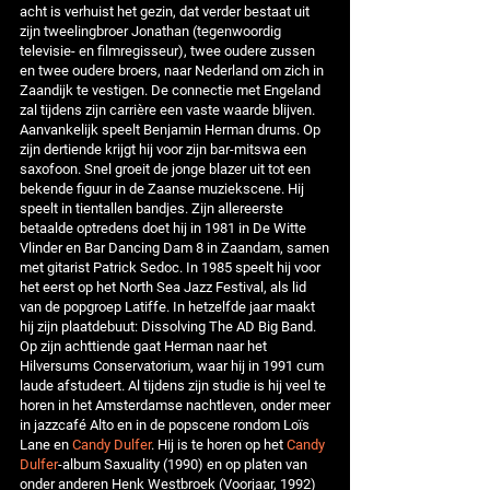
acht is verhuist het gezin, dat verder bestaat uit
zijn tweelingbroer Jonathan (tegenwoordig
televisie- en filmregisseur), twee oudere zussen
en twee oudere broers, naar Nederland om zich in
Zaandijk te vestigen. De connectie met Engeland
zal tijdens zijn carrière een vaste waarde blijven.
Aanvankelijk speelt Benjamin Herman drums. Op
zijn dertiende krijgt hij voor zijn bar-mitswa een
saxofoon. Snel groeit de jonge blazer uit tot een
bekende figuur in de Zaanse muziekscene. Hij
speelt in tientallen bandjes. Zijn allereerste
betaalde optredens doet hij in 1981 in De Witte
Vlinder en Bar Dancing Dam 8 in Zaandam, samen
met gitarist Patrick Sedoc. In 1985 speelt hij voor
het eerst op het North Sea Jazz Festival, als lid
van de popgroep Latiffe. In hetzelfde jaar maakt
hij zijn plaatdebuut: Dissolving The AD Big Band.
Op zijn achttiende gaat Herman naar het
Hilversums Conservatorium, waar hij in 1991 cum
laude afstudeert. Al tijdens zijn studie is hij veel te
horen in het Amsterdamse nachtleven, onder meer
in jazzcafé Alto en in de popscene rondom Loïs
Lane en
Candy Dulfer
. Hij is te horen op het
Candy
Dulfer
-album Saxuality (1990) en op platen van
onder anderen Henk Westbroek (Voorjaar, 1992)