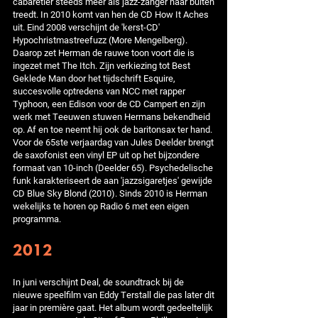
cabaretier steeds meer als jazz-zanger naar buiten
treedt. In 2010 komt van hen de CD How It Aches
uit. Eind 2008 verschijnt de 'kerst-CD'
Hypochristmastreefuzz (More Mengelberg).
Daarop zet Herman de rauwe toon voort die is
ingezet met The Itch. Zijn verkiezing tot Best
Geklede Man door het tijdschrift Esquire,
succesvolle optredens van NCC met rapper
Typhoon, een Edison voor de CD Campert en zijn
werk met Teeuwen stuwen Hermans bekendheid
op. Af en toe neemt hij ook de baritonsax ter hand.
Voor de 65ste verjaardag van Jules Deelder brengt
de saxofonist een vinyl EP uit op het bijzondere
formaat van 10-inch (Deelder 65). Psychedelische
funk karakteriseert de aan 'jazzsigaretjes' gewijde
CD Blue Sky Blond (2010). Sinds 2010 is Herman
wekelijks te horen op Radio 6 met een eigen
programma.
2012
In juni verschijnt Deal, de soundtrack bij de
nieuwe speelfilm van Eddy Terstall die pas later dit
jaar in première gaat. Het album wordt gedeeltelijk