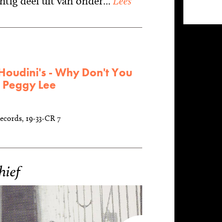
tig deel uit van onder...
Lees
oudini's - Why Don't You
 Peggy Lee
ecords, 19-33-CR 7
hief