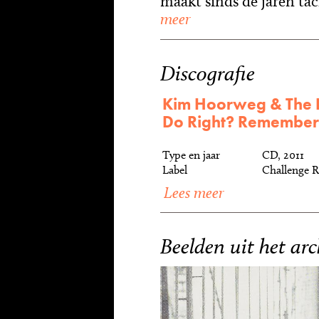
maakt sinds de jaren tach
meer
Discografie
Kim Hoorweg & The H
Do Right? Remember
Type en jaar
CD, 2011
Label
Challenge R
Lees meer
Beelden uit het arc