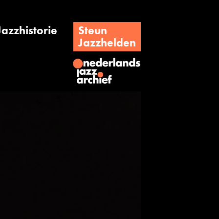
Jazzhistorie
Steun
Jazzhelden