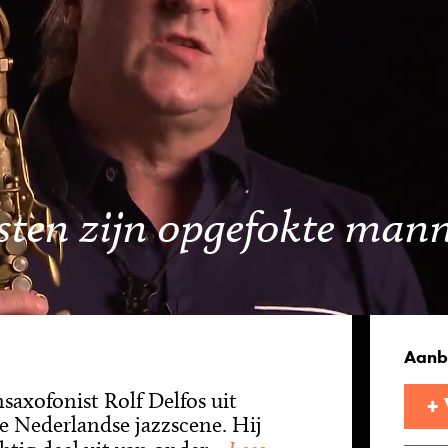
sten zijn opgefokte mann
Aanb
nsaxofonist Rolf Delfos uit
+
 de Nederlandse jazzscene. Hij