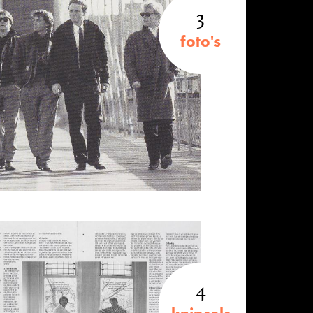
3
foto's
4